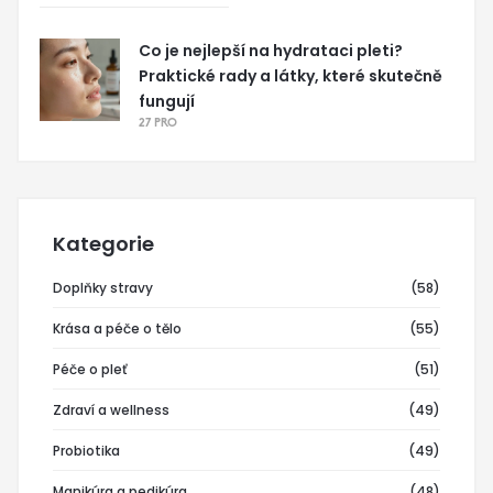
Co je nejlepší na hydrataci pleti?
Praktické rady a látky, které skutečně
fungují
27 PRO
Kategorie
Doplňky stravy
(58)
Krása a péče o tělo
(55)
Péče o pleť
(51)
Zdraví a wellness
(49)
Probiotika
(49)
Manikúra a pedikúra
(48)