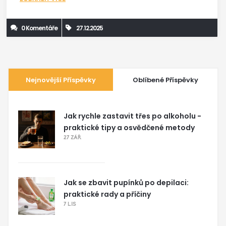
0 Komentáře
27.12.2025
Nejnovější Příspěvky
Oblíbené Příspěvky
Jak rychle zastavit třes po alkoholu -
praktické tipy a osvědčené metody
27 ZÁŘ
Jak se zbavit pupínků po depilaci:
praktické rady a příčiny
7 LIS