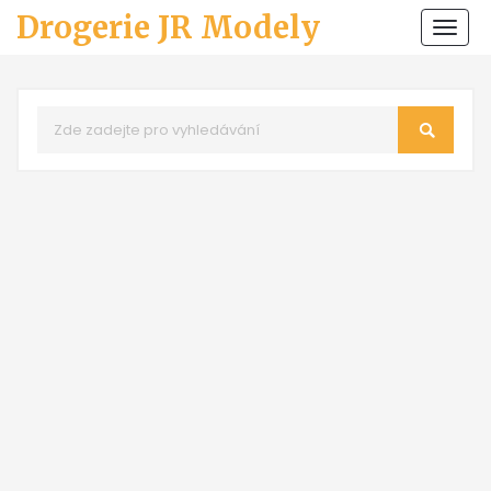
Drogerie JR Modely
Zobr
navi