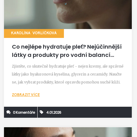
KAROLÍNA VORLÍČKOVÁ
Co nejlépe hydratuje pleť? Nejúčinnější
látky a produkty pro vodní balancí
kůže
Zjistěte, co skutečně hydratuje pleť - nejen kremy, ale správné
látky jako hyaluronová kyselina, glycerin a ceramidy. Naučte
se, jak vybrat produkty, které opravdu pomohou suché kůži.
ZOBRAZIT VÍCE
0 Komentáře
4.01.2026