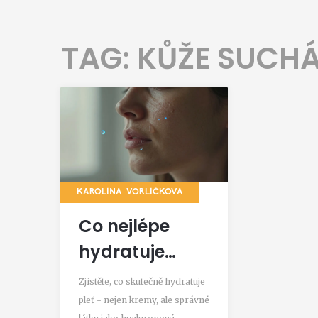
TAG: KŮŽE SUCH
KAROLÍNA VORLÍČKOVÁ
Co nejlépe
hydratuje
pleť?
Zjistěte, co skutečně hydratuje
Nejúčinnější
pleť - nejen kremy, ale správné