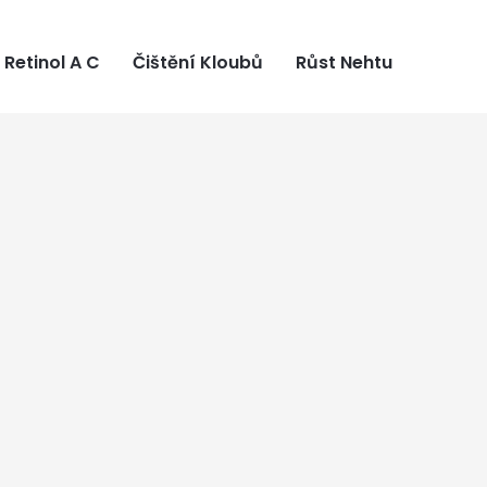
Retinol A C
Čištění Kloubů
Růst Nehtu