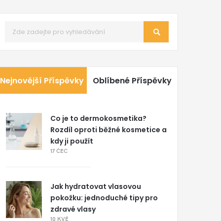
Nejnovější Příspěvky
Oblíbené Příspěvky
Co je to dermokosmetika?
Rozdíl oproti běžné kosmetice a
kdy ji použít
17 ČEC
Jak hydratovat vlasovou
pokožku: jednoduché tipy pro
zdravé vlasy
10 KVĚ