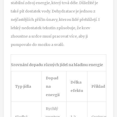
stabilní zdroj energie, který trvá déle. Důležité je
také pít dostatek vody. Dehydratace je jednou z
nejčastějších příčin únavy, kterou lidé přehlížejí. I
lehký nedostatek tekutin způsobuje, že krev
zhoustne a srdce musí pracovat více, aby ji
pumpovalo do mozku a svalů.
Srovnání dopadu různých jídel na hladinu energie
Dopad
Délka
Typ jídla
na
Příklad
efektu
energii
Rychlý
Sladké
vzestup,
1-2
Croissant