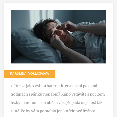
KAROLÍNA VORLÍČKOVÁ
Cítíte se jako vybitá baterie, která se ani po osmi
hodinách spánku nenabíjí? Ráno vstáváte s pocitem
těžkých nohou a do oběda vás přepadá ospalost tak
silná, že by vám pomohlo jen kofeinové lízátko.