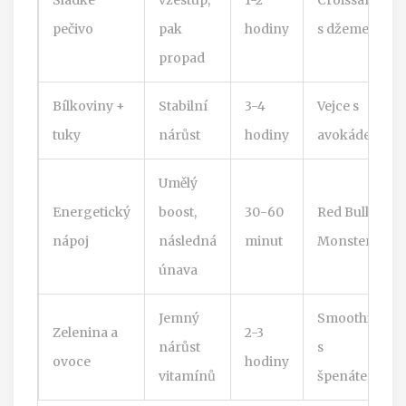
pečivo
pak
hodiny
s džemem
propad
Bílkoviny +
Stabilní
3-4
Vejce s
tuky
nárůst
hodiny
avokádem
Umělý
Energetický
boost,
30-60
Red Bull,
nápoj
následná
minut
Monster
únava
Jemný
Smoothie
Zelenina a
2-3
nárůst
s
ovoce
hodiny
vitamínů
špenátem