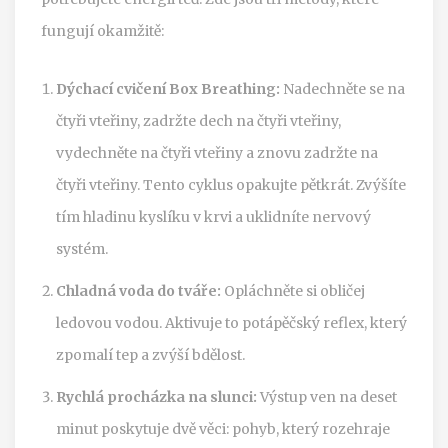
fungují okamžitě:
Dýchací cvičení Box Breathing:
Nadechněte se na
čtyři vteřiny, zadržte dech na čtyři vteřiny,
vydechněte na čtyři vteřiny a znovu zadržte na
čtyři vteřiny. Tento cyklus opakujte pětkrát. Zvýšíte
tím hladinu kyslíku v krvi a uklidníte nervový
systém.
Chladná voda do tváře:
Opláchněte si obličej
ledovou vodou. Aktivuje to potápěčský reflex, který
zpomalí tep a zvýší bdělost.
Rychlá procházka na slunci:
Výstup ven na deset
minut poskytuje dvě věci: pohyb, který rozehraje