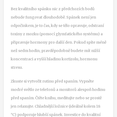
Bez kvalitního spánku nic z předchozích bodů
nebude fungovat dlouhodobě. Spánek není jen
odpočinkem, je to čas, kdy se tělo opravuje, odstraní
toxiny z mozku (pomocí glymfatického systému) a
připravuje hormony pro další den. Pokud spíte méně
než sedm hodin, pravděpodobně budete mít nižší
koncentraci a vyšší hladinu kortizolu, hormonu
stresu.
Zkuste si vytvořit rutinu před spaním. Vypněte
modré světlo ze telefonů a monitorů alespoň hodinu
před spaním. Čtěte knihu, meditujte nebo se prostě
jen relaxujte. Chladnější ložnice (ideálně kolem 18
°C) podporuje hlubší spánek. Investice do kvalitní