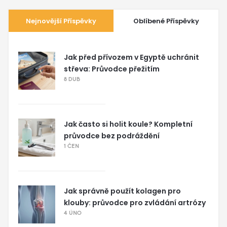
Nejnovější Příspěvky
Oblíbené Příspěvky
Jak před přívozem v Egyptě uchránit
střeva: Průvodce přežitím
8 DUB
Jak často si holit koule? Kompletní
průvodce bez podráždění
1 ČEN
Jak správně použít kolagen pro
klouby: průvodce pro zvládání artrózy
4 ÚNO