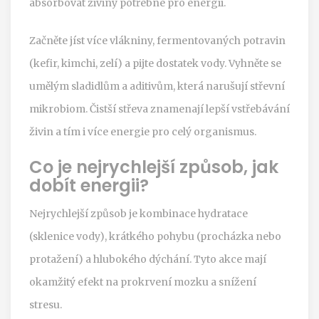
absorbovat živiny potřebné pro energii.
Začněte jíst více vlákniny, fermentovaných potravin
(kefir, kimchi, zelí) a pijte dostatek vody. Vyhněte se
umělým sladidlům a aditivům, která narušují střevní
mikrobiom. Čistší střeva znamenají lepší vstřebávání
živin a tím i více energie pro celý organismus.
Co je nejrychlejší způsob, jak
dobít energii?
Nejrychlejší způsob je kombinace hydratace
(sklenice vody), krátkého pohybu (procházka nebo
protažení) a hlubokého dýchání. Tyto akce mají
okamžitý efekt na prokrvení mozku a snížení
stresu.