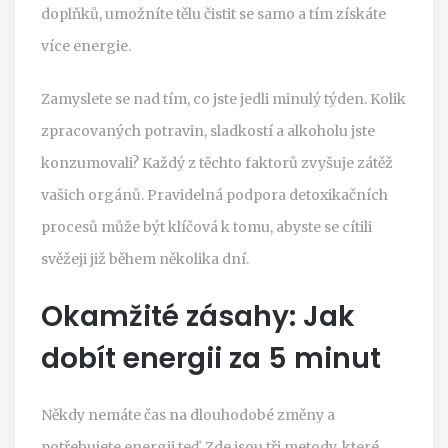
doplňků, umožníte tělu čistit se samo a tím získáte
více energie.
Zamyslete se nad tím, co jste jedli minulý týden. Kolik
zpracovaných potravin, sladkostí a alkoholu jste
konzumovali? Každý z těchto faktorů zvyšuje zátěž
vašich orgánů. Pravidelná podpora detoxikačních
procesů může být klíčová k tomu, abyste se cítili
svěžeji již během několika dní.
Okamžité zásahy: Jak
dobít energii za 5 minut
Někdy nemáte čas na dlouhodobé změny a
potřebujete energii teď. Zde jsou tři metody, které