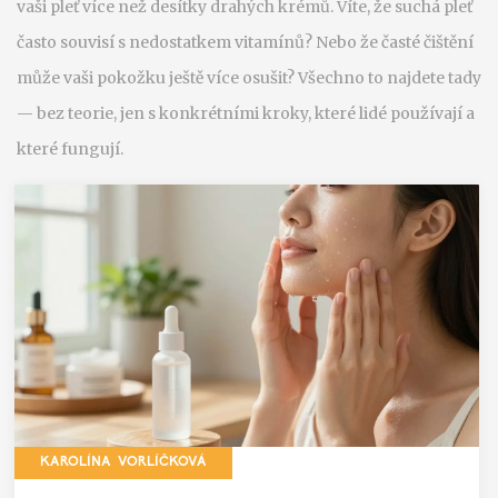
vaši pleť více než desítky drahých krémů. Víte, že suchá pleť
často souvisí s nedostatkem vitamínů? Nebo že časté čištění
může vaši pokožku ještě více osušit? Všechno to najdete tady
— bez teorie, jen s konkrétními kroky, které lidé používají a
které fungují.
KAROLÍNA VORLÍČKOVÁ