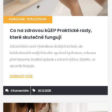
KAROLÍNA VORLÍČKOVÁ
Co na zdravou kůži? Praktické rady,
které skutečně fungují
Zdravá kůže není výsledkem drahých krémů, ale
každodenních malých kroků: správná hydratace, ochrana
před sluncem, kvalitní spánek a zdravá výživa. Zjistěte, co
opravdu funguje.
ZOBRAZIT VÍCE
0 Komentáře
20.12.2025