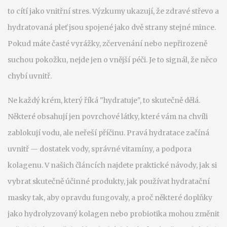
to cítí jako vnitřní stres. Výzkumy ukazují, že zdravé střevo a
hydratovaná pleť jsou spojené jako dvě strany stejné mince.
Pokud máte časté vyrážky, zčervenání nebo nepřirozeně
suchou pokožku, nejde jen o vnější péči. Je to signál, že něco
chybí uvnitř.
Ne každý krém, který říká "hydratuje", to skutečně dělá.
Některé obsahují jen povrchové látky, které vám na chvíli
zablokují vodu, ale neřeší příčinu. Pravá hydratace začíná
uvnitř — dostatek vody, správné vitamíny, a podpora
kolagenu. V našich článcích najdete praktické návody, jak si
vybrat skutečně účinné produkty, jak používat hydratační
masky tak, aby opravdu fungovaly, a proč některé doplňky
jako hydrolyzovaný kolagen nebo probiotika mohou změnit