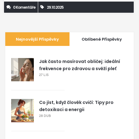
0 Komentáře
29.10.2025
Nejnovější Příspěvky
Oblíbené Příspěvky
Jak často masírovat obličej: ideální
frekvence pro zdravou a svěží pleť
27 LIS
Co jíst, když člověk cvičí: Tipy pro
detoxikaci a energii
28 DUB