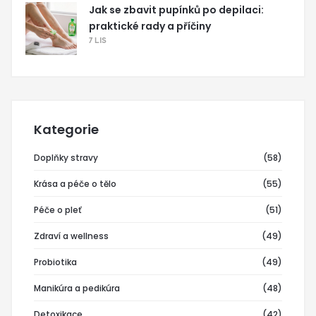
Jak se zbavit pupínků po depilaci:
praktické rady a příčiny
7 LIS
Kategorie
Doplňky stravy
(58)
Krása a péče o tělo
(55)
Péče o pleť
(51)
Zdraví a wellness
(49)
Probiotika
(49)
Manikúra a pedikúra
(48)
Detoxikace
(42)