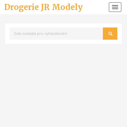
Drogerie JR Modely
Zobr
navi