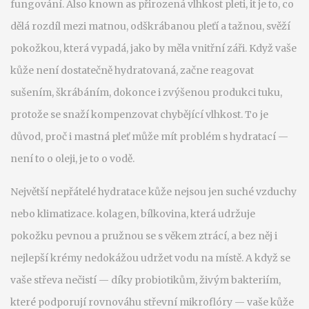
fungování
. Also known as
přirozená vlhkost pleti
, it je to, co
dělá rozdíl mezi matnou, odškrábanou pleťí a tažnou, svěží
pokožkou, která vypadá, jako by měla vnitřní záři.
Když vaše
kůže není dostatečně hydratovaná, začne reagovat
sušením, škrábáním, dokonce i zvýšenou produkci tuku,
protože se snaží kompenzovat chybějící vlhkost. To je
důvod, proč i mastná pleť může mít problém s hydratací —
není to o oleji, je to o vodě.
Největší nepřátelé hydratace kůže nejsou jen suché vzduchy
nebo klimatizace.
kolagen
,
bílkovina, která udržuje
pokožku pevnou a pružnou
se s věkem ztrácí, a bez něj i
nejlepší krémy nedokážou udržet vodu na místě. A když se
vaše střeva nečistí — díky
probiotikům
,
živým bakteriím,
které podporují rovnováhu střevní mikroflóry
— vaše kůže