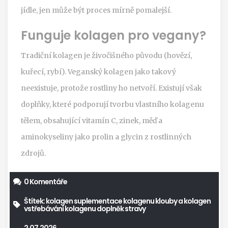
jídle, jen může být proces mírně pomalejší.
Funguje kolagen pro vegany?
Tradiční kolagen je živočišného původu (hovězí,
kuřecí, rybí). Veganský kolagen jako takový
neexistuje, protože rostliny ho netvoří. Existují však
doplňky, které podporují tvorbu vlastního kolagenu
tělem, obsahující vitamín C, zinek, měď a
aminokyseliny jako prolin a glycin z rostlinných
zdrojů.
0 Komentáře
Štítek:
kolagen
suplementace kolagenu
klouby a kolagen
vstřebávání kolagenu
doplněk stravy
2.07.2026