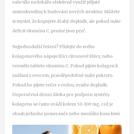
vaše tělo nedokáže efektivně využít přijaté
aminokyseliny k budování nových struktur. Můžete
si myslet, že kupujete drahý doplněk, ale pokud máte
deficit vitamínu C, peníze jsou pryč.
Nejjednodušší řešení? Přidejte do svého
kolagenového nápoje lžíci citronové šťávy, nebo
vezměte tabletu vitamínu C. Pokud pijete kolagen k
snídani s ovocem, pravděpodobně máte pokryto.
Pokud ho pijete večer s vodou, zvažte doplněk.
Doporučená denní dávka pro podporu syntézy
kolagenu se často uvádí kolem 50-100 mg, což je
obsah jednoho pomeranče nebo menšího kusu kiwi.