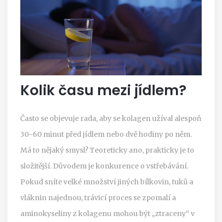
Kolik času mezi jídlem?
Často se objevuje rada, aby se kolagen užíval alespoň
30-60 minut před jídlem nebo dvě hodiny po něm.
Má to nějaký smysl? Teoreticky ano, prakticky je to
složitější. Důvodem je konkurence o vstřebávání.
Pokud sníte velké množství jiných bílkovin, tuků a
vláknin najednou, trávicí proces se zpomalí a
aminokyseliny z kolagenu mohou být „ztraceny“ v