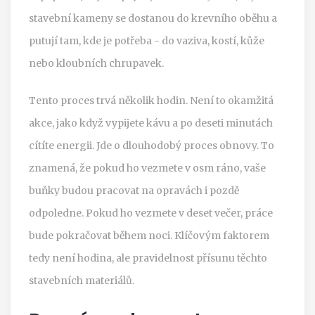
stavební kameny se dostanou do krevního oběhu a
putují tam, kde je potřeba - do vaziva, kostí, kůže
nebo kloubních chrupavek.
Tento proces trvá několik hodin. Není to okamžitá
akce, jako když vypijete kávu a po deseti minutách
cítíte energii. Jde o dlouhodobý proces obnovy. To
znamená, že pokud ho vezmete v osm ráno, vaše
buňky budou pracovat na opravách i pozdě
odpoledne. Pokud ho vezmete v deset večer, práce
bude pokračovat během noci. Klíčovým faktorem
tedy není hodina, ale pravidelnost přísunu těchto
stavebních materiálů.