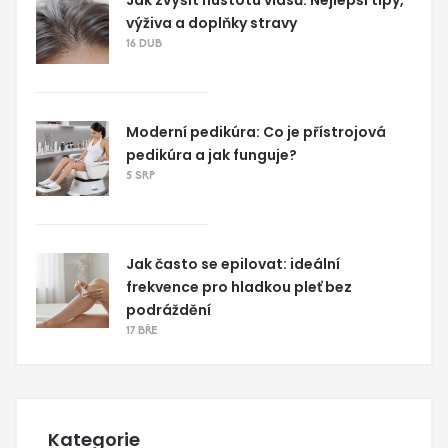
výživa a doplňky stravy
16 DUB
Moderní pedikúra: Co je přístrojová
pedikúra a jak funguje?
5 SRP
Jak často se epilovat: ideální
frekvence pro hladkou pleť bez
podráždění
17 BŘE
Kategorie