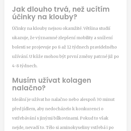
Jak dlouho trvá, než ucítím
účinky na klouby?
Účinky na klouby nejsou okamžité. Většina studií
ukazuje, že významné zlepšení mobility a snížení
bolesti se projevuje po 8 až 12 týdnech pravidelného
užívání. U kůže mohou být první změny patrné již po
4-8 týdnech.
Musím užívat kolagen
nalačno?
Ideální je užívat ho nalačno nebo alespoň 30 minut
před jídlem, aby nedocházelo k konkurenci o
vstřebávání s jinými bílkovinami. Pokud to však
nejde, nevadí to. Tělo si aminokyseliny vstřebá i po