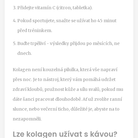
Přidejte vitamín C (citron, tabletka).
Pokud sportujete, snažte se užívat ho 45 minut
před tréninkem.
Buďte trpěliví - výsledky přijdou po měsících, ne
dnech.
Kolagen není kouzelná pilulka, která vše napraví
přes noc. Je to nástroj, který vám pomáhá udržet
zdraví kloubů, pružnost kůže a sílu svalů, pokud mu
dáte šanci pracovat dlouhodobě. Ať už zvolíte ranní
slunce, nebo večerní ticho, důležité je, abyste na to
nezapomněli.
Lze kolagen užívat s kávou?