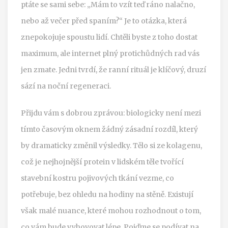
ptáte se sami sebe: „Mám to vzít teď ráno nalačno,
nebo až večer před spaním?“ Je to otázka, která
znepokojuje spoustu lidí. Chtěli byste z toho dostat
maximum, ale internet plný protichůdných rad vás
jen zmatе. Jedni tvrdí, že ranní rituál je klíčový, druzí
sází na noční regeneraci.
Přijdu vám s dobrou zprávou: biologicky není mezi
tímto časovým oknem žádný zásadní rozdíl, který
by dramaticky změnil výsledky. Tělo si ze
kolagenu
,
což je
nejhojnější protein v lidském těle tvořící
stavební kostru pojivových tkání
vezme, co
potřebuje, bez ohledu na hodiny na stěně. Existují
však malé nuance, které mohou rozhodnout o tom,
co vám bude vyhovovat lépe. Pojďme se podívat na