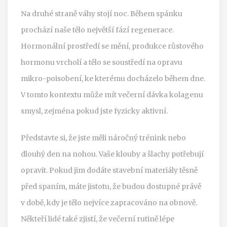
Na druhé straně váhy stojí noc. Během spánku
prochází naše tělo největší fází regenerace.
Hormonální prostředí se mění, produkce růstového
hormonu vrcholí a tělo se soustředí na opravu
mikro-poisobení, ke kterému docházelo během dne.
V tomto kontextu může mít večerní dávka kolagenu
smysl, zejména pokud jste fyzicky aktivní.
Představte si, že jste měli náročný trénink nebo
dlouhý den na nohou. Vaše klouby a šlachy potřebují
opravit. Pokud jim dodáte stavební materiály těsně
před spaním, máte jistotu, že budou dostupné právě
v době, kdy je tělo nejvíce zapracováno na obnově.
Někteří lidé také zjistí, že večerní rutině lépe