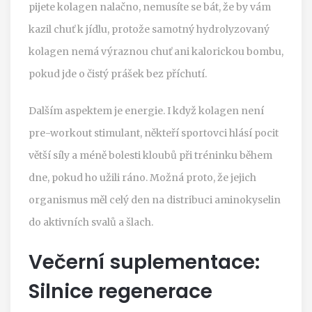
pijete kolagen nalačno, nemusíte se bát, že by vám
kazil chuť k jídlu, protože samotný hydrolyzovaný
kolagen nemá výraznou chuť ani kalorickou bombu,
pokud jde o čistý prášek bez příchutí.
Dalším aspektem je energie. I když kolagen není
pre-workout stimulant, někteří sportovci hlásí pocit
větší síly a méně bolesti kloubů při tréninku během
dne, pokud ho užili ráno. Možná proto, že jejich
organismus měl celý den na distribuci aminokyselin
do aktivních svalů a šlach.
Večerní suplementace:
Silnice regenerace