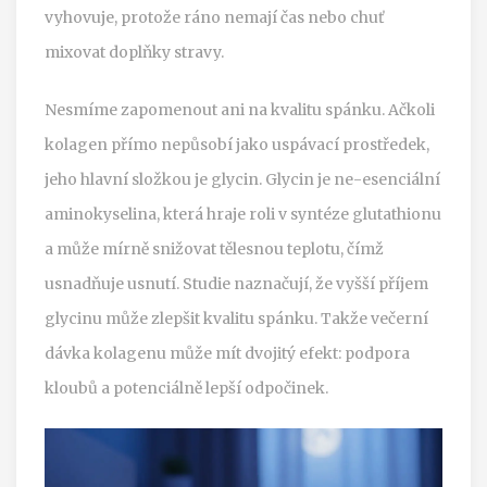
vyhovuje, protože ráno nemají čas nebo chuť
mixovat doplňky stravy.
Nesmíme zapomenout ani na kvalitu spánku. Ačkoli
kolagen přímo nepůsobí jako uspávací prostředek,
jeho hlavní složkou je glycin.
Glycin
je
ne-esenciální
aminokyselina, která hraje roli v syntéze glutathionu
a může mírně snižovat tělesnou teplotu, čímž
usnadňuje usnutí
. Studie naznačují, že vyšší příjem
glycinu může zlepšit kvalitu spánku. Takže večerní
dávka kolagenu může mít dvojitý efekt: podpora
kloubů a potenciálně lepší odpočinek.