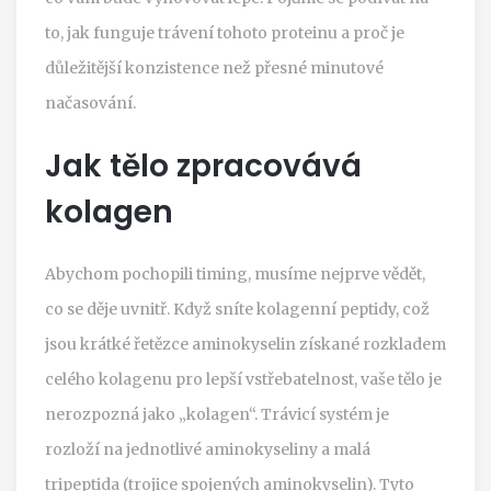
to, jak funguje trávení tohoto proteinu a proč je
důležitější konzistence než přesné minutové
načasování.
Jak tělo zpracovává
kolagen
Abychom pochopili timing, musíme nejprve vědět,
co se děje uvnitř. Když sníte
kolagenní peptidy
, což
jsou
krátké řetězce aminokyselin získané rozkladem
celého kolagenu pro lepší vstřebatelnost
, vaše tělo je
nerozpozná jako „kolagen“. Trávicí systém je
rozloží na jednotlivé aminokyseliny a malá
tripeptida (trojice spojených aminokyselin). Tyto