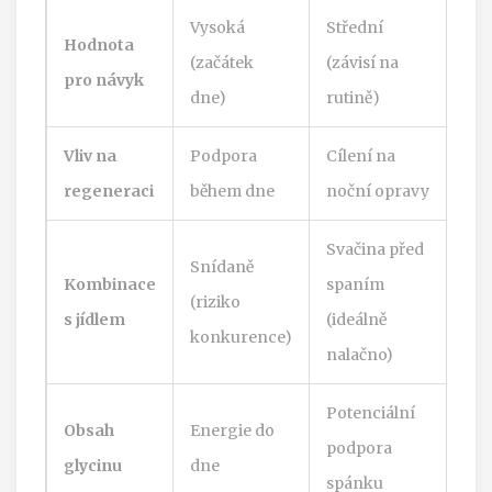
Vysoká
Střední
Hodnota
(začátek
(závisí na
pro návyk
dne)
rutině)
Vliv na
Podpora
Cílení na
regeneraci
během dne
noční opravy
Svačina před
Snídaně
Kombinace
spaním
(riziko
s jídlem
(ideálně
konkurence)
nalačno)
Potenciální
Obsah
Energie do
podpora
glycinu
dne
spánku