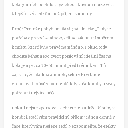
kolagenních peptidů s fyzickou aktivitou může vést
k lepším výsledkům než příjem samotný.
Proč? Protože pohyb posílá signál do těla: „Tady je
potřeba opravy.“ Aminokyseliny pak putují směrem
k místu, které bylo právě namáháno. Pokud tedy
chodíte běhat nebo cvičit posilování, ideální čas na
kolagen je cca 30-60 minut před tréninkem. Tím
zajistíte, že hladina aminokyselin v krvi bude
vrcholovat právě v momentě, kdy vaše klouby a svaly
potřebují nejvíce péče.
Pokud nejste sportovec a chcete jen udržet klouby v
kondici, stačí vám pravidelný příjem jednou denně v
čase, který vám nejlépe sedí. Nezapomeňte, že efekty