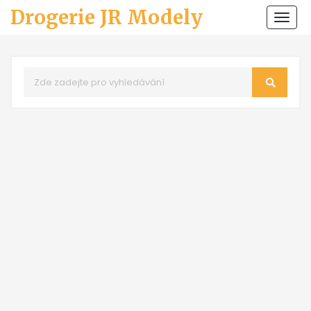
Drogerie JR Modely
Zobr
navi