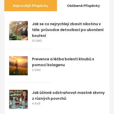
Nejnovější Příspěvky
Oblíbené Příspěvky
Jak se co nejrychleji zbavit nikotinu v
těle: průvodce detoxikací po ukončení
kouření
15 ÚNO
Prevence a léčba bolesti kloubů s
pomocí kolagenu
3 ÚNO
Jak účinně odstraňovat mastné skvrny
z různých povrchů
4 KVĚ