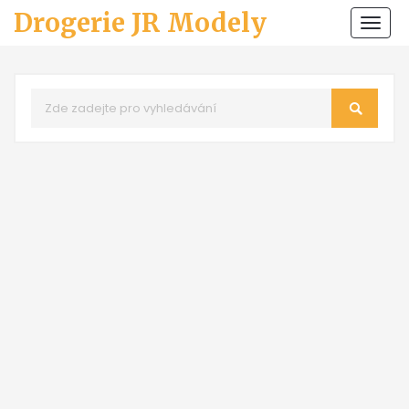
Drogerie JR Modely
Zobr
navi