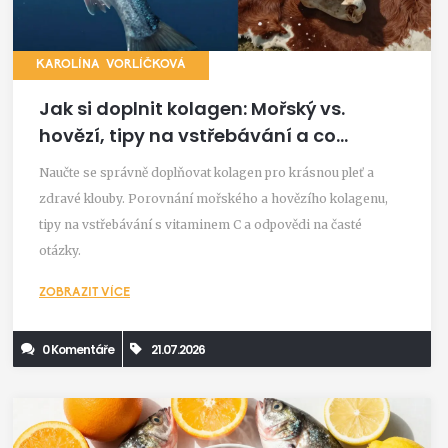
KAROLÍNA VORLÍČKOVÁ
Jak si doplnit kolagen: Mořský vs.
hovězí, tipy na vstřebávání a co
opravdu funguje
Naučte se správně doplňovat kolagen pro krásnou pleť a
zdravé klouby. Porovnání mořského a hovězího kolagenu,
tipy na vstřebávání s vitaminem C a odpovědi na časté
otázky.
ZOBRAZIT VÍCE
0 Komentáře
21.07.2026