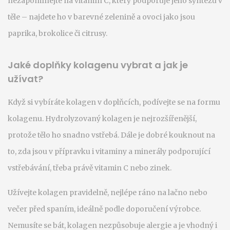
nezapomínejte na vitamín C, který podporuje jeho syntézu v
těle – najdete ho v barevné zelenině a ovoci jako jsou
paprika, brokolice či citrusy.
Jaké doplňky kolagenu vybrat a jak je
užívat?
Když si vybíráte kolagen v doplňcích, podívejte se na formu
kolagenu. Hydrolyzovaný kolagen je nejrozšířenější,
protože tělo ho snadno vstřebá. Dále je dobré kouknout na
to, zda jsou v přípravku i vitaminy a minerály podporující
vstřebávání, třeba právě vitamin C nebo zinek.
Užívejte kolagen pravidelně, nejlépe ráno na lačno nebo
večer před spaním, ideálně podle doporučení výrobce.
Nemusíte se bát, kolagen nezpůsobuje alergie a je vhodný i