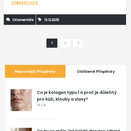
ZOBRAZIT VÍCE
0 Komentáře
13.12.2025
1
2
3
Nejnovější Příspěvky
Oblíbené Příspěvky
Co je kolagen typu 1 a proč je důležitý
pro kůži, klouby a vlasy?
14 LIS