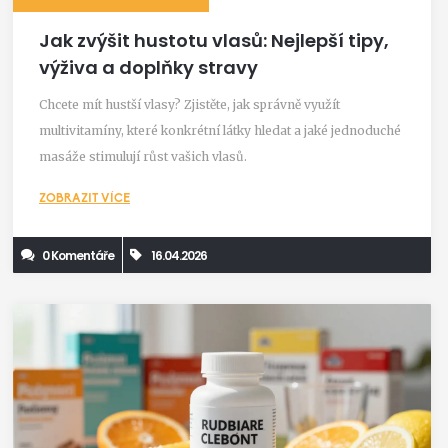
Jak zvýšit hustotu vlasů: Nejlepší tipy,
výživa a doplňky stravy
Chcete mít hustší vlasy? Zjistěte, jak správně využít
multivitamíny, které konkrétní látky hledat a jaké jednoduché
masáže stimulují růst vašich vlasů.
ZOBRAZIT VÍCE
0 Komentáře
16.04.2026