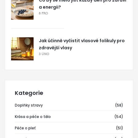
Co by se mělo jíst každý den pro zdraví
a energii?
8 PRO
Jak účinně vyčistit vlasové folikuly pro
zdravější vlasy
3 ÚNO
Kategorie
Doplňky stravy
(58)
Krása a péče o tělo
(54)
Péče o pleť
(51)