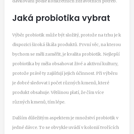
dávkování podle konkrétních zdravotních potřeb.
Jaká probiotika vybrat
Výběr probiotik může být složitý, protože na trhu je k
dispozici široká škála produktů. První věc, na kterou
bychom se měli zaměřit, je kvalita probiotik. Nejlepší
probiotika by měla obsahovat živé a aktivní kultury,
protože právě ty zajišťují jejich účinnost. Při výběru
je dobré sledovat i počet různých kmenů, které
produkt obsahuje. Většinou platí, že čím více
různých kmenů, tím lépe.
Dalším důležitým aspektem je množství probiotik v
jedné dávce. To se obvykle uvádí v kolonií tvořících