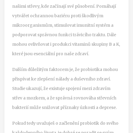
našimi střevy, kde začínají své působení. Pomáhají
vytvářet ochrannou bariéru proti škodlivým
mikroorganismům, stimulovat imunitní systém a
podporovat správnou funkci trávicího traktu. Dále
mohou ovlivňovat i produkci vitaminů skupiny B a K,
které jsou esenciální pro naše zdraví.
Dalším důležitým faktorem je, že probiotika mohou
přispívat ke zlepšení nálady a duševního zdraví.
Studie ukazují, že existuje spojení mezi zdravím
střev a mozkem, a že správná rovnováha střevních
bakterií může snižovat příznaky úzkosti a deprese.
Pokud tedy uvažuješ o začlenění probiotik do svého
každodenního života, je dobré se poradit se svým