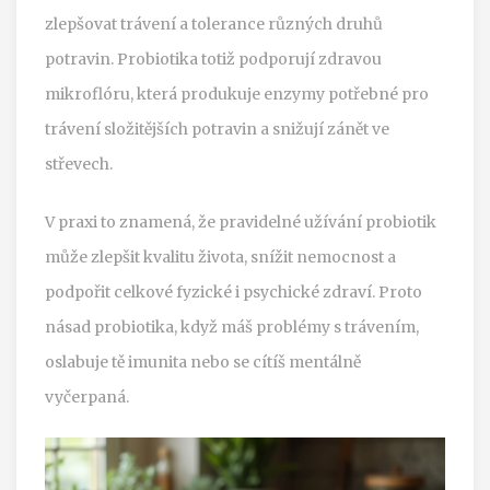
zlepšovat trávení a tolerance různých druhů
potravin. Probiotika totiž podporují zdravou
mikroflóru, která produkuje enzymy potřebné pro
trávení složitějších potravin a snižují zánět ve
střevech.
V praxi to znamená, že pravidelné užívání probiotik
může zlepšit kvalitu života, snížit nemocnost a
podpořit celkové fyzické i psychické zdraví. Proto
násad probiotika, když máš problémy s trávením,
oslabuje tě imunita nebo se cítíš mentálně
vyčerpaná.