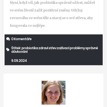
Nyní, když víš, jak probiotika správně užívat, můžeš
ve svém životě zažít pozitivní změny. Udržuj
rovnováhu ve svém těle a starej se o své střeva, aby
fungovala co nejlépe.
0 Komentáře
Štítek:
probiotika
zdraví střev
zažívací problémy
správné
dávkování
9.09.2024