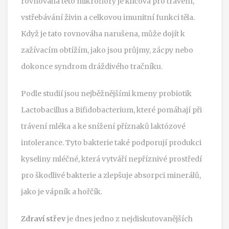
rovnováha této mikroflóry je klíčová pro trávení,
vstřebávání živin a celkovou imunitní funkci těla.
Když je tato rovnováha narušena, může dojít k
zažívacím obtížím, jako jsou průjmy, zácpy nebo
dokonce syndrom dráždivého tračníku.
Podle studií jsou nejběžnějšími kmeny probiotik
Lactobacillus a Bifidobacterium, které pomáhají při
trávení mléka a ke snížení příznaků laktózové
intolerance. Tyto bakterie také podporují produkci
kyseliny mléčné, která vytváří nepříznivé prostředí
pro škodlivé bakterie a zlepšuje absorpci minerálů,
jako je vápník a hořčík.
Zdraví střev
je dnes jedno z nejdiskutovanějších