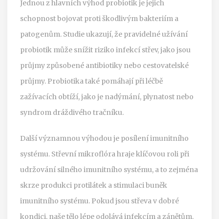
Jednou z hlavních výhod probiotik je jejich
schopnost bojovat proti škodlivým bakteriím a
patogenům. Studie ukazují, že pravidelné užívání
probiotik může snížit riziko infekcí střev, jako jsou
průjmy způsobené antibiotiky nebo cestovatelské
průjmy. Probiotika také pomáhají při léčbě
zažívacích obtíží, jako je nadýmání, plynatost nebo
syndrom dráždivého tračníku.
Další významnou výhodou je posílení imunitního
systému. Střevní mikroflóra hraje klíčovou roli při
udržování silného imunitního systému, a to zejména
skrze produkci protilátek a stimulaci buněk
imunitního systému. Pokud jsou střeva v dobré
kondici, naše tělo lépe odolává infekcím a zánětům.