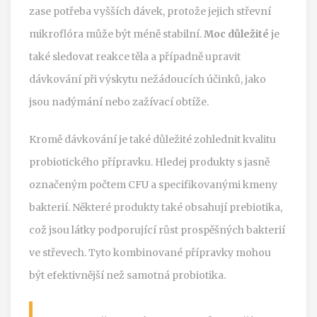
zase potřeba vyšších dávek, protože jejich střevní
mikroflóra může být méně stabilní.
Moc důležité
je
také sledovat reakce těla a případně upravit
dávkování při výskytu nežádoucích účinků, jako
jsou nadýmání nebo zažívací obtíže.
Kromě dávkování je také důležité zohlednit kvalitu
probiotického přípravku. Hledej produkty s jasně
označeným počtem CFU a specifikovanými kmeny
bakterií. Některé produkty také obsahují prebiotika,
což jsou látky podporující růst prospěšných bakterií
ve střevech. Tyto kombinované přípravky mohou
být efektivnější než samotná probiotika.