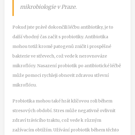
mikrobiologie v Praze.
Pokud jste právě dokončili léčbu antibiotiky, je to
další vhodný čas začít s probiotiky. Antibiotika
mohou totiž kromě patogenů zničit i prospěšné
bakterie ve střevech, což vede k nerovnováze
mikroflóry. Nasazení probiotik po antibiotické léčbě
může pomoci rychleji obnovit zdravou střevní
mikroflóru.
Probiotika mohou také hrát klíčovou roli během
stresových období. Stres může negativně ovlivnit
zdraví trávicího traktu, což vede k různým
zažívacím obtížím. Užívání probiotik během těchto