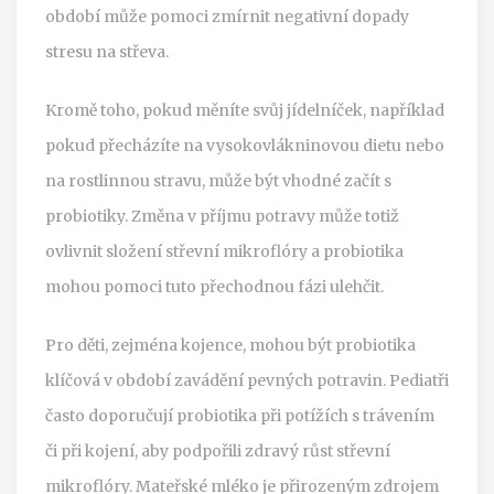
období může pomoci zmírnit negativní dopady
stresu na střeva.
Kromě toho, pokud měníte svůj jídelníček, například
pokud přecházíte na vysokovlákninovou dietu nebo
na rostlinnou stravu, může být vhodné začít s
probiotiky. Změna v příjmu potravy může totiž
ovlivnit složení střevní mikroflóry a probiotika
mohou pomoci tuto přechodnou fázi ulehčit.
Pro děti, zejména kojence, mohou být probiotika
klíčová v období zavádění pevných potravin. Pediatři
často doporučují probiotika při potížích s trávením
či při kojení, aby podpořili zdravý růst střevní
mikroflóry. Mateřské mléko je přirozeným zdrojem