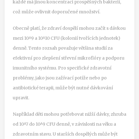
každé má jinou koncentraci prospěšných bakterií,
což může ovlivnit doporučené množství.
Obecně platí, že zdraví dospělí mohou začít s dávkou
mezi 10^9 a 10^10 CFU (kolonií tvořících jednotek)
denně. Tento rozsah považuje většina studií za
efektivní pro zlepšení střevní mikroflóry a podporu
imunitního systému. Pro specifické zdravotní
problémy, jako jsou zažívací potíže nebo po
antibiotické terapii, může být nutné dávkování
upravit.
Například děti mohou potřebovat nižší dávky, zhruba
od 10^7 do 10^9 CFU denně, v závislosti na věku a
zdravotním stavu. U starších dospělých může být