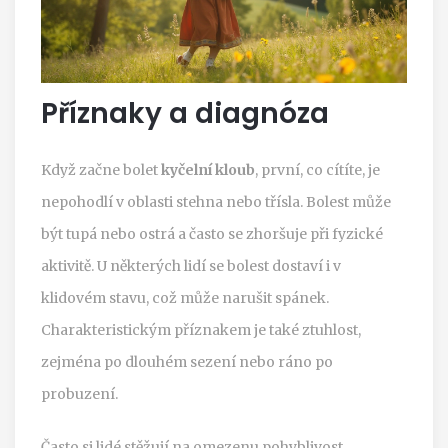
Příznaky a diagnóza
Když začne bolet
kyčelní kloub
, první, co cítíte, je
nepohodlí v oblasti stehna nebo třísla. Bolest může
být tupá nebo ostrá a často se zhoršuje při fyzické
aktivitě. U některých lidí se bolest dostaví i v
klidovém stavu, což může narušit spánek.
Charakteristickým příznakem je také ztuhlost,
zejména po dlouhém sezení nebo ráno po
probuzení.
Často si lidé stěžují na omezenu pohyblivost.