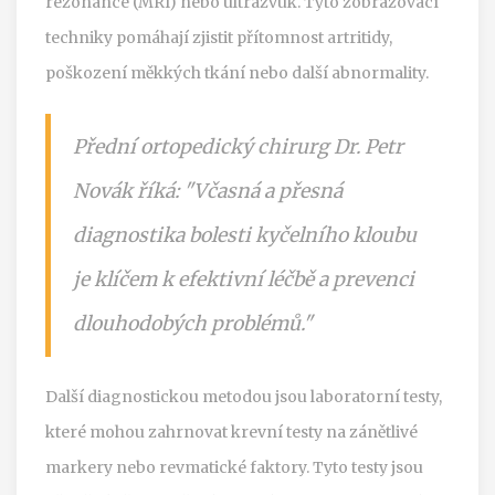
rezonance (MRI) nebo ultrazvuk. Tyto zobrazovací
techniky pomáhají zjistit přítomnost artritidy,
poškození měkkých tkání nebo další abnormality.
Přední ortopedický chirurg Dr. Petr
Novák říká: "Včasná a přesná
diagnostika bolesti kyčelního kloubu
je klíčem k efektivní léčbě a prevenci
dlouhodobých problémů."
Další diagnostickou metodou jsou laboratorní testy,
které mohou zahrnovat krevní testy na zánětlivé
markery nebo revmatické faktory. Tyto testy jsou