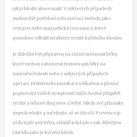
jakýchkoliv abnormalit. V některých případech
mohou být potřebné zobrazovací metody jako
rentgen nebo magnetická rezonance, které
pomohou odhalit struktury uvnitř kyčelního kloubu.
Je důležité být připraven na různé možnosti léčby,
které mohou zahrnovat fyzioterapii, léky na
zmírnění bolesti nebo v některých případech
operaci. Efektivní komunikace s lékařem a přesné
popisování vašich symptomů může hodně přispět k
rychlé a účinné diagnóze a léčbě. Nikdy své příznaky
nepodceňujte a nečekejte, až se zhorší. Prevence je
vždy lepší než léčba, zvláště když jde o tak důležitou
část těla jako je kyčelní kloub.