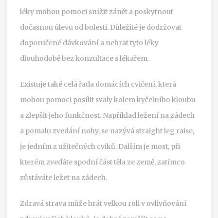
léky mohou pomoci snížit zánět a poskytnout
dočasnou úlevu od bolesti. Důležité je dodržovat
doporučené dávkování a nebrat tyto léky
dlouhodobě bez konzultace s lékařem.
Existuje také celá řada domácích cvičení, která
mohou pomoci posílit svaly kolem kyčelního kloubu
a zlepšit jeho funkčnost. Například ležení na zádech
a pomalu zvedání nohy, se nazývá straight leg raise,
je jedním z užitečných cviků. Dalším je most, při
kterém zvedáte spodní část těla ze země, zatímco
zůstáváte ležet na zádech.
Zdravá strava může hrát velkou roli v ovlivňování