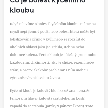
Co je bolest kyčelního
kloubu
Když mluvíme o bolesti
kyčelního kloubu
, máme na
mysli nepříjemný pocit nebo bolest, která může být
lokalizována přímo v kyčli nebo se rozšířit do
okolních oblastí jako jsou třísla, stehna nebo
dokonce kolena. Tento kloub je důležitý pro mnoho
každodenních činností, jako je chůze, sezení nebo
stání, a proto jakékoliv problémy s ním mohou
výrazně ovlivnit kvalitu života.
Kyčelní kloub je kulovitý kloub, což znamená, že
femorální hlava (kulovitá část stehenní kosti)
zapadá do acetabula (jamky v pánevní kosti). Toto