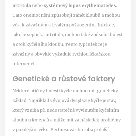
artritida
nebo
systémový lupus erythematodes
.
Tato onemocnění způsobují zánět kloubů a mohou
vést k závažným a trvalým poškozením. Infekce,
jako je septická artritida, mohou také způsobit bolest
a otok kyčelního kloubu. Tento typ infekce je
závažný a obvykle vyžaduje rychlou lékařskou
intervenci.
Genetické a růstové faktory
Některé příčiny bolesti kyčle mohou mít genetický
základ. Například vývojová dysplazie kyčle je stav,
který vzniká při nedostatečně vyvinutém kyčelním
kloubu u kojenců a může mít za následek problémy
v pozdějším věku. Perthesova choroba je další