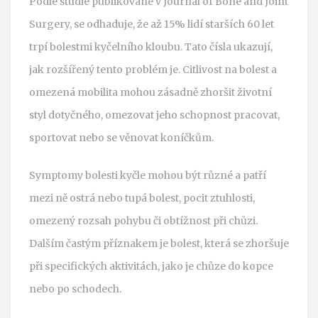
Podle studie publikované v Journal of Bone and Joint
Surgery, se odhaduje, že až 15% lidí starších 60 let
trpí bolestmi kyčelního kloubu. Tato čísla ukazují,
jak rozšířený tento problém je. Citlivost na bolest a
omezená mobilita mohou zásadně zhoršit životní
styl dotyčného, omezovat jeho schopnost pracovat,
sportovat nebo se věnovat koníčkům.
Symptomy bolesti kyčle mohou být různé a patří
mezi ně ostrá nebo tupá bolest, pocit ztuhlosti,
omezený rozsah pohybu či obtížnost při chůzi.
Dalším častým příznakem je bolest, která se zhoršuje
při specifických aktivitách, jako je chůze do kopce
nebo po schodech.