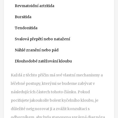
Revmatoidní artritida
Bursitida
Tendonitida
Svalová přepětí nebo natažení
Náhlé zranění nebo pád
Dlouhodobé zatěžování kloubu
Každá z těchto příčin má své vlastní mechanismy a
léčebné postupy, kterými se budeme zabývat v
následujících částech tohoto článku. Pokud
pociťujete jakoukoliv bolest kyčelního kloubu, je
důležité neignorovat ji a zvážit konzultaci s
odborníkem, aby byla stanovena správná diagnóza