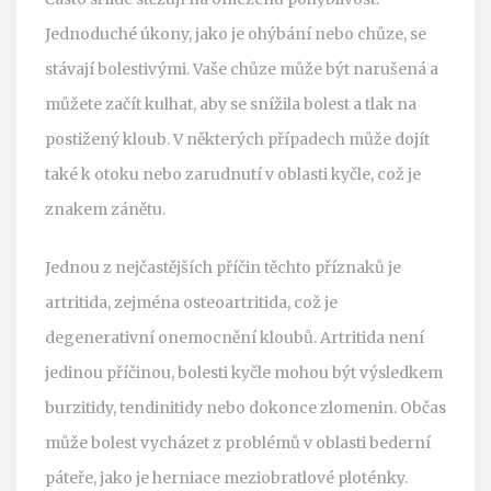
Jednoduché úkony, jako je ohýbání nebo chůze, se
stávají bolestivými. Vaše chůze může být narušená a
můžete začít kulhat, aby se snížila bolest a tlak na
postižený kloub. V některých případech může dojít
také k otoku nebo zarudnutí v oblasti kyčle, což je
znakem zánětu.
Jednou z nejčastějších příčin těchto příznaků je
artritida, zejména osteoartritida, což je
degenerativní onemocnění kloubů. Artritida není
jedinou příčinou, bolesti kyčle mohou být výsledkem
burzitidy, tendinitidy nebo dokonce zlomenin. Občas
může bolest vycházet z problémů v oblasti bederní
páteře, jako je herniace meziobratlové ploténky.