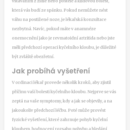
vstáváním z židle nebo postele a klidovou bolest,
která vás budí ze spánku. Pokud nemůžete nést
váhu na postižené noze, je lékařská konzultace
nezbytná. Navíc, pokud máte v anamnéze
onemocnění jako je revmatoidní artritida nebo jste
měli předchozí operaci kyčelního kloubu, je důležité
být zvláště obezřetní.
Jak probíhá vyšetření
V ordinaci lékař provede několik kroků, aby zjistil
příčinu vaší bolesti kyčelního kloubu. Nejprve se vás
zeptá na vaše symptomy, kdy a jak se objevily, a na
jakoukoliv předchozí léčbu. Poté může provést
fyzické vyšetření, které zahrnuje pohyb kyčelní
kloubem, hodnocení rozsahu pohybu a hledání