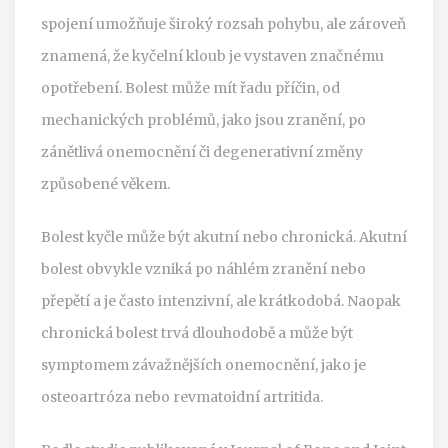
spojení umožňuje široký rozsah pohybu, ale zároveň
znamená, že kyčelní kloub je vystaven značnému
opotřebení. Bolest může mít řadu příčin, od
mechanických problémů, jako jsou zranění, po
zánětlivá onemocnění či degenerativní změny
způsobené věkem.
Bolest kyčle může být akutní nebo chronická. Akutní
bolest obvykle vzniká po náhlém zranění nebo
přepětí a je často intenzivní, ale krátkodobá. Naopak
chronická bolest trvá dlouhodobě a může být
symptomem závažnějších onemocnění, jako je
osteoartróza nebo revmatoidní artritida.