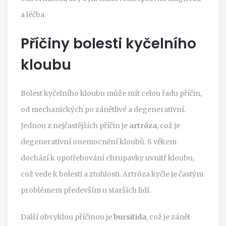
a léčba.
Příčiny bolesti kyčelního
kloubu
Bolest kyčelního kloubu může mít celou řadu příčin,
od mechanických po zánětlivé a degenerativní.
Jednou z nejčastějších příčin je
artróza
, což je
degenerativní onemocnění kloubů. S věkem
dochází k opotřebování chrupavky uvnitř kloubu,
což vede k bolesti a ztuhlosti. Artróza kyčle je častým
problémem především u starších lidí.
Další obvyklou příčinou je
bursitida
, což je zánět