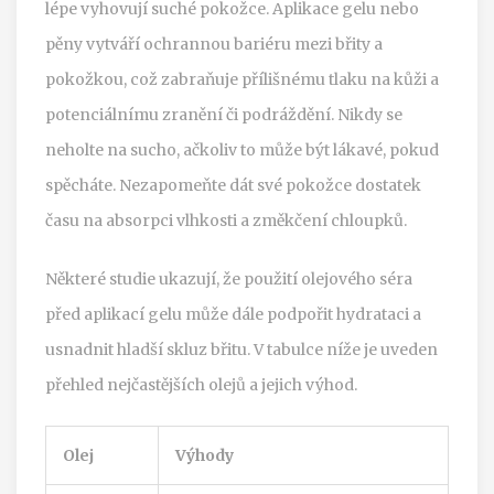
lépe vyhovují suché pokožce. Aplikace gelu nebo
pěny vytváří ochrannou bariéru mezi břity a
pokožkou, což zabraňuje přílišnému tlaku na kůži a
potenciálnímu zranění či podráždění. Nikdy se
neholte na sucho, ačkoliv to může být lákavé, pokud
spěcháte. Nezapomeňte dát své pokožce dostatek
času na absorpci vlhkosti a změkčení chloupků.
Některé studie ukazují, že použití olejového séra
před aplikací gelu může dále podpořit hydrataci a
usnadnit hladší skluz břitu. V tabulce níže je uveden
přehled nejčastějších olejů a jejich výhod.
Olej
Výhody