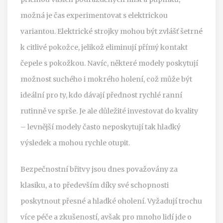
možná je čas experimentovat s elektrickou
variantou. Elektrické strojky mohou být zvlášť šetrné
k citlivé pokožce, jelikož eliminují přímý kontakt
čepele s pokožkou. Navíc, některé modely poskytují
možnost suchého i mokrého holení, což může být
ideální pro ty, kdo dávají přednost rychlé ranní
rutinně ve sprše. Je ale důležité investovat do kvality
– levnější modely často neposkytují tak hladký
výsledek a mohou rychle otupit.
Bezpečnostní břitvy jsou dnes považovány za
klasiku, a to především díky své schopnosti
poskytnout přesné a hladké oholení. Vyžadují trochu
více péče a zkušeností, avšak pro mnoho lidí jde o