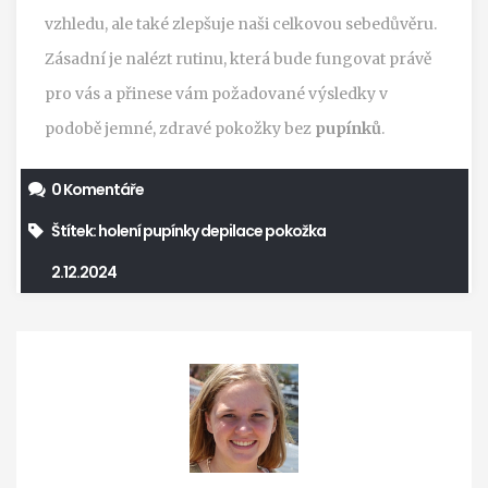
vzhledu, ale také zlepšuje naši celkovou sebedůvěru.
Zásadní je nalézt rutinu, která bude fungovat právě
pro vás a přinese vám požadované výsledky v
podobě jemné, zdravé pokožky bez
pupínků
.
0 Komentáře
Štítek:
holení
pupínky
depilace
pokožka
2.12.2024