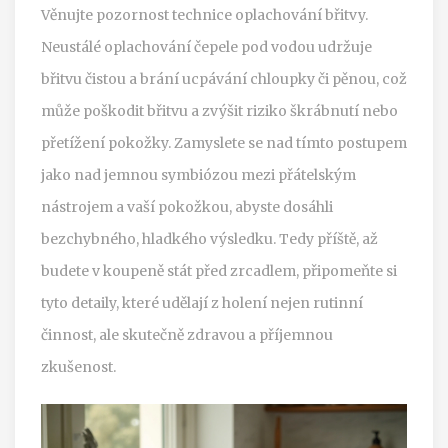
Věnujte pozornost technice oplachování břitvy.
Neustálé oplachování čepele pod vodou udržuje
břitvu čistou a brání ucpávání chloupky či pěnou, což
může poškodit břitvu a zvýšit riziko škrábnutí nebo
přetížení pokožky. Zamyslete se nad tímto postupem
jako nad jemnou symbiózou mezi přátelským
nástrojem a vaší pokožkou, abyste dosáhli
bezchybného, hladkého výsledku. Tedy příště, až
budete v koupeně stát před zrcadlem, připomeňte si
tyto detaily, které udělají z holení nejen rutinní
činnost, ale skutečně zdravou a příjemnou
zkušenost.