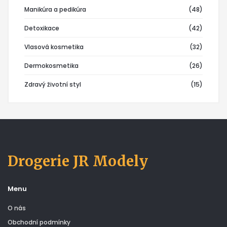
Manikúra a pedikúra
(48)
Detoxikace
(42)
Vlasová kosmetika
(32)
Dermokosmetika
(26)
Zdravý životní styl
(15)
Drogerie JR Modely
Menu
O nás
Obchodní podmínky