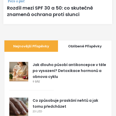
Péče o pleť
Rozdíl mezi SPF 30 a 50: co skutečně
znamená ochrana proti slunci
Nejnovější Příspěvky
Oblíbené Příspěvky
Jak dlouho působí antikoncepce v těle
po vysazení? Detoxikace hormonů a
obnova cyklu
9 BŘE
Co způsobuje praskání nehtů a jak
tomu předcházet
23 LED