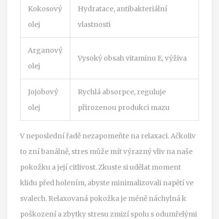
Kokosový
Hydratace, antibakteriální
olej
vlastnosti
Arganový
Vysoký obsah vitaminu E, výživa
olej
Jojobový
Rychlá absorpce, reguluje
olej
přirozenou produkci mazu
V neposlední řadě nezapomeňte na relaxaci. Ačkoliv
to zní banálně, stres může mít výrazný vliv na naše
pokožku a její citlivost. Zkuste si udělat moment
klidu před holením, abyste minimalizovali napětí ve
svalech. Relaxovaná pokožka je méně náchylná k
poškození a zbytky stresu zmizí spolu s odumřelými