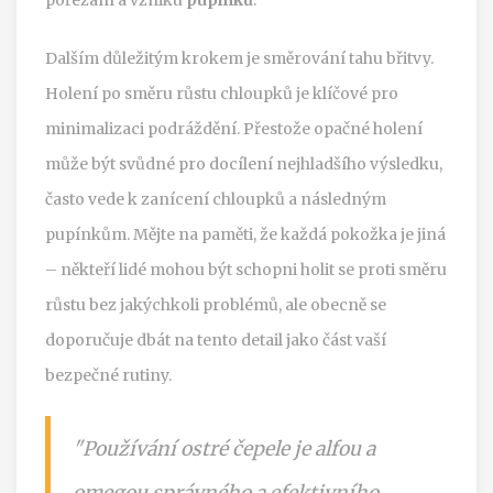
Dalším důležitým krokem je směrování tahu břitvy.
Holení po směru růstu chloupků je klíčové pro
minimalizaci podráždění. Přestože opačné holení
může být svůdné pro docílení nejhladšího výsledku,
často vede k zanícení chloupků a následným
pupínkům. Mějte na paměti, že každá pokožka je jiná
– někteří lidé mohou být schopni holit se proti směru
růstu bez jakýchkoli problémů, ale obecně se
doporučuje dbát na tento detail jako část vaší
bezpečné rutiny.
"Používání ostré čepele je alfou a
omegou správného a efektivního