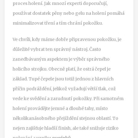
proces holení. Jak mnozí experti doporučují,
používat dostatek pěny nebo gelu na holení pomáhá
minimalizovat tření a tím chrání pokožku.
Ve chvíli, kdy máme dobře připravenou pokožku, je
důležité vybrat ten správný nástroj. Často
zanedbávaným aspektem je výběr správného
holicího strojku. Obecně platí, že ostrá čepel je
základ. Tupé čepele jsou totiž jednou z hlavních
příčin podráždění, jelikož vyžadují větší tlak, což
vede ke svědění a zarudnutí pokožky. Při samotném
holení provádějte jemné a dlouhé tahy, místo
několikanásobného přejíždění stejnou oblastí. To
nejen zajišťuje hladší finish, ale také snižuje riziko
pořezání a vzniku
pupínků
.