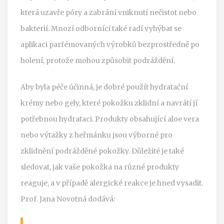
která uzavře póry a zabrání vniknutí nečistot nebo
bakterií. Mnozí odborníci také radí vyhýbat se
aplikaci parfémovaných výrobků bezprostředně po
holení, protože mohou způsobit podráždění.
Aby byla péče účinná, je dobré použít hydratační
krémy nebo gely, které pokožku zklidní a navrátí jí
potřebnou hydrataci. Produkty obsahující aloe vera
nebo výtažky z heřmánku jsou výborné pro
zklidnění podrážděné pokožky. Důležité je také
sledovat, jak vaše pokožka na různé produkty
reaguje, a v případě alergické reakce je hned vysadit.
Prof. Jana Novotná dodává: