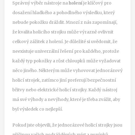
Správný výběr nástroje na
holení
je klíčový pro
dosažení hladkého a pohodlného výsledku, který
nebude pokožku dráždit. Mnozí z nás zapomínají,
že kvalita holicího strojku může výrazně ovlivnit
celkový zážitek z holení. Je důležité si uvědomit, že
neexistuje univerzální řešení pro každého, protože
každý typ pokožky a růst chloupků může vyžadovat
něco jiného. Některým může vyhovovat jednorázový
holicí strojek, zatímco jiní preferují bezpečnostní
břitvy nebo elektrické holicí strojky. Každý nástroj
má své výhody a nevýhody, které je třeba zvážit, aby
byl výsledek co nejlepší.
Pokud jste objevili, že jednorázové holicí strojky jsou
příčinou vašich podrážděných míst a pupínků,