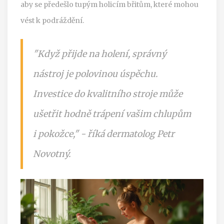
aby se předešlo tupým holicím břitům, které mohou
vést k podráždění.
"Když přijde na holení, správný
nástroj je polovinou úspěchu.
Investice do kvalitního stroje může
ušetřit hodně trápení vašim chlupům
i pokožce," - říká dermatolog Petr
Novotný.