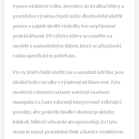
vysoce efektivní volbu. Investice do kvalitní břitvy a
pravidelná výměna čepelí může dlouhodobě ušetřit
peníze a zajistit skvělé výsledky bez nepříjemné
podrážděnosti. Při výběru břitvy se zaměřte na
modely s nastavitelným úhlem, který se přizpůsobí
vašim specifickým potřebám.
Pro ty, kteří chtějí ušetřit čas a usnadnit údržbu, jsou
ideální holicí strojky s výměnnými hlavicemi. Tyto
moderní robustní varianty nabízejí snadnou
manipulaci a často zahrnují integrované zvlhčující
proužky, aby poskytly hladké oholení prakticky
kdekoli. Někteří uživatelé ale upozorňují, že i tyto
stroje je nutné pravidelně čistit a hlavice vyměňovat,