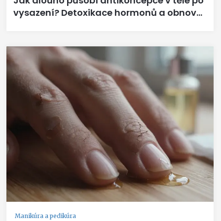
Jak dlouho působí antikoncepce v těle po
vysazení? Detoxikace hormonů a obnova
cyklu
Manikúra a pedikúra