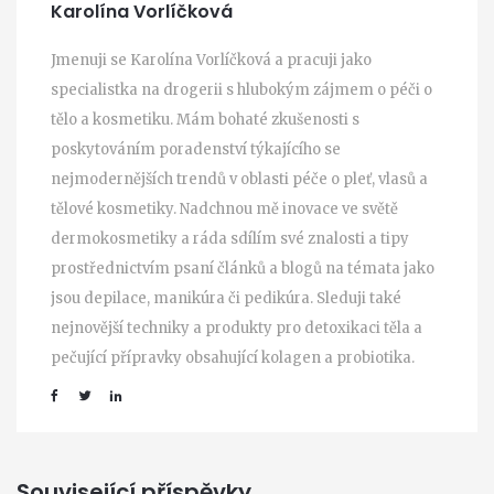
Karolína Vorlíčková
Jmenuji se Karolína Vorlíčková a pracuji jako
specialistka na drogerii s hlubokým zájmem o péči o
tělo a kosmetiku. Mám bohaté zkušenosti s
poskytováním poradenství týkajícího se
nejmodernějších trendů v oblasti péče o pleť, vlasů a
tělové kosmetiky. Nadchnou mě inovace ve světě
dermokosmetiky a ráda sdílím své znalosti a tipy
prostřednictvím psaní článků a blogů na témata jako
jsou depilace, manikúra či pedikúra. Sleduji také
nejnovější techniky a produkty pro detoxikaci těla a
pečující přípravky obsahující kolagen a probiotika.
Související příspěvky