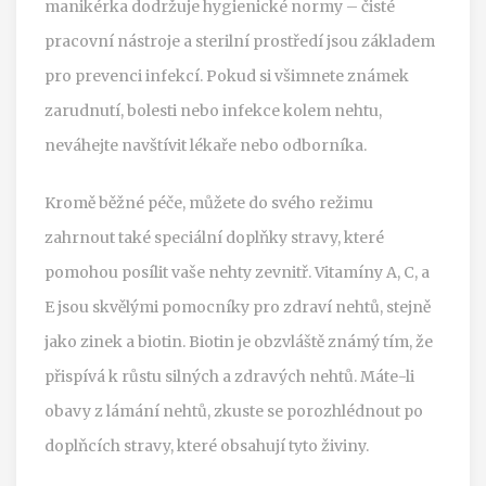
manikérka dodržuje hygienické normy – čisté
pracovní nástroje a sterilní prostředí jsou základem
pro prevenci infekcí. Pokud si všimnete známek
zarudnutí, bolesti nebo infekce kolem nehtu,
neváhejte navštívit lékaře nebo odborníka.
Kromě běžné péče, můžete do svého režimu
zahrnout také speciální doplňky stravy, které
pomohou posílit vaše nehty zevnitř. Vitamíny A, C, a
E jsou skvělými pomocníky pro zdraví nehtů, stejně
jako zinek a biotin. Biotin je obzvláště známý tím, že
přispívá k růstu silných a zdravých nehtů. Máte-li
obavy z lámání nehtů, zkuste se porozhlédnout po
doplňcích stravy, které obsahují tyto živiny.