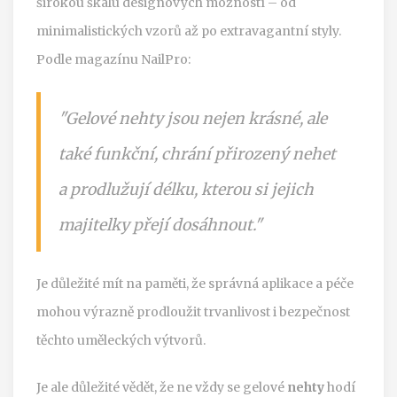
širokou škálu designových možností – od
minimalistických vzorů až po extravagantní styly.
Podle magazínu NailPro:
"Gelové nehty jsou nejen krásné, ale
také funkční, chrání přirozený nehet
a prodlužují délku, kterou si jejich
majitelky přejí dosáhnout."
Je důležité mít na paměti, že správná aplikace a péče
mohou výrazně prodloužit trvanlivost i bezpečnost
těchto uměleckých výtvorů.
Je ale důležité vědět, že ne vždy se gelové
nehty
hodí