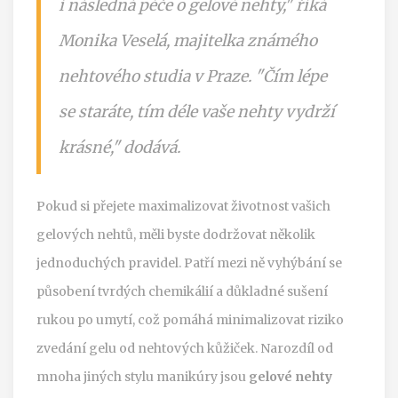
i následná péče o gelové nehty," říká
Monika Veselá, majitelka známého
nehtového studia v Praze. "Čím lépe
se staráte, tím déle vaše nehty vydrží
krásné," dodává.
Pokud si přejete maximalizovat životnost vašich
gelových nehtů, měli byste dodržovat několik
jednoduchých pravidel. Patří mezi ně vyhýbání se
působení tvrdých chemikálií a důkladné sušení
rukou po umytí, což pomáhá minimalizovat riziko
zvedání gelu od nehtových kůžiček. Narozdíl od
mnoha jiných stylu manikúry jsou
gelové nehty