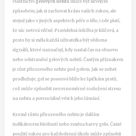
Vlastnictví
gelových nehtů
může být skvělým
způsobem, jak si zachovat krásu vašich rukou, ale
stejně jako v jiných aspektech péče o tělo, i zde platí,
že nic netrvá věčně. Pravidelná údržba je klíčová, a
proto by si měla každá uživatelka být vědoma
signálů, které naznačují, kdy nastal čas na obnovu
nebo odstranění gelových nehtů. Častým příznakem
je růst přirozeného nehtu pod gelem. Jak se nehet
prodlužuje, gel se posouvá blíže ke špičkám prstů,
což může způsobit nerovnoměrné rozložení stresu
na nehtu a potenciálně vést k jeho lámání.
Kromě růstu přirozeného nehtu je dalším
indikátorem blednutí nebo změna barvy gelu. Časté
použití rukou pro každodenní úkoly může způsobit