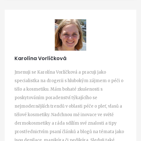
Karolína Vorlíčková
Jmenuji se Karolína Vorlíčková a pracuji jako
specialistka na drogerii s hlubokým zájmem o péči o
tělo a kosmetiku. Mám bohaté zkušenosti s
poskytováním poradenství týkajícího se
nejmodernějších trendů v oblasti péče o pleť, vlasů a
tělové kosmetiky. Nadchnou mě inovace ve světě
dermokosmetiky a ráda sdílím své znalosti a tipy
prostřednictvím psaní článků a blogů na témata jako
jsou depilace, manikúra či pedikúra. Sleduji také