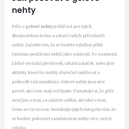
nehty
Péče o
gelové nehty
je klíčová pro jejich
dlouhodobou krásu a zdraví vašich přírodních
nehtů. Začněte tím, že se budete vyhýbat příliš
častému používání nehtů jako nástrojů. To znamená
žádné otvírání plechovek, tahání zatáček, nebo jiné
aktivity, které by mohly zbytečně zatěžovat a
poškodit vaši manikúru. Gelové nehty jsou sice
pevné, ale i ony mají své limity. Pamatujte si, že péče
není jen o tom, co můžete udělat, ale také o tom,
čemu se vyvarovat. Neriskujte jejich integritu tím, že
se budete pokoušet zaměstnávat nehty více, než je
zdrávo.