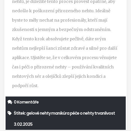
nehtů, je důležité tento proces provést opatrně, aby
nedošlo k poškození přirozeného nehtu. Ideálně
byste to měly nechat na profesionály, kteří mají
zkušenosti s jemným a bezpečným odstraněním.
Když tento krok absolvujete pečlivě, dáte svým
nehtům nejlepší šanci zůstat zdravé a silné pro další
aplikace. Ujistěte se, že v celkovém procesu věnujete
čas i péči o přirozené nehty – používání kvalitních
nehtových sér a olejíčků zlepší jejich kondici a
podpoří růst.
0 Komentáře
Štítek:
gelové nehty
manikúra
péče o nehty
trvanlivost
3.02.2025