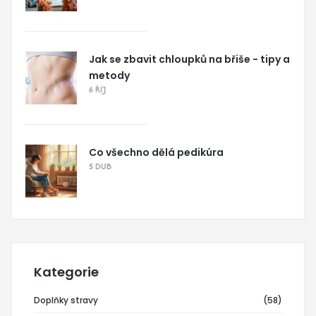
Jak se zbavit chloupků na břiše - tipy a
metody
6 ŘÍJ
Co všechno dělá pedikúra
5 DUB
Kategorie
Doplňky stravy
(58)