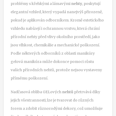
problémy s křehkými a lámavými
nehty
, poskytují
elegantní vzhled, který vypadá nanejvýš přirozeně,
pokud je aplikován odborníkem. Kromě estetického
vzhledu nabízejí i ochrannou vrstvu, která chrání
přírodní nehty před vlivy okolního prostředí, jako
jsou vlhkost, chemikálie a mechanické poškození.
Podle některých odborníků z oblasti manikúry
gelová manikúra může dokonce pomoci růstu
vašich přírodních nehtů, protože nejsou vystaveny
přímému poškození.
Nadčasová obliba GELových
nehtů
přetrvává díky
jejich všestrannosti; lze je tvarovat do různých
forem a zdobit různorodými dekory, což umožňuje