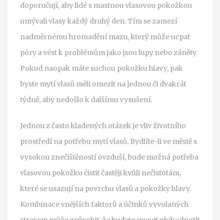
doporučují, aby lidé s mastnou vlasovou pokožkou
umývali vlasy každý druhý den. Tím se zamezí
nadměrnému hromadění mazu, který může ucpat
póry a vést k problémům jako jsou lupy nebo záněty.
Pokud naopak máte suchou pokožku hlavy, pak
byste mytí vlasů měli omezit na jednou či dvakrát
týdně, aby nedošlo k dalšímu vysušení.
Jednou z často kladených otázek je vliv životního
prostředí na potřebu mytí vlasů. Bydlíte-li ve městě s
vysokou znečištěností ovzduší, bude možná potřeba
vlasovou pokožku čistit častěji kvůli nečistotám,
které se usazují na povrchu vlasů a pokožky hlavy.
Kombinace vnějších faktorů a účinků vyvolaných
stresem může způsobit, že budete muset přehodnotit