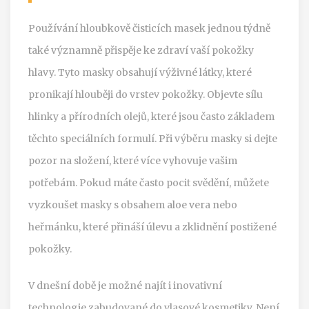
Používání hloubkově čisticích masek jednou týdně
také významně přispěje ke zdraví vaší pokožky
hlavy. Tyto masky obsahují výživné látky, které
pronikají hlouběji do vrstev pokožky. Objevte sílu
hlinky a přírodních olejů, které jsou často základem
těchto speciálních formulí. Při výběru masky si dejte
pozor na složení, které více vyhovuje vašim
potřebám. Pokud máte často pocit svědění, můžete
vyzkoušet masky s obsahem aloe vera nebo
heřmánku, které přináší úlevu a zklidnění postižené
pokožky.
V dnešní době je možné najít i inovativní
technologie zabudované do vlasové kosmetiky. Není