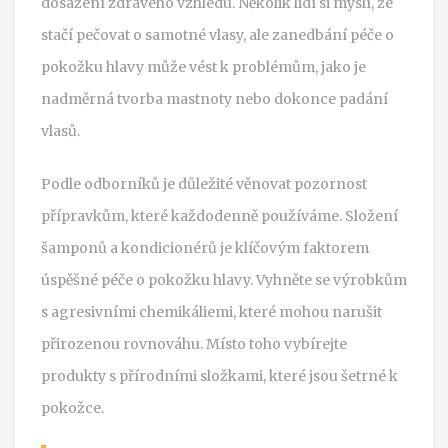
dosažení zdravého vzhledu. Několik lidí si myslí, že
stačí pečovat o samotné vlasy, ale zanedbání péče o
pokožku hlavy může vést k problémům, jako je
nadměrná tvorba mastnoty nebo dokonce padání
vlasů.
Podle odborníků je důležité věnovat pozornost
přípravkům, které každodenně používáme. Složení
šamponů a kondicionérů je klíčovým faktorem
úspěšné péče o pokožku hlavy. Vyhněte se výrobkům
s agresivními chemikáliemi, které mohou narušit
přirozenou rovnováhu. Místo toho vybírejte
produkty s přírodními složkami, které jsou šetrné k
pokožce.