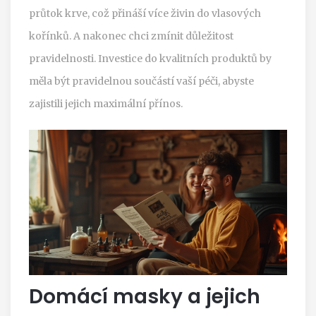
průtok krve, což přináší více živin do vlasových
kořínků. A nakonec chci zmínit důležitost
pravidelnosti. Investice do kvalitních produktů by
měla být pravidelnou součástí vaší péči, abyste
zajistili jejich maximální přínos.
Domácí masky a jejich