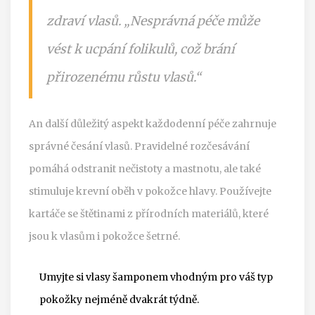
zdraví vlasů. „Nesprávná péče může
vést k ucpání folikulů, což brání
přirozenému růstu vlasů.“
An další důležitý aspekt každodenní péče zahrnuje
správné česání vlasů. Pravidelné rozčesávání
pomáhá odstranit nečistoty a mastnotu, ale také
stimuluje krevní oběh v pokožce hlavy. Používejte
kartáče se štětinami z přírodních materiálů, které
jsou k vlasům i pokožce šetrné.
Umyjte si vlasy šamponem vhodným pro váš typ
pokožky nejméně dvakrát týdně.