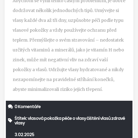
Abychom se vyhli těmto častým problémům, je dobré
dodržovat několik jednoduchých tipů. Umývejte si
vlasy každé dva až tři dny, uzpůsobte péči podle typu
vlasové pokožky a vždy používejte ochranu před
teplem. Přemýšlejte o svém stravování – nedostatek
určitých vitaminů a minerálů, jako je vitamín H nebo
zinek, může mít negativní vliv na zdraví vaší
pokožky a vlasů. Udržujte vlasy hydratované a nikdy
nezapomínejte na pravidelné stříhání konečků,
abyste minimalizovali riziko jejich třepení.
0 Komentáře
Štítek:
vlasová pokožka
péče o vlasy
čištění vlasů
zdravé
vlasy
3.02.2025