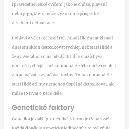
i pravidelné lehké cvičení, jako je chůze, plavání
nebo jóga, které může významně přispět ke
zrychlení detoxikace.
Pohlaví a věk také hrají roli. Mladší lidé a muži mají
dnešení sklon detoxikovat rychleji než starší lidé a
ženy. Metabolismus mladých lidí a mužů bývá
obecně rychlejší, což znamená, že tělo může rychleji
zpracovávat a vylučovat toxiny. To neznamená, že
starší lidé a ženy nemohou úspěšně detoxikovat, ale
může to trvat o něco déle.
Genetické faktory
Genetika je další proměnlivá, kterou je třeba zvážit.
Každý člověk je geneticky jedinečný a to ovlivňuje,