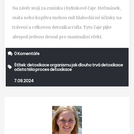
Na závěr stojí za zmínku i bylinkové čaje. Heřmánek,
máta nebo kopřiva mohou mít blahodárné účinky na
trávení a celkovou detoxikaci těla. Tyto čaje pijte
alespoň jednou denně pro maximální efekt.
0 Komentáře
Štítek:
detoxikace organismu
jak dlouho trvá detoxikace
očista těla
proces detoxikace
7.09.2024