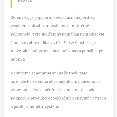
výživu
Zelený čaj
je populární detoxikační nápoj díky
vysokému obsahu antioxidantů, konkrétně
polyfenolů. Tyto sloučeniny pomáhají neutralizovat
škodlivé volné radikály v těle. Pití zeleného čaje
může také podporovat metabolismus a pomáhat při
hubnutí.
Nebudeme zapomínat ani na
česnek
. Tato
aromatická zelenina obsahuje alicin, sloučeninu s
výraznými detoxikačními vlastnostmi. Česnek
podporuje produkci detoxikačních enzymů v játrech
a posiluje imunitní systém.