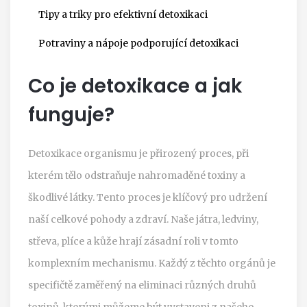
Tipy a triky pro efektivní detoxikaci
Potraviny a nápoje podporující detoxikaci
Co je detoxikace a jak
funguje?
Detoxikace organismu je přirozený proces, při
kterém tělo odstraňuje nahromaděné toxiny a
škodlivé látky. Tento proces je klíčový pro udržení
naší celkové pohody a zdraví. Naše játra, ledviny,
střeva, plíce a kůže hrají zásadní roli v tomto
komplexním mechanismu. Každý z těchto orgánů je
specifičtě zaměřený na eliminaci různých druhů
toxinů, kterými můžeme být vystaveni z našeho