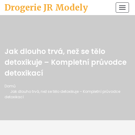
Drogerie JR Modely
Zobr
navi
Jak dlouho trvá, než se tělo
detoxikuje – Kompletní průvodce
detoxikací
Domů
Jak dlouho trvá, než se tělo detoxikuje – Kompletní průvodce
detoxikací