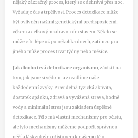
nějaký zázračný proces, který se odehrává přes noc.
Vyžaduje čas a trpělivost. Proces detoxikace může
být ovlivněn našimi genetickými predispozicemi,
věkem a celkovým zdravotním stavem. Někdo se
může cítit lépe už po několika dnech, zatímco pro
jiného může proces trvat týdny nebo měsíce.
Jak dlouho trvá detoxikace organismu
, závisí i na
tom, jak jsme si vědomi a zrcadlíme naše
každodenní zvyky. Pravidelná fyzická aktivita,
dostatek spánku, zdravá a vyvážená strava, hodně
vody a minimální stres jsou základem úspěšné
detoxikace. Tělo má vlastní mechanismy pro očistu,
ale tyto mechanismy můžeme podpořit správnou
péčí a láskyplným přístupem k našemu tělu.