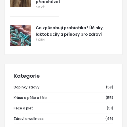
předcházet
8 KVĚ
Co způsobují probiotika? Účinky,
laktobacily a přínosy pro zdraví
7 ČEN
Kategorie
Doplňky stravy
(58)
Krása a péče o tělo
(55)
Péče o pleť
(51)
Zdraví a wellness
(49)