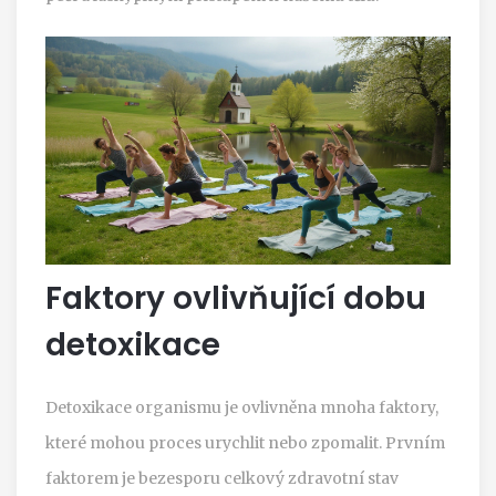
Faktory ovlivňující dobu
detoxikace
Detoxikace organismu je ovlivněna mnoha faktory,
které mohou proces urychlit nebo zpomalit. Prvním
faktorem je bezesporu celkový zdravotní stav