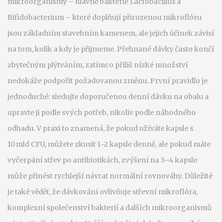
mikroorganismy – hlavně bakterie Lactobacillus a
Bifidobacterium – které doplňují přirozenou mikroflóru
jsou základním stavebním kamenem, ale jejich účinek závisí
na tom, kolik a kdy je přijmeme. Přehnané dávky často končí
zbytečným plýtváním, zatímco příliš nízké množství
nedokáže podpořit požadovanou změnu. První pravidlo je
jednoduché: sledujte doporučenou denní dávku na obalu a
upravte ji podle svých potřeb, nikoliv podle náhodného
odhadu. V praxi to znamená, že pokud užíváte kapsle s
10 mld CFU, můžete zkusit 1–2 kapsle denně, ale pokud máte
vyčerpání střev po antibiotikách, zvýšení na 3–4 kapsle
může přinést rychlejší návrat normální rovnováhy. Důležité
je také vědět, že dávkování ovlivňuje
střevní mikroflóra
,
komplexní společenství bakterií a dalších mikroorganismů