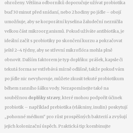
ohroženy. Většina odborníků doporučuje užívat probiotika
buď 30 minut před snídaní, nebo 2 hodiny po jídle – obojí
umožňuje, aby se korporátní kyselina žaludeční nezničila
velkou část mikroorganismů. Pokud užíváte antibiotika, je
ideální začít s probiotiky po skončení kurzu a pokračovat
ještě 2–4 týdny, aby se střevní mikroflóra mohla plně
obnovit. Dalším faktorem je typ doplňku: prášek, kapsle či
tekutá forma se vstřebává mírně odlišně, takže pokud vám
po jídle nic nevyhovuje, můžete zkusit tekuté probiotikum
během ranního šálku vody. Nezapomínejte také na
souběžnou
doplňky stravy
, které mohou podpořit účinek
probiotik – například prebiotika (vlákniny, inulin) poskytují
„pohonné médium“ pro růst prospěšných bakterií a zvyšují
jejich kolonizační úspěch. Praktická tip: kombinujte