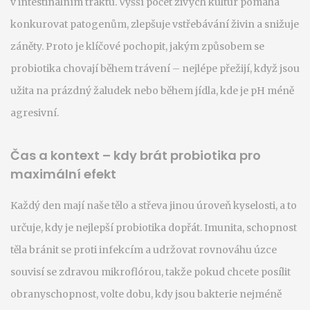
v intestinálním traktu
. Vyšší počet živých kultur pomáhá
konkurovat patogenům, zlepšuje vstřebávání živin a snižuje
záněty. Proto je klíčové pochopit, jakým způsobem se
probiotika chovají během trávení – nejlépe přežijí, když jsou
užita na prázdný žaludek nebo během jídla, kde je pH méně
agresivní.
Čas a kontext – kdy brát probiotika pro
maximální efekt
Každý den mají naše tělo a střeva jinou úroveň kyselosti, a to
určuje, kdy je nejlepší probiotika dopřát.
Imunita
,
schopnost
těla bránit se proti infekcím a udržovat rovnováhu
úzce
souvisí se zdravou mikroflórou, takže pokud chcete posílit
obranyschopnost, volte dobu, kdy jsou bakterie nejméně