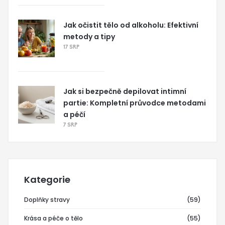
Jak očistit tělo od alkoholu: Efektivní
metody a tipy
17 SRP
Jak si bezpečně depilovat intimní
partie: Kompletní průvodce metodami
a péčí
7 SRP
Kategorie
Doplňky stravy
(59)
Krása a péče o tělo
(55)