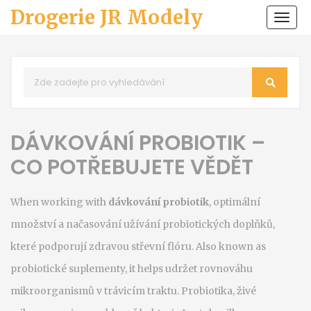
Drogerie JR Modely
Zobr
navi
DÁVKOVÁNÍ PROBIOTIK –
CO POTŘEBUJETE VĚDĚT
When working with
dávkování probiotik
,
optimální
množství a načasování užívání probiotických doplňků,
které podporují zdravou střevní flóru
. Also known as
probiotické suplementy
, it helps udržet rovnováhu
mikroorganismů v trávicím traktu.
Probiotika
,
živé