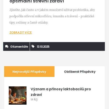
optimální střevní zdraví
Zjistěte, jak často a v jakém množství užívat probiotika, aby
podpořila střevní mikroflóru, imunitu a trávení - praktické
tipy, režimy a časté otázky.
ZOBRAZIT VÍCE
0 Komentáře
13.10.2025
Nejnovější Příspěvky
Oblíbené Příspěvky
Význam a přínosy laktobacilů pro
zdraví
19 ŘÍJ