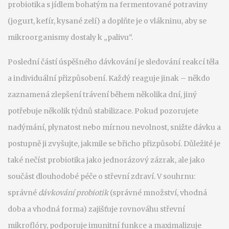
probiotika s jídlem bohatým na fermentované potraviny
(jogurt, kefír, kysané zelí) a doplňte je o vlákninu, aby se
mikroorganismy dostaly k „palivu“.
Poslední částí úspěšného dávkování je sledování reakcí těla
a individuální přizpůsobení. Každý reaguje jinak – někdo
zaznamená zlepšení trávení během několika dní, jiný
potřebuje několik týdnů stabilizace. Pokud pozorujete
nadýmání, plynatost nebo mírnou nevolnost, snižte dávku a
postupně ji zvyšujte, jakmile se břicho přizpůsobí. Důležité je
také nečíst probiotika jako jednorázový zázrak, ale jako
součást dlouhodobé péče o střevní zdraví. V souhrnu:
správné
dávkování probiotik
(správné množství, vhodná
doba a vhodná forma) zajišťuje rovnováhu střevní
mikroflóry, podporuje imunitní funkce a maximalizuje