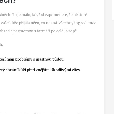
tech?
ožek. To je málo, když si vzpomenete, že některé
 vaše kůže přijala něco, co nezná. Všechny ingredience
ahrad a partnerství s farmáři po celé Evropě.
h:
kteří mají problémy s mastnou půdou
erý chrání kůži před vnějšími škodlivými vlivy