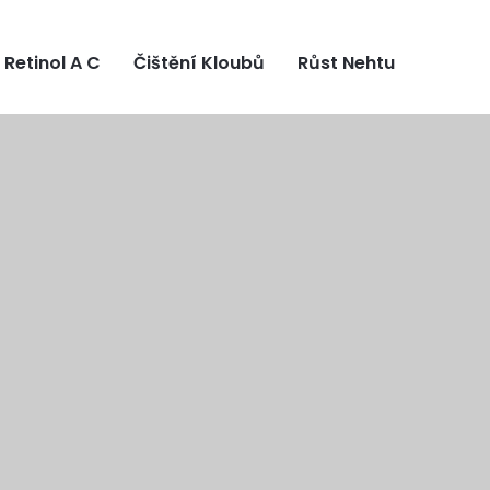
Retinol A C
Čištění Kloubů
Růst Nehtu