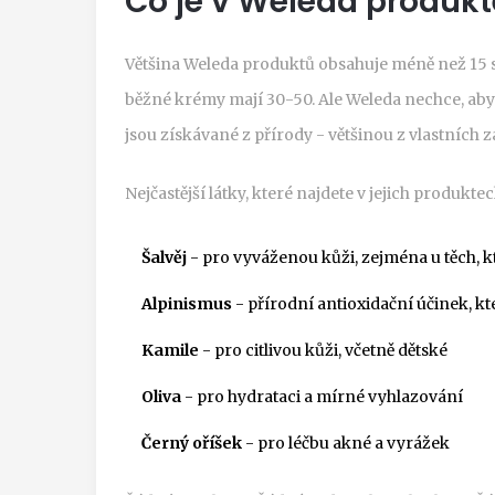
Co je v Weleda produk
Většina Weleda produktů obsahuje méně než 15 sl
běžné krémy mají 30-50. Ale Weleda nechce, aby
jsou získávané z přírody - většinou z vlastních z
Nejčastější látky, které najdete v jejich produktec
Šalvěj
- pro vyváženou kůži, zejména u těch, 
Alpinismus
- přírodní antioxidační účinek, kt
Kamile
- pro citlivou kůži, včetně dětské
Oliva
- pro hydrataci a mírné vyhlazování
Černý oříšek
- pro léčbu akné a vyrážek