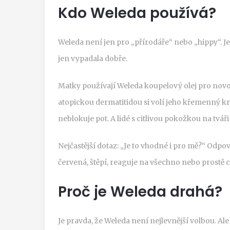
Kdo Weleda používá?
Weleda není jen pro „přírodáře“ nebo „hippy“. J
jen vypadala dobře.
Matky používají Weleda koupelový olej pro novor
atopickou dermatitidou si volí jeho křemenný kr
neblokuje pot. A lidé s citlivou pokožkou na tváři 
Nejčastější dotaz: „Je to vhodné i pro mě?“ Odp
červená, štěpí, reaguje na všechno nebo prostě ch
Proč je Weleda drahá?
Je pravda, že Weleda není nejlevnější volbou. Ale 