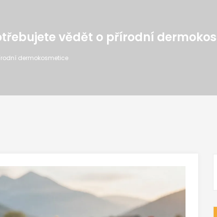
otřebujete vědět o přírodní dermoko
řírodní dermokosmetice