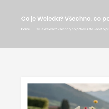
Co je Weleda? Všechno, co p
Domů
Co je Weleda? Všechno, co potřebujete vědět o p