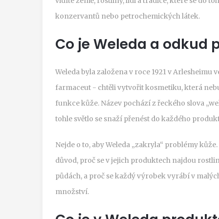
vidíte země, rostliny, lidi a tradice, které se do 
konzervantů nebo petrochemických látek.
Co je Weleda a odkud 
Weleda byla založena v roce 1921 v Arlesheimu ve
farmaceut - chtěli vytvořit kosmetiku, která neb
funkce kůže. Název pochází z řeckého slova „wele
tohle světlo se snaží přenést do každého produk
Nejde o to, aby Weleda „zakryla“ problémy kůže. 
důvod, proč se v jejich produktech najdou rost
půdách, a proč se každý výrobek vyrábí v malých 
množství.