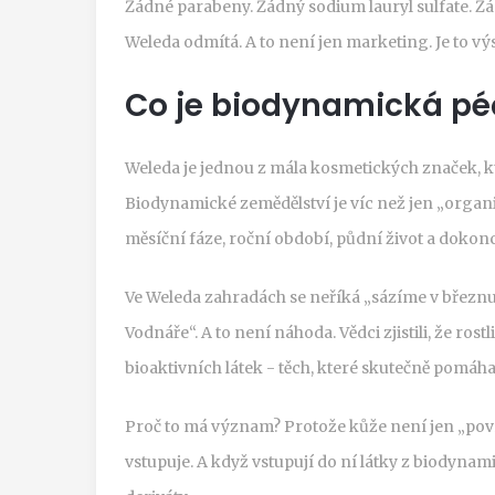
Žádné parabeny. Žádný sodium lauryl sulfate. Ž
Weleda odmítá. A to není jen marketing. Je to vý
Co je biodynamická pé
Weleda je jednou z mála kosmetických značek, k
Biodynamické zemědělství je víc než jen „organic
měsíční fáze, roční období, půdní život a dokonc
Ve Weleda zahradách se neříká „sázíme v březnu“
Vodnáře“. A to není náhoda. Vědci zjistili, že ro
bioaktivních látek - těch, které skutečně pomáhaj
Proč to má význam? Protože kůže není jen „povrch
vstupuje. A když vstupují do ní látky z biodynam