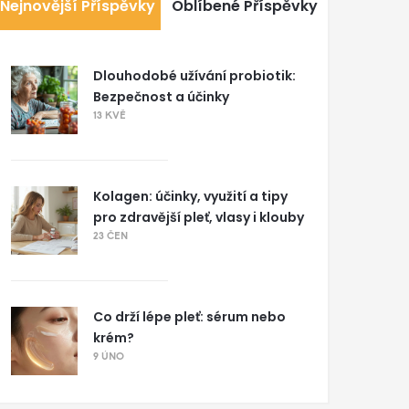
Nejnovější Příspěvky
Oblíbené Příspěvky
Dlouhodobé užívání probiotik:
Bezpečnost a účinky
13 KVĚ
Kolagen: účinky, využití a tipy
pro zdravější pleť, vlasy i klouby
23 ČEN
Co drží lépe pleť: sérum nebo
krém?
9 ÚNO