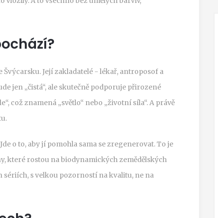
toho vložily. A to všechno bez umělých barviv,
pochází?
 Švýcarsku. Její zakladatelé - lékař, antroposof a
ude jen „čistá“, ale skutečně podporuje přirozené
“, což znamená „světlo“ nebo „životní síla“. A právě
tu.
Jde o to, aby jí pomohla sama se zregenerovat. To je
liny, které rostou na biodynamických zemědělských
sériích, s velkou pozorností na kvalitu, ne na