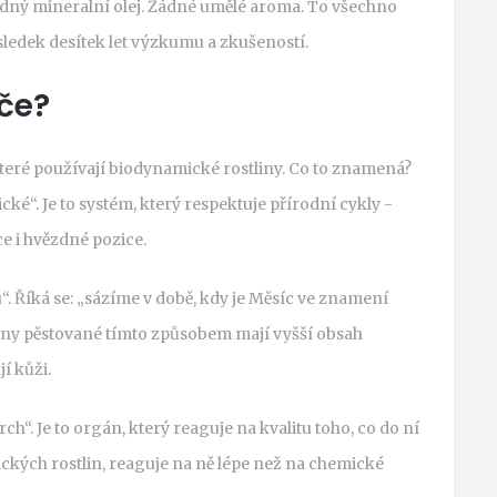
ádný mineralní olej. Žádné umělé aroma. To všechno
sledek desítek let výzkumu a zkušeností.
če?
teré používají biodynamické rostliny. Co to znamená?
ké“. Je to systém, který respektuje přírodní cykly -
e i hvězdné pozice.
. Říká se: „sázíme v době, kdy je Měsíc ve znamení
stliny pěstované tímto způsobem mají vyšší obsah
í kůži.
“. Je to orgán, který reaguje na kvalitu toho, co do ní
ických rostlin, reaguje na ně lépe než na chemické