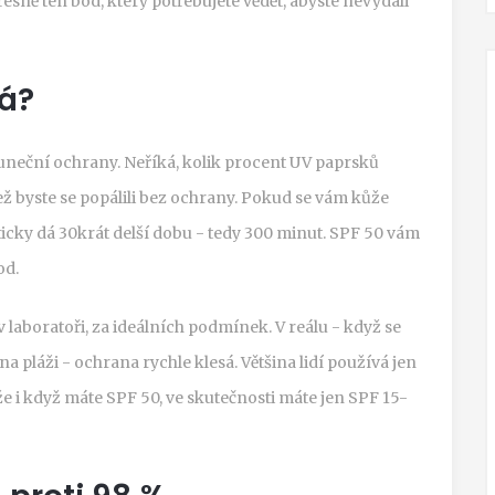
řesně ten bod, který potřebujete vědět, abyste nevydali
á?
luneční ochrany. Neříká, kolik procent UV paprsků
než byste se popálili bez ochrany. Pokud se vám kůže
icky dá 30krát delší dobu - tedy 300 minut. SPF 50 vám
od.
 v laboratoři, za ideálních podmínek. V reálu - když se
 na pláži - ochrana rychle klesá. Většina lidí používá jen
 i když máte SPF 50, ve skutečnosti máte jen SPF 15-