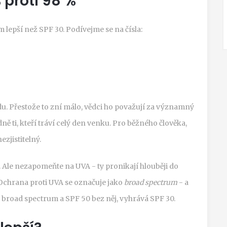
 proti 98 %
 lepší než SPF 30. Podívejme se na čísla:
du. Přestože to zní málo, vědci ho považují za významný
adně ti, kteří tráví celý den venku. Pro běžného člověka,
ezjistitelný.
. Ale nezapomeňte na UVA - ty pronikají hlouběji do
. Ochrana proti UVA se označuje jako
broad spectrum
- a
 s broad spectrum a SPF 50 bez něj, vyhrává SPF 30.