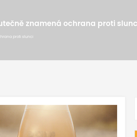
skutečně znamená ochrana proti slunc
hrana proti slunci