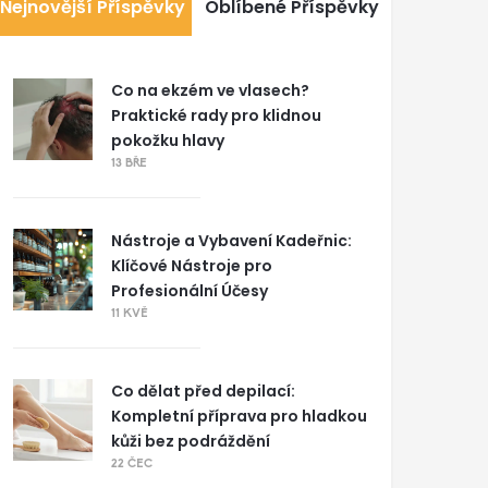
Nejnovější Příspěvky
Oblíbené Příspěvky
Co na ekzém ve vlasech?
Praktické rady pro klidnou
pokožku hlavy
13 BŘE
Nástroje a Vybavení Kadeřnic:
Klíčové Nástroje pro
Profesionální Účesy
11 KVĚ
Co dělat před depilací:
Kompletní příprava pro hladkou
kůži bez podráždění
22 ČEC