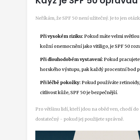
Když je SPF 50 opravdu 
Neříkám, že SPF 50 není užitečný. Je to jen otáz
Při vysokém riziku:
Pokud máte velmi světlou
kožní onemocnění jako vitiligo, je SPF 50 ro
Při dlouhodobém vystavení:
Pokud pracujete v
horského výstupu, pak každý procentní bod po
Při léčbě pokožky:
Pokud používáte retinoidy, 
citlivost kůže, SPF 50 je bezpečnější.
Pro většinu lidí, kteří jdou na oběd ven, chodí d
dostatečný - pokud jej použijete správně.