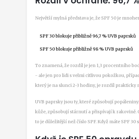
Rozdíl v ochraně: 96,7 %
Největší mylná představa je, že SPF 50 je mnohem
SPF 30 blokuje přibližně 96,7 % UVB paprsků
SPF 50 blokuje přibližně 98 % UVB paprsků
To znamená, že rozdíl je jen 1,3 procentního bo
- ale jen pro lidi s velmi citlivou pokožkou, příp
který je na slunci 2-3 hodiny, je rozdíl prakticky n
UVB paprsky jsou ty, které způsobují popáleniny
kůže, způsobují stárnutí a přispívají k rakovině
to je důležitější než číslo SPF. Když máte SPF 30