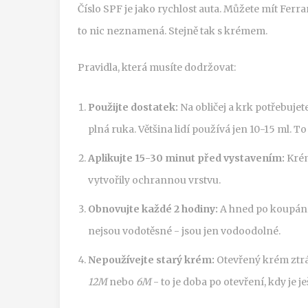
Číslo SPF je jako rychlost auta. Můžete mít Ferra
to nic neznamená. Stejně tak s krémem.
Pravidla, která musíte dodržovat:
Použijte dostatek:
Na obličej a krk potřebujete a
plná ruka. Většina lidí používá jen 10-15 ml. T
Aplikujte 15-30 minut před vystavením:
Krém
vytvořily ochrannou vrstvu.
Obnovujte každé 2 hodiny:
A hned po koupání,
nejsou vodotěsné - jsou jen vodoodolné.
Nepoužívejte starý krém:
Otevřený krém ztrác
12M
nebo
6M
- to je doba po otevření, kdy je j