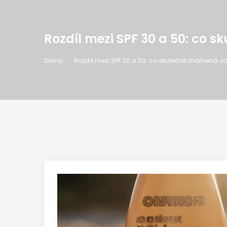
Rozdíl mezi SPF 30 a 50: co 
Domů
Rozdíl mezi SPF 30 a 50: co skutečně znamená oc