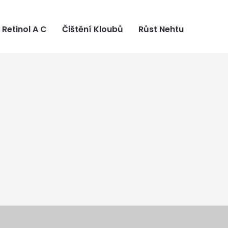
Retinol A C
Čištění Kloubů
Růst Nehtu