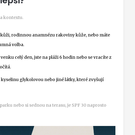
lepší?
ka kontextu.
 kůži, rodinnou anamnézu rakoviny kůže, nebo máte
zumná volba.
enku celý den, jste na pláži 6 hodin nebo se vracíte z
čítá.
kyselinu glykolovou nebo jiné látky, které zvyšují
o parku nebo si sednou na terasu, je SPF 30 naprosto