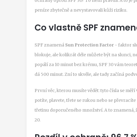
ochrany oproti SPF 30? To není pravda. A to je p
peníze zbytečně a nevystavovali kůži riziku.
Co vlastně SPF znamen
SPF znamená
Sun Protection Factor
- faktor s
blokuje, ale kolikrát déle můžete být na slunci, 
popálí za 10 minut bez krému, SPF 30 vám teoret
dá 500 minut. Zní to skvěle, ale tady začíná podv
První věc, kterou musíte vědět: tyto čísla se měří
potíte, plavete, třete se rukou nebo se převracíte
třetinu doporučeného množství. A to znamená, že
20.