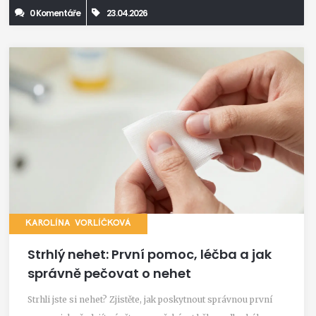
0 Komentáře
23.04.2026
KAROLÍNA VORLÍČKOVÁ
Strhlý nehet: První pomoc, léčba a jak
správně pečovat o nehet
Strhli jste si nehet? Zjistěte, jak poskytnout správnou první