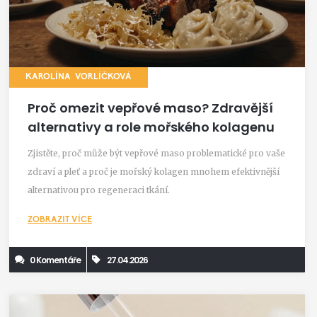
KAROLÍNA VORLÍČKOVÁ
Proč omezit vepřové maso? Zdravější
alternativy a role mořského kolagenu
Zjistěte, proč může být vepřové maso problematické pro vaše
zdraví a pleť a proč je mořský kolagen mnohem efektivnější
alternativou pro regeneraci tkání.
ZOBRAZIT VÍCE
0 Komentáře
27.04.2026