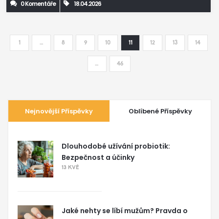
0 Komentáře
18.04.2026
1
…
8
9
10
11
12
13
14
…
46
Nejnovější Příspěvky
Oblíbené Příspěvky
Dlouhodobé užívání probiotik:
Bezpečnost a účinky
13 KVĚ
Jaké nehty se líbí mužům? Pravda o