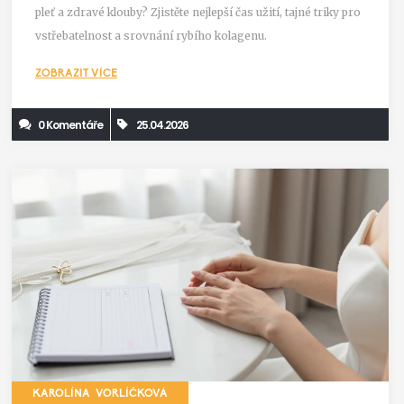
pleť a zdravé klouby? Zjistěte nejlepší čas užití, tajné triky pro
vstřebatelnost a srovnání rybího kolagenu.
ZOBRAZIT VÍCE
0 Komentáře
25.04.2026
KAROLÍNA VORLÍČKOVÁ