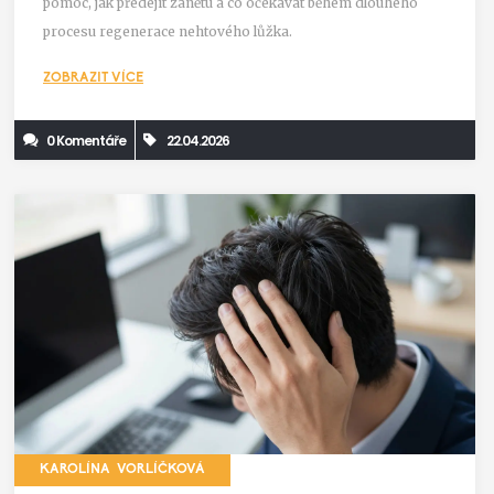
pomoc, jak předejít zánětu a co očekávat během dlouhého
procesu regenerace nehtového lůžka.
ZOBRAZIT VÍCE
0 Komentáře
22.04.2026
KAROLÍNA VORLÍČKOVÁ