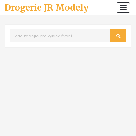
Drogerie JR Modely
Zobr
navi