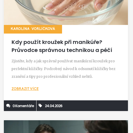
KAROLÍNA VORLÍČKOVÁ
Kdy použít kroužek při manikúře?
Průvodce správnou technikou a péčí
Zjistěte, kdy a jak správně používat manikúrní kroužek pro
perfektní kůžičky. Podrobný návod k odsunutí kůžičky bez
zranění a tipy pro profesionální vzhled nehtů.
ZOBRAZIT VÍCE
0 Komentáře
24.04.2026