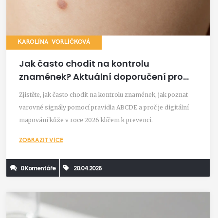
KAROLÍNA VORLÍČKOVÁ
Jak často chodit na kontrolu
znamének? Aktuální doporučení pro
rok 2026
Zjistěte, jak často chodit na kontrolu znamének, jak poznat
varovné signály pomocí pravidla ABCDE a proč je digitální
mapování kůže v roce 2026 klíčem k prevenci.
ZOBRAZIT VÍCE
0 Komentáře
20.04.2026