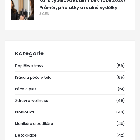
Kolik vydělává kadeřnice v roce 2026?
Průměr, příplatky a reálné výdělky
3 ČEN
Kategorie
Doplňky stravy
(59)
Krása a péče o tělo
(55)
Péče o pleť
(51)
Zdraví a wellness
(49)
Probiotika
(49)
Manikúra a pedikúra
(48)
Detoxikace
(42)