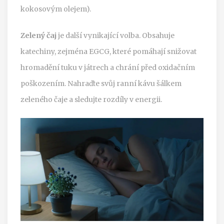
kokosovým olejem).
Zelený čaj
je další vynikající volba. Obsahuje
katechiny, zejména EGCG, které pomáhají snižovat
hromadění tuku v játrech a chrání před oxidačním
poškozením. Nahraďte svůj ranní kávu šálkem
zeleného čaje a sledujte rozdíly v energii.