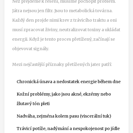
Než přejdeme k řešení, musíme pochopit problém.
Játra nejsou jen filtr. Jsou to metabolická továrna.
Každý den projde nimi krev z trávicího traktu a oni
musí zpracovat živiny, neutralizovat toxiny a ukládat
energii. Když je tento proces přetížený, začínají se
objevovat signály.
Mezi nejčastější příznaky přetížených jater patří:
Chronická únava a nedostatek energie během dne
Kožní problémy, jako jsou akné, ekzémy nebo
žlutavý tón pleti
Nadváha, zejména kolem pasu (viscerální tuk)
Trávicí potíže, nadýmání a nespokojenost po jídle