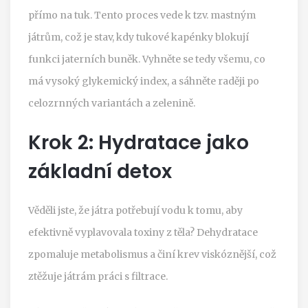
přímo na tuk. Tento proces vede k tzv. mastným
játrům, což je stav, kdy tukové kapénky blokují
funkci jaterních buněk. Vyhněte se tedy všemu, co
má vysoký glykemický index, a sáhněte raději po
celozrnných variantách a zelenině.
Krok 2: Hydratace jako
základní detox
Věděli jste, že játra potřebují vodu k tomu, aby
efektivně vyplavovala toxiny z těla? Dehydratace
zpomaluje metabolismus a činí krev viskóznější, což
ztěžuje játrám práci s filtrace.