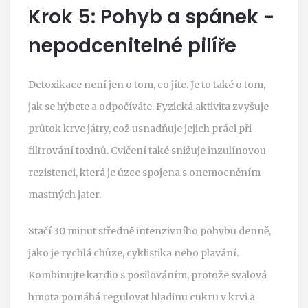
Krok 5: Pohyb a spánek -
nepodcenitelné pilíře
Detoxikace není jen o tom, co jíte. Je to také o tom,
jak se hýbete a odpočíváte. Fyzická aktivita zvyšuje
průtok krve játry, což usnadňuje jejich práci při
filtrování toxinů. Cvičení také snižuje inzulínovou
rezistenci, která je úzce spojena s onemocněním
mastných jater.
Stačí 30 minut středně intenzivního pohybu denně,
jako je rychlá chůze, cyklistika nebo plavání.
Kombinujte kardio s posilováním, protože svalová
hmota pomáhá regulovat hladinu cukru v krvi a