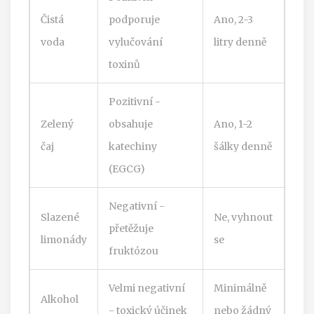
Čistá
podporuje
Ano, 2-3
voda
vylučování
litry denně
toxinů
Pozitivní -
Zelený
obsahuje
Ano, 1-2
čaj
katechiny
šálky denně
(EGCG)
Negativní -
Slazené
Ne, vyhnout
přetěžuje
limonády
se
fruktózou
Velmi negativní
Minimálně
Alkohol
- toxický účinek
nebo žádný