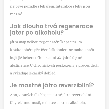
nejprve poraďte s lékařem. Interakce s léky jsou
možné.
Jak dlouho trvá regenerace
jater po alkoholu?
Játra mají velkou regenerační kapacitu. Po
krátkodobém přetížení alkoholem se mohou začít
hojit již během několika dní až týdnů úplné
abstinence. U chronických poškození je proces delší
a vyžaduje lékařský dohled.
Je mastné játro reverzibilní?
Ano, v raných fázích je mastné játro reverzibilní.
Úbytek hmotnosti, redukce cukru a alkoholu,