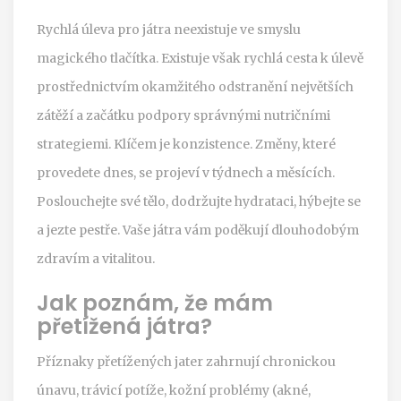
Rychlá úleva pro játra neexistuje ve smyslu
magického tlačítka. Existuje však rychlá cesta k úlevě
prostřednictvím okamžitého odstranění největších
zátěží a začátku podpory správnými nutričními
strategiemi. Klíčem je konzistence. Změny, které
provedete dnes, se projeví v týdnech a měsících.
Poslouchejte své tělo, dodržujte hydrataci, hýbejte se
a jezte pestře. Vaše játra vám poděkují dlouhodobým
zdravím a vitalitou.
Jak poznám, že mám
přetížená játra?
Příznaky přetížených jater zahrnují chronickou
únavu, trávicí potíže, kožní problémy (akné,