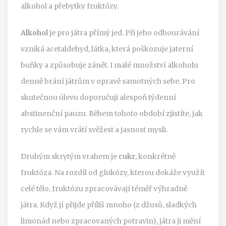
alkohol a přebytky fruktózy.
Alkohol
je pro játra přímý jed. Při jeho odbourávání
vzniká acetaldehyd, látka, která poškozuje jaterní
buňky a způsobuje zánět. I malé množství alkoholu
denně brání játrům v opravě samotných sebe. Pro
skutečnou úlevu doporučuji alespoň týdenní
abstinenční pauzu. Během tohoto období zjistíte, jak
rychle se vám vrátí svěžest a jasnost mysli.
Druhým skrytým vrahem je
cukr
, konkrétně
fruktóza. Na rozdíl od glukózy, kterou dokáže využít
celé tělo, fruktózu zpracovávají téměř výhradně
játra. Když jí přijde příliš mnoho (z džusů, sladkých
limonád nebo zpracovaných potravin), játra ji mění