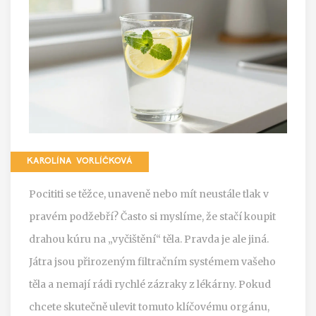
KAROLÍNA VORLÍČKOVÁ
Pocititi se těžce, unaveně nebo mít neustále tlak v
pravém podžebří? Často si myslíme, že stačí koupit
drahou kúru na „vyčištění“ těla. Pravda je ale jiná.
Játra jsou přirozeným filtračním systémem vašeho
těla
a nemají rádi rychlé zázraky z lékárny. Pokud
chcete skutečně ulevit tomuto klíčovému orgánu,