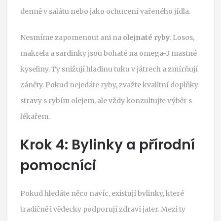
denně v salátu nebo jako ochucení vařeného jídla.
Nesmíme zapomenout ani na
olejnaté ryby
. Losos,
makrela a sardinky jsou bohaté na omega-3 mastné
kyseliny. Ty snižují hladinu tuku v játrech a zmírňují
záněty. Pokud nejedáte ryby, zvažte kvalitní doplňky
stravy s rybím olejem, ale vždy konzultujte výběr s
lékařem.
Krok 4: Bylinky a přírodní
pomocníci
Pokud hledáte něco navíc, existují bylinky, které
tradičně i vědecky podporují zdraví jater. Mezi ty