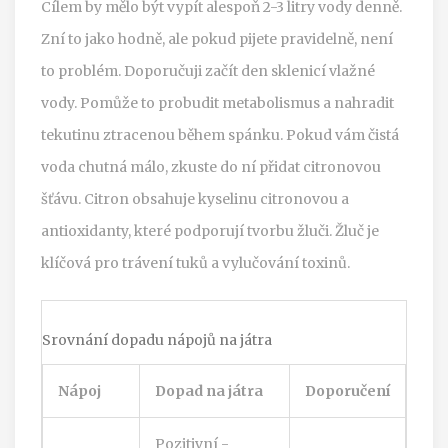
Cílem by mělo být vypít alespoň 2-3 litry vody denně.
Zní to jako hodně, ale pokud pijete pravidelně, není
to problém. Doporučuji začít den sklenicí vlažné
vody. Pomůže to probudit metabolismus a nahradit
tekutinu ztracenou během spánku. Pokud vám čistá
voda chutná málo, zkuste do ní přidat citronovou
šťávu. Citron obsahuje kyselinu citronovou a
antioxidanty, které podporují tvorbu žluči. Žluč je
klíčová pro trávení tuků a vylučování toxinů.
Srovnání dopadu nápojů na játra
Nápoj
Dopad na játra
Doporučení
Pozitivní -