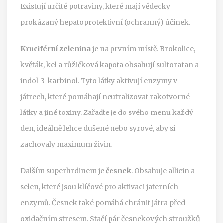
Existují určité potraviny, které mají vědecky
prokázaný hepatoprotektivní (ochranný) účinek.
Kruciférní zelenina
je na prvním místě. Brokolice,
květák, kel a růžičková kapota obsahují sulforafan a
indol-3-karbinol. Tyto látky aktivují enzymy v
játrech, které pomáhají neutralizovat rakotvorné
látky a jiné toxiny. Zařaďte je do svého menu každý
den, ideálně lehce dušené nebo syrové, aby si
zachovaly maximum živin.
Dalším superhrdinem je
česnek
. Obsahuje allicin a
selen, které jsou klíčové pro aktivaci jaterních
enzymů. Česnek také pomáhá chránit játra před
oxidačním stresem. Stačí pár česnekových stroužků