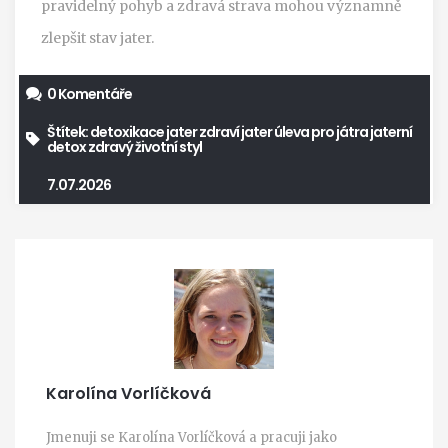
pravidelný pohyb a zdravá strava mohou významně
zlepšit stav jater.
0 Komentáře
Štítek:
detoxikace jater
zdraví jater
úleva pro játra
jaterní
detox
zdravý životní styl
7.07.2026
Karolína Vorlíčková
Jmenuji se Karolína Vorlíčková a pracuji jako