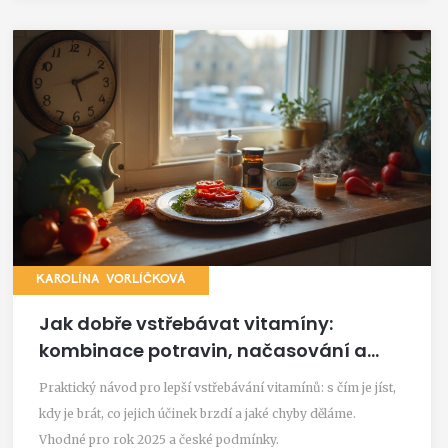
KAROLÍNA VORLÍČKOVÁ
Jak dobře vstřebávat vitamíny:
kombinace potravin, načasování a
časté chyby
Praktický návod pro lepší vstřebávání vitamínů: s čím je jíst,
kdy je brát, co jejich účinek brzdí a jaké chyby děláme.
Vhodné pro rok 2025 a české podmínky.