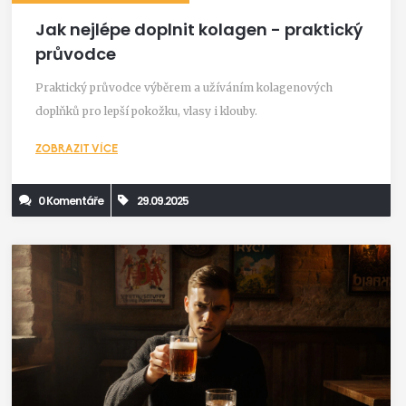
Jak nejlépe doplnit kolagen - praktický
průvodce
Praktický průvodce výběrem a užíváním kolagenových
doplňků pro lepší pokožku, vlasy i klouby.
ZOBRAZIT VÍCE
0 Komentáře
29.09.2025