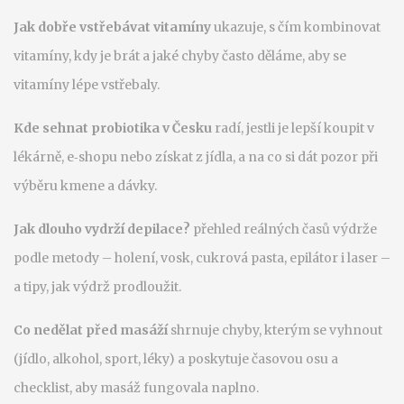
Jak dobře vstřebávat vitamíny
ukazuje, s čím kombinovat
vitamíny, kdy je brát a jaké chyby často děláme, aby se
vitamíny lépe vstřebaly.
Kde sehnat probiotika v Česku
radí, jestli je lepší koupit v
lékárně, e‑shopu nebo získat z jídla, a na co si dát pozor při
výběru kmene a dávky.
Jak dlouho vydrží depilace?
přehled reálných časů výdrže
podle metody – holení, vosk, cukrová pasta, epilátor i laser –
a tipy, jak výdrž prodloužit.
Co nedělat před masáží
shrnuje chyby, kterým se vyhnout
(jídlo, alkohol, sport, léky) a poskytuje časovou osu a
checklist, aby masáž fungovala naplno.