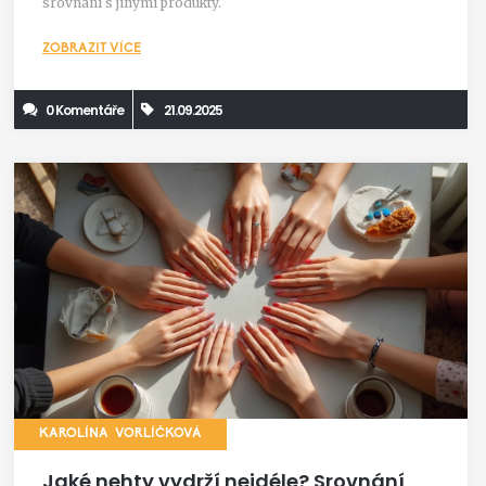
srovnání s jinými produkty.
ZOBRAZIT VÍCE
0 Komentáře
21.09.2025
KAROLÍNA VORLÍČKOVÁ
Jaké nehty vydrží nejdéle? Srovnání