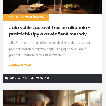
KAROLÍNA VORLÍČKOVÁ
Jak rychle zastavit třes po alkoholu -
praktické tipy a osvědčené metody
Zjistěte, proč se po alkoholu objevuje třes a jak ho zastavit
pomocí hydratace, výživy, doplňků a případně lékařské
pomoci. Praktické rady v krátkém čtení.
ZOBRAZIT VÍCE
0 Komentáře
27.09.2025