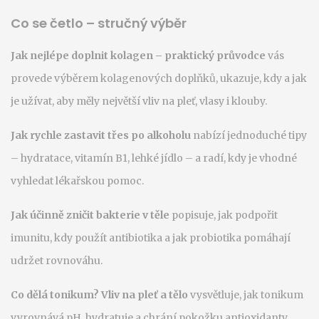
Co se četlo – stručný výběr
Jak nejlépe doplnit kolagen – praktický průvodce
vás
provede výběrem kolagenových doplňků, ukazuje, kdy a jak
je užívat, aby měly největší vliv na pleť, vlasy i klouby.
Jak rychle zastavit třes po alkoholu
nabízí jednoduché tipy
– hydratace, vitamín B1, lehké jídlo – a radí, kdy je vhodné
vyhledat lékařskou pomoc.
Jak účinně zničit bakterie v těle
popisuje, jak podpořit
imunitu, kdy použít antibiotika a jak probiotika pomáhají
udržet rovnováhu.
Co dělá tonikum? Vliv na pleť a tělo
vysvětluje, jak tonikum
vyrovnává pH, hydratuje a chrání pokožku antioxidanty.