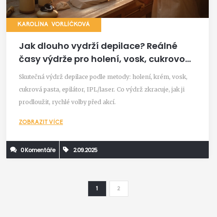
KAROLÍNA VORLÍČKOVÁ
Jak dlouho vydrží depilace? Reálné
časy výdrže pro holení, vosk, cukrovou
pastu, epilátor i laser (2025)
Skutečná výdrž depilace podle metody: holení, krém, vosk,
cukrová pasta, epilátor, IPL/laser. Co výdrž zkracuje, jak ji
prodloužit, rychlé volby před akcí.
ZOBRAZIT VÍCE
0 Komentáře
2.09.2025
1
2