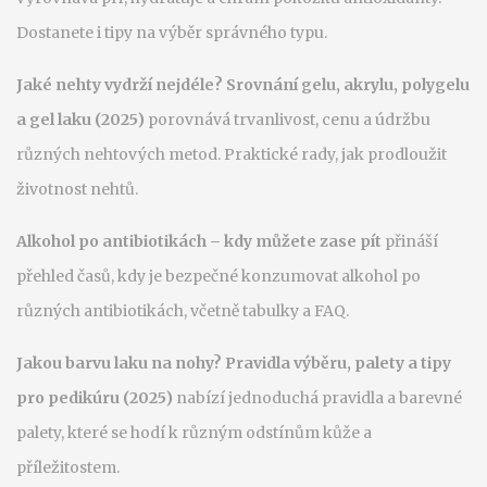
Dostanete i tipy na výběr správného typu.
Jaké nehty vydrží nejdéle? Srovnání gelu, akrylu, polygelu
a gel laku (2025)
porovnává trvanlivost, cenu a údržbu
různých nehtových metod. Praktické rady, jak prodloužit
životnost nehtů.
Alkohol po antibiotikách – kdy můžete zase pít
přináší
přehled časů, kdy je bezpečné konzumovat alkohol po
různých antibiotikách, včetně tabulky a FAQ.
Jakou barvu laku na nohy? Pravidla výběru, palety a tipy
pro pedikúru (2025)
nabízí jednoduchá pravidla a barevné
palety, které se hodí k různým odstínům kůže a
příležitostem.