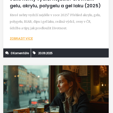
gelu, akrylu, polygelu a gel laku (2025)
Které nehty vydrží nejdéle v roce 2025? Přehled akrylu, gelu,
polygelu, BIAB, dipu i gel laku, reálná výdrž, ceny v ČR,
údržba a tipy, jak prodloužit životnost.
ZOBRAZIT VÍCE
0 Komentáře
20.09.2025