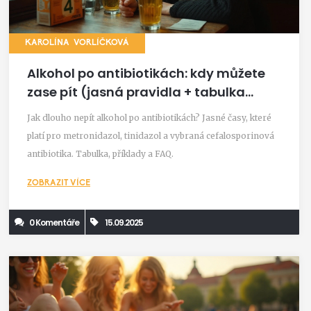
KAROLÍNA VORLÍČKOVÁ
Alkohol po antibiotikách: kdy můžete
zase pít (jasná pravidla + tabulka
2025)
Jak dlouho nepít alkohol po antibiotikách? Jasné časy, které
platí pro metronidazol, tinidazol a vybraná cefalosporinová
antibiotika. Tabulka, příklady a FAQ.
ZOBRAZIT VÍCE
0 Komentáře
15.09.2025