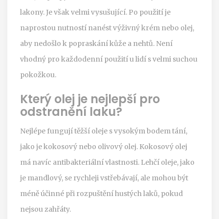
lakony. Je však velmi vysušující. Po použití je
naprostou nutností nanést výživný krém nebo olej,
aby nedošlo k popraskání kůže a nehtů. Není
vhodný pro každodenní použití u lidí s velmi suchou
pokožkou.
Který olej je nejlepší pro
odstranění laku?
Nejlépe fungují těžší oleje s vysokým bodem tání,
jako je kokosový nebo olivový olej. Kokosový olej
má navíc antibakteriální vlastnosti. Lehčí oleje, jako
je mandlový, se rychleji vstřebávají, ale mohou být
méně účinné při rozpuštění hustých laků, pokud
nejsou zahřáty.