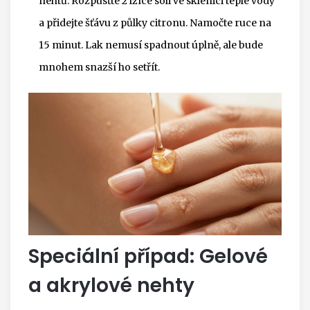
nehtů. Rozpusťte 2 lžíce soli ve sklenici teplé vody
a přidejte šťávu z půlky citronu. Namočte ruce na
15 minut. Lak nemusí spadnout úplně, ale bude
mnohem snazší ho setřít.
Speciální případ: Gelové
a akrylové nehty