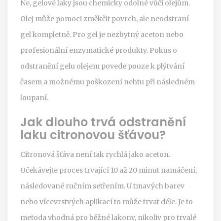
Ne, gelové laky jsou chemicky odolné vůči olejům.
Olej může pomoci změkčit povrch, ale neodstraní
gel kompletně. Pro gel je nezbytný aceton nebo
profesionální enzymatické produkty. Pokus o
odstranění gelu olejem povede pouze k plýtvání
časem a možnému poškození nehtu při následném
loupaní.
Jak dlouho trvá odstranění
laku citronovou šťávou?
Citronová šťáva není tak rychlá jako aceton.
Očekávejte proces trvající 10 až 20 minut namáčení,
následované ručním setřením. U tmavých barev
nebo vícevrstvých aplikací to může trvat déle. Je to
metoda vhodná pro běžné lakony, nikoliv pro trvalé