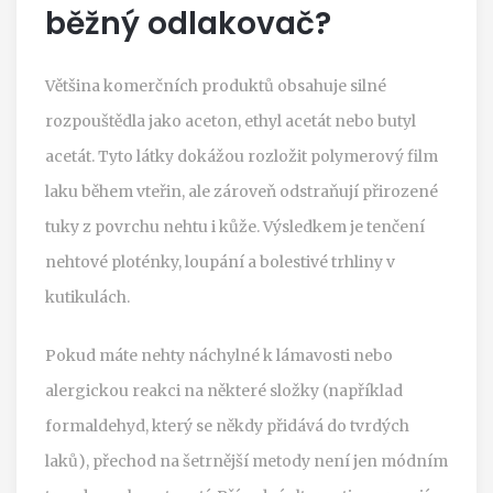
běžný odlakovač?
Většina komerčních produktů obsahuje silné
rozpouštědla jako aceton, ethyl acetát nebo butyl
acetát. Tyto látky dokážou rozložit polymerový film
laku během vteřin, ale zároveň odstraňují přirozené
tuky z povrchu nehtu i kůže. Výsledkem je tenčení
nehtové ploténky, loupání a bolestivé trhliny v
kutikulách.
Pokud máte nehty náchylné k lámavosti nebo
alergickou reakci na některé složky (například
formaldehyd, který se někdy přidává do tvrdých
laků), přechod na šetrnější metody není jen módním