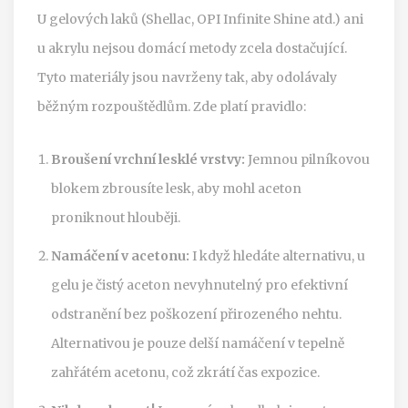
U gelových laků (Shellac, OPI Infinite Shine atd.) ani
u akrylu nejsou domácí metody zcela dostačující.
Tyto materiály jsou navrženy tak, aby odolávaly
běžným rozpouštědlům. Zde platí pravidlo:
Broušení vrchní lesklé vrstvy:
Jemnou pilníkovou
blokem zbrousíte lesk, aby mohl aceton
proniknout hlouběji.
Namáčení v acetonu:
I když hledáte alternativu, u
gelu je čistý aceton nevyhnutelný pro efektivní
odstranění bez poškození přirozeného nehtu.
Alternativou je pouze delší namáčení v tepelně
zahřátém acetonu, což zkrátí čas expozice.