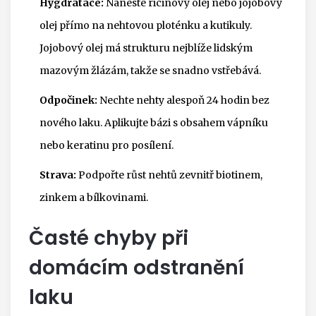
Hygdratace:
Naneste ricinový olej nebo jojobový
olej přímo na nehtovou ploténku a kutikuly.
Jojobový olej má strukturu nejblíže lidským
mazovým žlázám, takže se snadno vstřebává.
Odpočinek:
Nechte nehty alespoň 24 hodin bez
nového laku. Aplikujte bázi s obsahem vápníku
nebo keratinu pro posílení.
Strava:
Podpořte růst nehtů zevnitř biotinem,
zinkem a bílkovinami.
Časté chyby při
domácím odstranění
laku