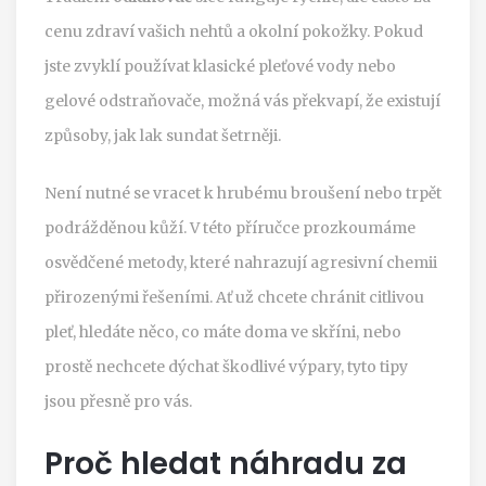
cenu zdraví vašich nehtů a okolní pokožky. Pokud
jste zvyklí používat klasické pleťové vody nebo
gelové odstraňovače, možná vás překvapí, že existují
způsoby, jak lak sundat šetrněji.
Není nutné se vracet k hrubému broušení nebo trpět
podrážděnou kůží. V této příručce prozkoumáme
osvědčené metody, které nahrazují agresivní chemii
přirozenými řešeními. Ať už chcete chránit citlivou
pleť, hledáte něco, co máte doma ve skříni, nebo
prostě nechcete dýchat škodlivé výpary, tyto tipy
jsou přesně pro vás.
Proč hledat náhradu za