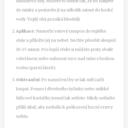
mandlový olej. Můžete to udělat tak, že ho nalijete
do misky a postavíte ji na několik minut do horké
vody. Teplý olej proniká hlouběji.
Aplikace:
Namočte vatový tampon do teplého
oleje a přiložte jej na nehet. Nechte působit alespoň
10-15 minut. Pro lepší efekt si můžete prsty obalit
celofánem nebo nahnout ruce nad míse s horkou
vodou (parní lázeň).
Odstranění:
Po namočení by se lak měl začít
loupat. Pomocí dřevěného tyčinky nebo měkké
štětcové kartáčky jemně lak setřete. Nikdy netlačte
příliš silně, aby nedošlo k poškození horní vrstvy
nehtu.