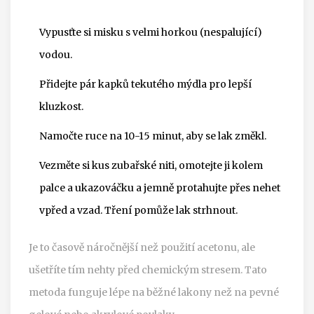
Vypusťte si misku s velmi horkou (nespalující)
vodou.
Přidejte pár kapků tekutého mýdla pro lepší
kluzkost.
Namočte ruce na 10-15 minut, aby se lak změkl.
Vezměte si kus zubařské niti, omotejte ji kolem
palce a ukazováčku a jemně protahujte přes nehet
vpřed a vzad. Tření pomůže lak strhnout.
Je to časově náročnější než použití acetonu, ale
ušetříte tím nehty před chemickým stresem. Tato
metoda funguje lépe na běžné lakony než na pevné