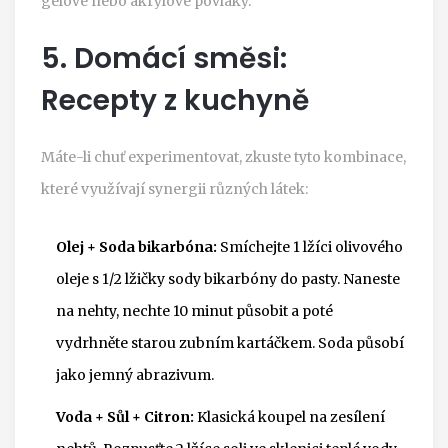
gelové nebo akrylové povlaky.
5. Domácí směsi:
Recepty z kuchyně
Máte-li chuť experimentovat, zkuste tyto kombinace,
které využívají synergii různých látek:
Olej + Soda bikarbóna:
Smíchejte 1 lžíci olivového
oleje s 1/2 lžičky sody bikarbóny do pasty. Naneste
na nehty, nechte 10 minut působit a poté
vydrhněte starou zubním kartáčkem. Soda působí
jako jemný abrazivum.
Voda + Sůl + Citron:
Klasická koupel na zesílení