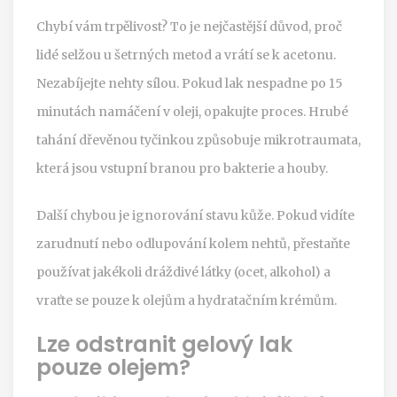
Chybí vám trpělivost? To je nejčastější důvod, proč
lidé selžou u šetrných metod a vrátí se k acetonu.
Nezabíjejte nehty sílou. Pokud lak nespadne po 15
minutách namáčení v oleji, opakujte proces. Hrubé
tahání dřevěnou tyčinkou způsobuje mikrotraumata,
která jsou vstupní branou pro bakterie a houby.
Další chybou je ignorování stavu kůže. Pokud vidíte
zarudnutí nebo odlupování kolem nehtů, přestaňte
používat jakékoli dráždivé látky (ocet, alkohol) a
vraťte se pouze k olejům a hydratačním krémům.
Lze odstranit gelový lak
pouze olejem?