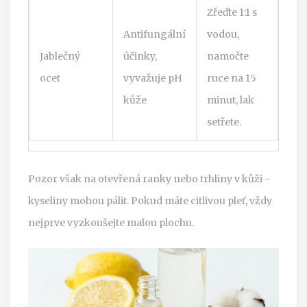
Zřeďte 1:1 s
Antifungální
vodou,
Jablečný
účinky,
namočte
ocet
vyvažuje pH
ruce na 15
kůže
minut, lak
setřete.
Pozor však na otevřená ranky nebo trhliny v kůži -
kyseliny mohou pálit. Pokud máte citlivou pleť, vždy
nejprve vyzkoušejte malou plochu.