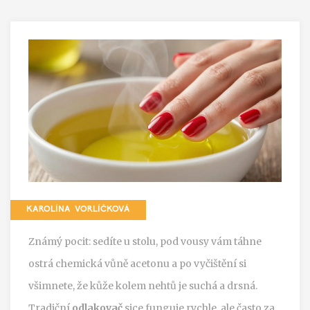
KAROLÍNA VORLÍČKOVÁ
Známý pocit: sedíte u stolu, pod vousy vám táhne
ostrá chemická vůně acetonu a po vyčištění si
všimnete, že kůže kolem nehtů je suchá a drsná.
Tradiční
odlakovač
sice funguje rychle, ale často za