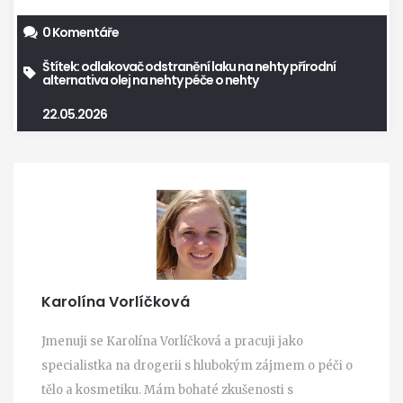
0 Komentáře
Štítek:
odlakovač
odstranění laku na nehty
přírodní
alternativa
olej na nehty
péče o nehty
22.05.2026
Karolína Vorlíčková
Jmenuji se Karolína Vorlíčková a pracuji jako
specialistka na drogerii s hlubokým zájmem o péči o
tělo a kosmetiku. Mám bohaté zkušenosti s