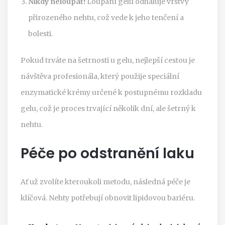
Nikdy neloupat!
Loupaní gelu odhaluje vrstvy
přirozeného nehtu, což vede k jeho tenčení a
bolesti.
Pokud trváte na šetrnosti u gelu, nejlepší cestou je
návštěva profesionála, který použije speciální
enzymatické krémy určené k postupnému rozkladu
gelu, což je proces trvající několik dní, ale šetrný k
nehtu.
Péče po odstranění laku
Ať už zvolíte kteroukoli metodu, následná péče je
klíčová. Nehty potřebují obnovit lipidovou bariéru.