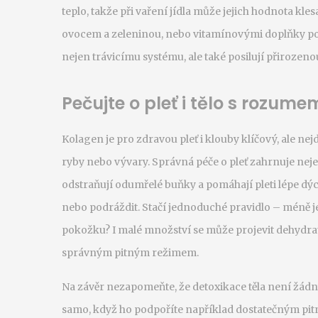
teplo, takže při vaření jídla může jejich hodnota kle
ovocem a zeleninou, nebo vitamínovými doplňky po
nejen trávicímu systému, ale také posilují přiroze
Pečujte o pleť i tělo s rozume
Kolagen je pro zdravou pleť i klouby klíčový, ale nej
ryby nebo vývary. Správná péče o pleť zahrnuje nejen
odstraňují odumřelé buňky a pomáhají pleti lépe dýc
nebo podráždit. Stačí jednoduché pravidlo – méně je č
pokožku? I malé množství se může projevit dehydra
správným pitným režimem.
Na závěr nezapomeňte, že detoxikace těla není žádný 
samo, když ho podpoříte například dostatečným pit