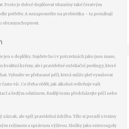
sat. Proto je dobré doplňovat vitamíny také čerstvým
dle potřeby. A nezapomeňte na probiotika – ta pomáhají
nou obranyschopnost.
m
de jen o doplňky. Najdete ho i v potravinách jako jsou maso,
 kvalitní krémy, ale i pravidelné exfoliační peelingy, které
hat. Vyhněte se přehnané péči, která může pleť vysušovat
asto víc. Co třeba vědět, jak alkohol ovlivňuje vaši
tací a šedým odstínem. Raději tomu předcházejte péčí nebo
zázrak, ale spíš pravidelná údržba. Tělo si poradí s toxiny
ným režimem a správnou výživou. Složky jako enterosgely