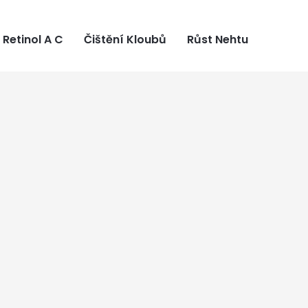
Retinol A C
Čištění Kloubů
Růst Nehtu