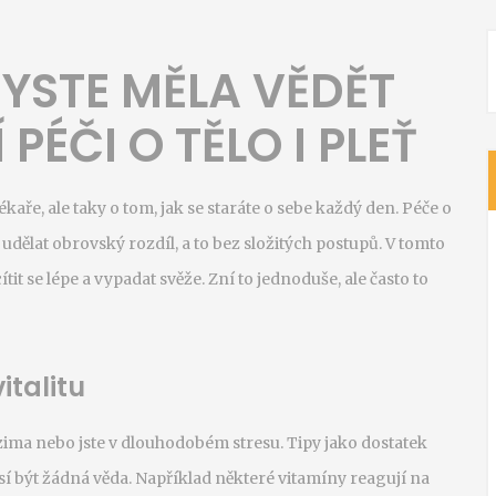
BYSTE MĚLA VĚDĚT
ÉČI O TĚLO I PLEŤ
aře, ale taky o tom, jak se staráte o sebe každý den. Péče o
dělat obrovský rozdíl, a to bez složitých postupů. V tomto
t se lépe a vypadat svěže. Zní to jednoduše, ale často to
italitu
 zima nebo jste v dlouhodobém stresu. Tipy jako dostatek
í být žádná věda. Například některé vitamíny reagují na