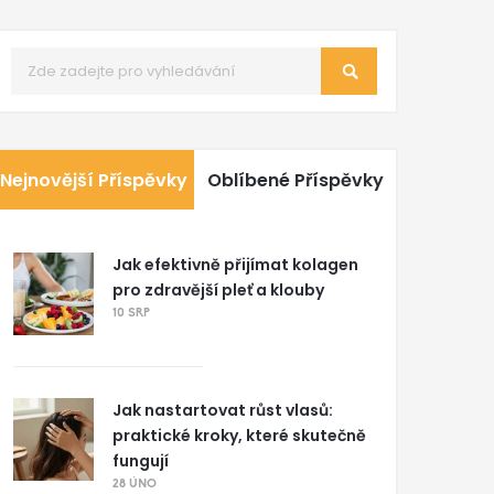
Nejnovější Příspěvky
Oblíbené Příspěvky
Jak efektivně přijímat kolagen
pro zdravější pleť a klouby
10 SRP
Jak nastartovat růst vlasů:
praktické kroky, které skutečně
fungují
28 ÚNO