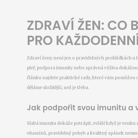
ZDRAVÍ ŽEN: CO 
PRO KAŽDODENNÍ P
Zdraví ženy není jen o pravidelných prohlídkách u lék
pleť, podpora imunity nebo správná výživa dokážou u
článku najdete praktické rady, které vám pomůžou cíti
děláme složitější, než je třeba.
Jak podpořit svou imunitu a v
Slabá imunita dokáže potrápit, zvlášť když je venku
vitamínů, pravidelný pohyb a kvalitný spánek nemus