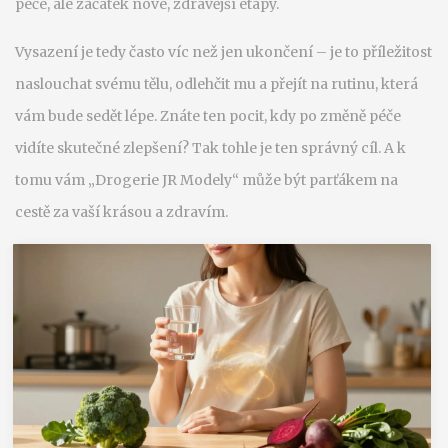
péče, ale začátek nové, zdravější etapy.
Vysazení je tedy často víc než jen ukončení – je to příležitost
naslouchat svému tělu, odlehčit mu a přejít na rutinu, která
vám bude sedět lépe. Znáte ten pocit, kdy po změně péče
vidíte skutečné zlepšení? Tak tohle je ten správný cíl. A k
tomu vám „Drogerie JR Modely“ může být parťákem na
cestě za vaší krásou a zdravím.