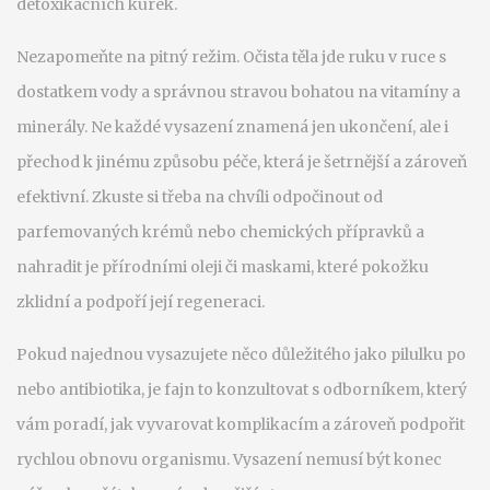
detoxikačních kúrek.
Nezapomeňte na pitný režim. Očista těla jde ruku v ruce s
dostatkem vody a správnou stravou bohatou na vitamíny a
minerály. Ne každé vysazení znamená jen ukončení, ale i
přechod k jinému způsobu péče, která je šetrnější a zároveň
efektivní. Zkuste si třeba na chvíli odpočinout od
parfemovaných krémů nebo chemických přípravků a
nahradit je přírodními oleji či maskami, které pokožku
zklidní a podpoří její regeneraci.
Pokud najednou vysazujete něco důležitého jako pilulku po
nebo antibiotika, je fajn to konzultovat s odborníkem, který
vám poradí, jak vyvarovat komplikacím a zároveň podpořit
rychlou obnovu organismu. Vysazení nemusí být konec