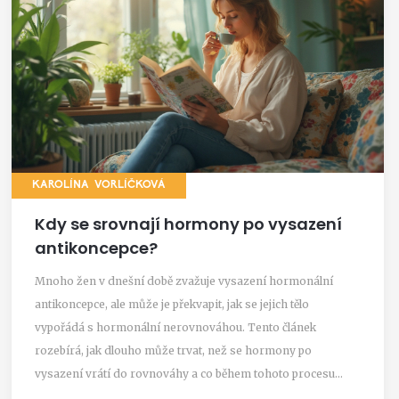
KAROLÍNA VORLÍČKOVÁ
Kdy se srovnají hormony po vysazení
antikoncepce?
Mnoho žen v dnešní době zvažuje vysazení hormonální
antikoncepce, ale může je překvapit, jak se jejich tělo
vypořádá s hormonální nerovnováhou. Tento článek
rozebírá, jak dlouho může trvat, než se hormony po
vysazení vrátí do rovnováhy a co během tohoto procesu
očekávat. Zahrneme praktické tipy a cenné rady, jak