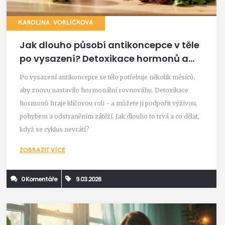
KAROLÍNA VORLÍČKOVÁ
Jak dlouho působí antikoncepce v těle
po vysazení? Detoxikace hormonů a
obnova cyklu
Po vysazení antikoncepce se tělo potřebuje několik měsíců,
aby znovu nastavilo hormonální rovnováhu. Detoxikace
hormonů hraje klíčovou roli - a můžete ji podpořit výživou,
pohybem a odstraněním zátěží. Jak dlouho to trvá a co dělat,
když se cyklus nevrátí?
ZOBRAZIT VÍCE
0 Komentáře
9.03.2026