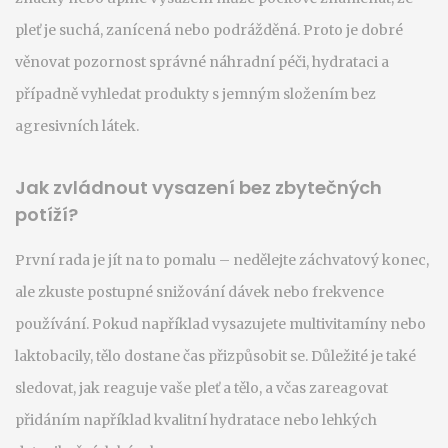
pleť je suchá, zanícená nebo podrážděná. Proto je dobré
věnovat pozornost správné náhradní péči, hydrataci a
případně vyhledat produkty s jemným složením bez
agresivních látek.
Jak zvládnout vysazení bez zbytečných
potíží?
První rada je jít na to pomalu – nedělejte záchvatový konec,
ale zkuste postupné snižování dávek nebo frekvence
používání. Pokud například vysazujete multivitamíny nebo
laktobacily, tělo dostane čas přizpůsobit se. Důležité je také
sledovat, jak reaguje vaše pleť a tělo, a včas zareagovat
přidáním například kvalitní hydratace nebo lehkých