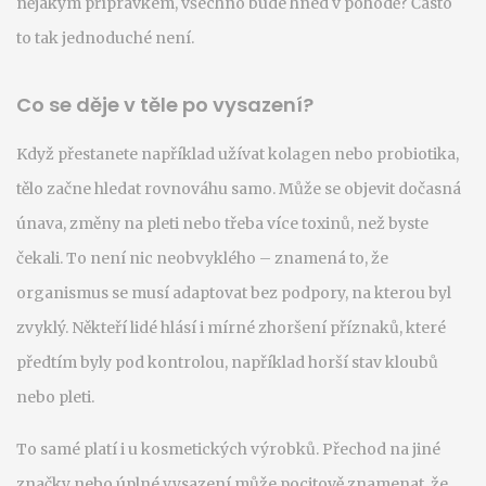
nějakým přípravkem, všechno bude hned v pohodě? Často
to tak jednoduché není.
Co se děje v těle po vysazení?
Když přestanete například užívat kolagen nebo probiotika,
tělo začne hledat rovnováhu samo. Může se objevit dočasná
únava, změny na pleti nebo třeba více toxinů, než byste
čekali. To není nic neobvyklého – znamená to, že
organismus se musí adaptovat bez podpory, na kterou byl
zvyklý. Někteří lidé hlásí i mírné zhoršení příznaků, které
předtím byly pod kontrolou, například horší stav kloubů
nebo pleti.
To samé platí i u kosmetických výrobků. Přechod na jiné
značky nebo úplné vysazení může pocitově znamenat, že