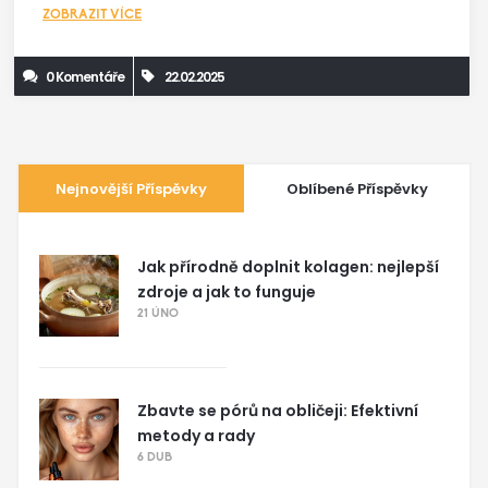
ZOBRAZIT VÍCE
podporovat tělo při přirozené detoxikaci hormonálních
zbytků. Pomůžeme pochopit, co se může dít uvnitř těla a jak
0 Komentáře
22.02.2025
správně ovlivnit přechod k přirozenějšímu stavu.
Nejnovější Příspěvky
Oblíbené Příspěvky
Jak přírodně doplnit kolagen: nejlepší
zdroje a jak to funguje
21 ÚNO
Zbavte se pórů na obličeji: Efektivní
metody a rady
6 DUB