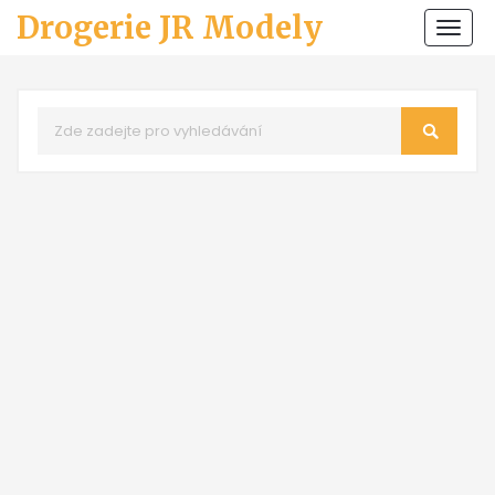
Drogerie JR Modely
Zobr
navi