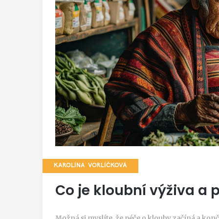
KAROLÍNA VORLÍČKOVÁ
Co je kloubní výživa a p
Možná si myslíte, že péče o klouby začíná a končí