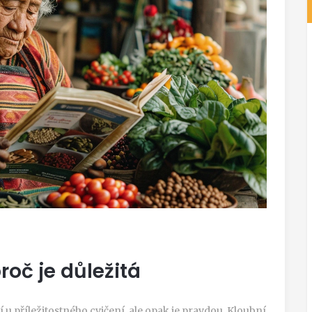
roč je důležitá
 u příležitostného cvičení, ale opak je pravdou. Kloubní