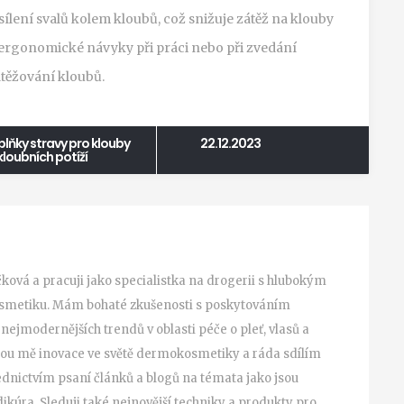
ílení svalů kolem kloubů, což snižuje zátěž na klouby
 ergonomické návyky při práci nebo při zvedání
atěžování kloubů.
lňky stravy pro klouby
22.12.2023
loubních potíží
čková a pracuji jako specialistka na drogerii s hlubokým
kosmetiku. Mám bohaté zkušenosti s poskytováním
 nejmodernějších trendů v oblasti péče o pleť, vlasů a
nou mě inovace ve světě dermokosmetiky a ráda sdílím
řednictvím psaní článků a blogů na témata jako jsou
ikúra. Sleduji také nejnovější techniky a produkty pro