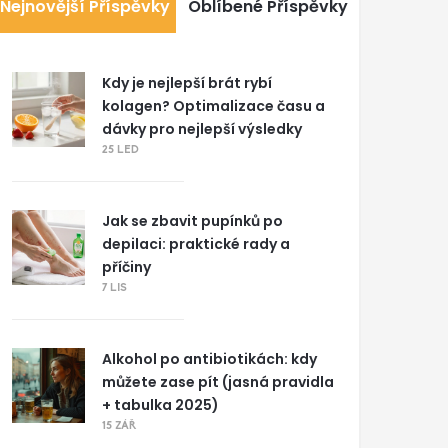
Nejnovější Příspěvky
Oblíbené Příspěvky
Kdy je nejlepší brát rybí
kolagen? Optimalizace času a
dávky pro nejlepší výsledky
25 LED
Jak se zbavit pupínků po
depilaci: praktické rady a
příčiny
7 LIS
Alkohol po antibiotikách: kdy
můžete zase pít (jasná pravidla
+ tabulka 2025)
15 ZÁŘ