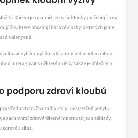
doplněk kloubní výživy
žitý. Klíčem je rozumět, co vaše klouby potřebují, a na
 doplňky, které obsahují klíčové složky, o kterých jsme
ísad a alergenů.
a konzultovat výběr doplňku s lékařem nebo odborníkem
ohou interagovat s některými léky, takže je důležité o
ro podporu zdraví kloubů
prostřednictvím životního stylu. Dostatečný pohyb,
, a zachování zdravé tělesné hmotnosti jsou základy,
zdravé a silné.