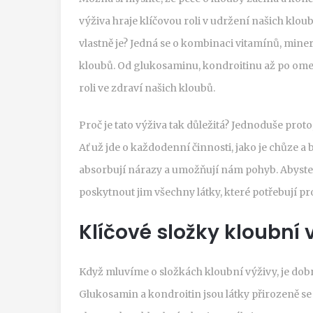
výživa hraje klíčovou roli v udržení našich klou
vlastně je? Jedná se o kombinaci vitamínů, minerá
kloubů. Od glukosaminu, kondroitinu až po ome
roli ve zdraví našich kloubů.
Proč je tato výživa tak důležitá? Jednoduše pro
Ať už jde o každodenní činnosti, jako je chůze a b
absorbují nárazy a umožňují nám pohyb. Abyste s
poskytnout jim všechny látky, které potřebují p
Klíčové složky kloubní 
Když mluvíme o složkách kloubní výživy, je dobr
Glukosamin a kondroitin jsou látky přirozeně se 