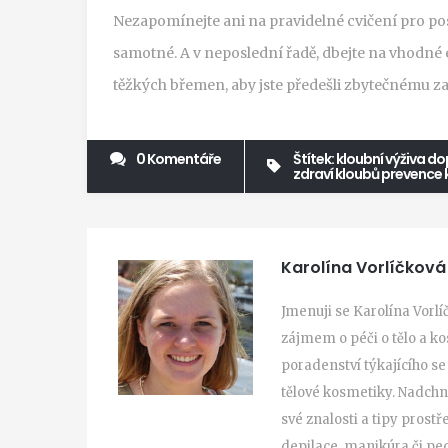
Nezapomínejte ani na pravidelné cvičení pro pos
samotné. A v neposlední řadě, dbejte na vhodné
těžkých břemen, aby jste předešli zbytečnému z
0 Komentáře
Štítek:
kloubní výživa
dop
zdraví kloubů
prevence k
Karolína Vorlíčková
Jmenuji se Karolína Vorlí
zájmem o péči o tělo a 
poradenství týkajícího se
tělové kosmetiky. Nadch
své znalosti a tipy prost
depilace, manikúra či ped