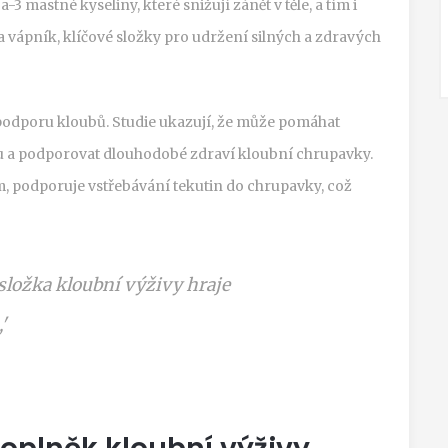
3 mastné kyseliny, které snižují zánět v těle, a tím i
 vápník, klíčové složky pro udržení silných a zdravých
odporu kloubů. Studie ukazují, že může pomáhat
itu a podporovat dlouhodobé zdraví kloubní chrupavky.
, podporuje vstřebávání tekutin do chrupavky, což
ložka kloubní výživy hraje
'