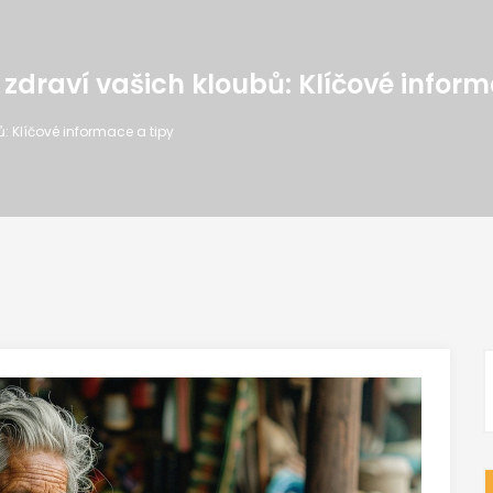
zdraví vašich kloubů: Klíčové inform
: Klíčové informace a tipy