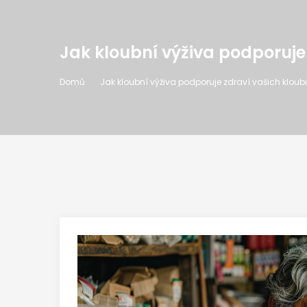
Jak kloubní výživa podporuje 
Domů
Jak kloubní výživa podporuje zdraví vašich kloubů