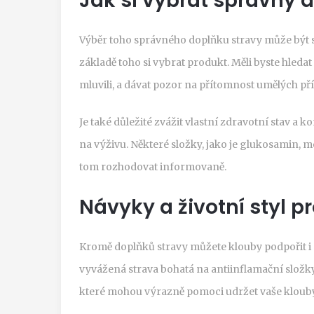
Jak si vybrat správný 
Výběr toho správného doplňku stravy může být slo
základě toho si vybrat produkt. Měli byste hledat
mluvili, a dávat pozor na přítomnost umělých př
Je také důležité zvážit vlastní zdravotní stav 
na výživu. Některé složky, jako je glukosamin, m
tom rozhodovat informovaně.
Návyky a životní styl p
Kromě doplňků stravy můžete klouby podpořit i 
vyvážená strava bohatá na antiinflamační složky
které mohou výrazně pomoci udržet vaše klouby 