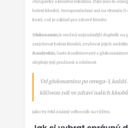
chrupavky a kloubní tekutinu. Dále jsou tu omega-
bolest kloubů. Nezapomínáme ani na vitamín D a
kostí, což je základ pro zdravé klouby.
Glukosamin
je možná nejznámější doplněk na p
zmírňovat bolest kloubů, zvyšovat jejich mobil
Kondroitin
, často kombinovaný s glukosaminem
zlepšuje její pružnost a odolnost.
'Od glukosaminu po omega-3, každá s
klíčovou roli ve zdraví našich kloubů,
jako by řekl známý odborník na výživu.