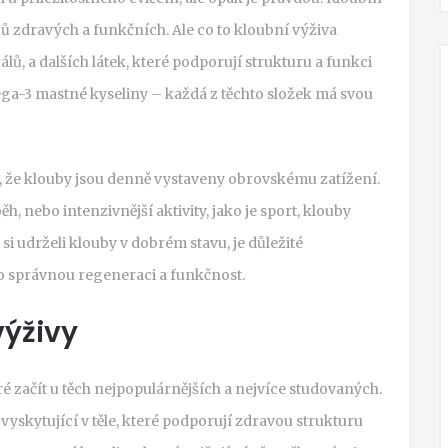
bů zdravých a funkčních. Ale co to kloubní výživa
lů, a dalších látek, které podporují strukturu a funkci
ga-3 mastné kyseliny – každá z těchto složek má svou
to, že klouby jsou denně vystaveny obrovskému zatížení.
ěh, nebo intenzivnější aktivity, jako je sport, klouby
i udrželi klouby v dobrém stavu, je důležité
ro správnou regeneraci a funkčnost.
výživy
é začít u těch nejpopulárnějších a nejvíce studovaných.
vyskytující v těle, které podporují zdravou strukturu