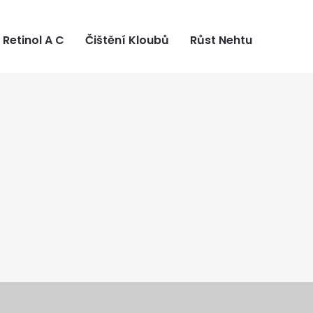
Retinol A C
Čištění Kloubů
Růst Nehtu