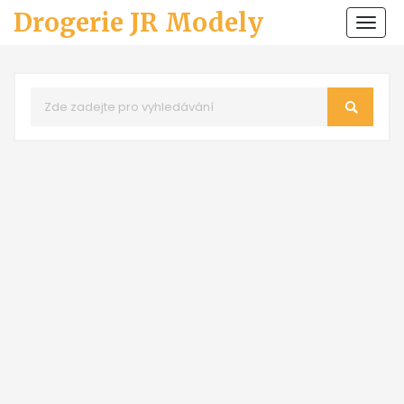
Drogerie JR Modely
Zobr
navi