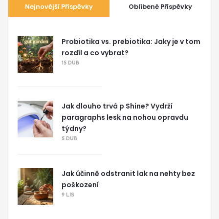
Nejnovější Příspěvky
Oblíbené Příspěvky
Probiotika vs. prebiotika: Jaky je v tom
rozdíl a co vybrat?
15 DUB
Jak dlouho trvá p Shine? Vydrží
paragraphs lesk na nohou opravdu
týdny?
5 DUB
Jak účinně odstranit lak na nehty bez
poškození
9 LIS