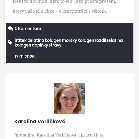
Není to hormon, není to lék. Je to prostě protein,
který vaše tělo chce - a který ztrácí s věkem.
0 Komentáře
Štítek:
želatina
kolagen
mořský kolagen
rozdíl želatina
kolagen
doplňky stravy
17.01.2026
Karolína Vorlíčková
Jmenuji se Karolína Vorlíčková a pracuji jako