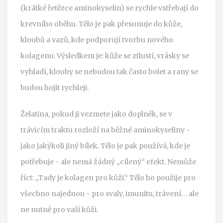
(krátké řetězce aminokyselin) se rychle vstřebají do
krevního oběhu. Tělo je pak přesunuje do kůže,
kloubů a vazů, kde podporují tvorbu nového
kolagenu. Výsledkem je: kůže se ztlustí, vrásky se
vyhladí, klouby se nebudou tak často bolet a rany se
budou hojit rychleji.
Želatina, pokud ji vezmete jako doplněk, se v
trávicím traktu rozloží na běžné aminokyseliny -
jako jakýkoli jiný bílek. Tělo je pak používá, kde je
potřebuje - ale nemá žádný „cílený“ efekt. Nemůže
říct: „Tady je kolagen pro kůži.“ Tělo ho použije pro
všechno najednou - pro svaly, imunitu, trávení… ale
ne nutně pro vaši kůži.