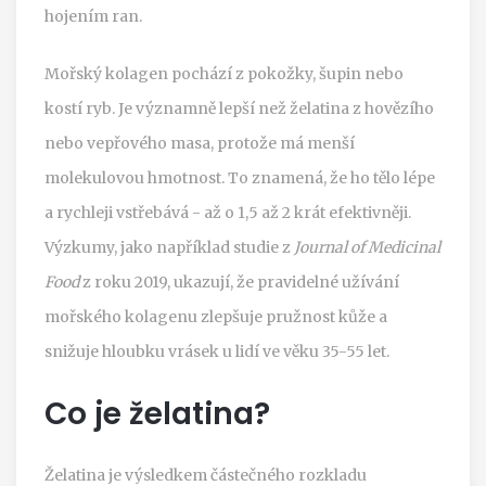
hojením ran.
Mořský kolagen pochází z pokožky, šupin nebo
kostí ryb. Je významně lepší než želatina z hovězího
nebo vepřového masa, protože má menší
molekulovou hmotnost. To znamená, že ho tělo lépe
a rychleji vstřebává - až o 1,5 až 2 krát efektivněji.
Výzkumy, jako například studie z
Journal of Medicinal
Food
z roku 2019, ukazují, že pravidelné užívání
mořského kolagenu zlepšuje pružnost kůže a
snižuje hloubku vrásek u lidí ve věku 35-55 let.
Co je želatina?
Želatina je výsledkem částečného rozkladu