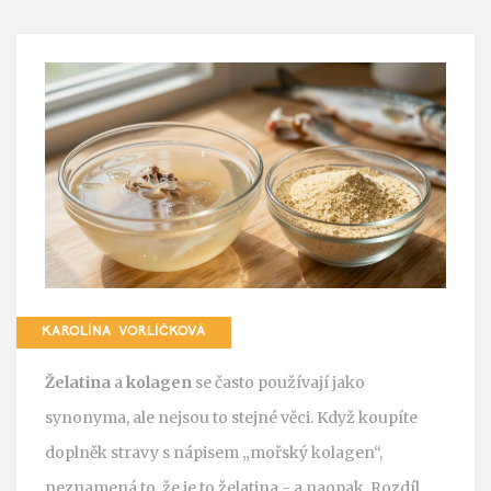
KAROLÍNA VORLÍČKOVÁ
Želatina
a
kolagen
se často používají jako
synonyma, ale nejsou to stejné věci. Když koupíte
doplněk stravy s nápisem „mořský kolagen“,
neznamená to, že je to želatina - a naopak. Rozdíl