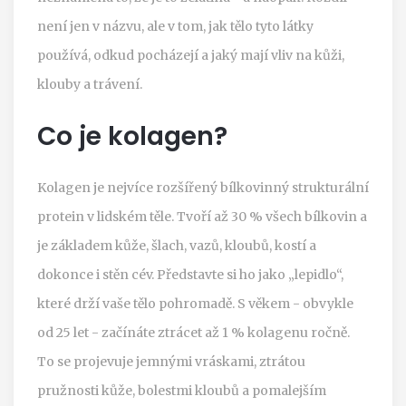
není jen v názvu, ale v tom, jak tělo tyto látky
používá, odkud pocházejí a jaký mají vliv na kůži,
klouby a trávení.
Co je kolagen?
Kolagen je nejvíce rozšířený bílkovinný strukturální
protein v lidském těle. Tvoří až 30 % všech bílkovin a
je základem kůže, šlach, vazů, kloubů, kostí a
dokonce i stěn cév. Představte si ho jako „lepidlo“,
které drží vaše tělo pohromadě. S věkem - obvykle
od 25 let - začínáte ztrácet až 1 % kolagenu ročně.
To se projevuje jemnými vráskami, ztrátou
pružnosti kůže, bolestmi kloubů a pomalejším