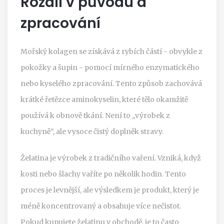
Rozdíl v původu a
zpracování
Mořský kolagen se získává z rybích částí - obvykle z
pokožky a šupin - pomocí mírného enzymatického
nebo kyselého zpracování. Tento způsob zachovává
krátké řetězce aminokyselin, které tělo okamžitě
používá k obnově tkání. Není to „výrobek z
kuchyně“, ale vysoce čistý doplněk stravy.
Želatina je výrobek z tradičního vaření. Vzniká, když
kosti nebo šlachy vaříte po několik hodin. Tento
proces je levnější, ale výsledkem je produkt, který je
méně koncentrovaný a obsahuje více nečistot.
Pokud kupujete želatinu v obchodě, je to často