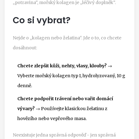
„potravina“, mořský kolagen je „léčivý doplněk“.
Co si vybrat?
Nejde o „kolagen nebo želatina“. Jde o to, co chcete
dosáhnout:
Chcete zlepšit kůži, nehty, vlasy, klouby?
→
Vyberte mořský kolagen typ I, hydrolyzovaný, 10 g
denně.
Chcete podpořit trávení nebo vařit domácí
vývary?
→ Používejte klasickou želatinu z
hovězího nebo vepřového masa.
Neexistuje jedna správná odpověď - jen správná