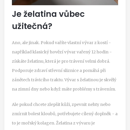
Je želatina vůbec
užitečná?
Ano, ale jinak. Pokud vaříte vlastní vývar z kostí -
například klasický hovězí vývar vařený 12 hodin -
získáte želatinu, která je pro trávení velmi dobrá.
Podporuje zdraví střevní sliznice a pomáhá při
zánětech trávicího traktu. Vývar s želatinou je skvělý
na zimní dny nebo když máte problémy s trávením.
Ale pokud chcete zlepšit kůži, zpevnit nehty nebo
zmírnit bolest kloubů, potřebujete cílený doplněk - a
to je mořský kolagen. Želatina z vývaru je