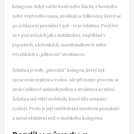
kolagenu. Když vaříte kosti nebo šlachy z hovězího
nebo vepřového masa, uvolňují se bílkoviny, které se
po zchlazení promění v gel - to je želatina. Používá
se v potravinách jako stabilizátor, například v
jogurtech, záclonkách, marshmallowch nebo
výrobkách s „jelitovou“ strukturou.
Želatina je tedy „původní“ kolagen, který byl
zpracován teplem a vodou. Ale při tomto procesu se
ztrácí některé aminokyseliny a struktura se mění.
Želatina má větší molekuly, které tělo nesnáze
rozloží. Proto je její vstřebávání mnohem pomalejší
a méně efektivní než u mořského kolagenu.