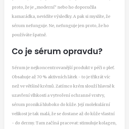
proto, že je „moderní“ nebo ho doporučila
kamarádka, nevidíte výsledky. A pak si myslíte, že
sérum nefunguje. Ne, nefunguje jen proto, že ho
používáte špatně.
Co je sérum opravdu?
Sérum je nejkoncentrovanější produkt v péči o pleť.
Obsahuje až 70 % aktivních látek - to je třikrát víc
než ve většině krémů. Zatímco krém slouží hlavně k
uzavření vlhkosti a vytvoření ochranné vrstvy,
sérum proniká hluboko do kůže. Její molekulární
velikost je tak malá, že se dostane až do kůže vlastní
- do dermy. Tam začíná pracovat: stimuluje kolagen,