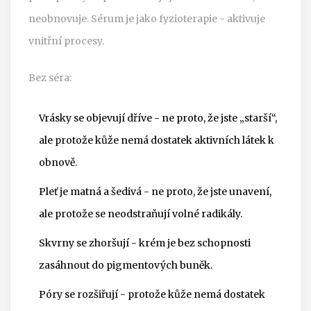
neobnovuje. Sérum je jako fyzioterapie - aktivuje
vnitřní procesy.
Bez séra:
Vrásky se objevují dříve - ne proto, že jste „starší“,
ale protože kůže nemá dostatek aktivních látek k
obnově.
Pleť je matná a šedivá - ne proto, že jste unavení,
ale protože se neodstraňují volné radikály.
Skvrny se zhoršují - krém je bez schopnosti
zasáhnout do pigmentových buněk.
Póry se rozšiřují - protože kůže nemá dostatek