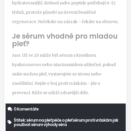
hydratovanější. Retinol nebo peptidy potřebují 6-12
týdnů, protože působí na úrovni buněčné
regenerace. Nečekáte na zázrak - čekáte na obnovu.
Je sérum vhodné pro mladou
pleť?
Ano. Už ve 20 může být sérum s kyselinou
hyaluronovou nebo niacinamidem užitečné, pokud
máte suchou pleť, vystavujete se stresu nebo
znečištění. Nejde o boj proti vráskám - jde o
prevenci. Kůže se udrží zdravější déle.
0 Komentáře
Štítek:
sérum na pleť
péče o pleť
sérum proti vráskám
jak
používat sérum
výhody séra