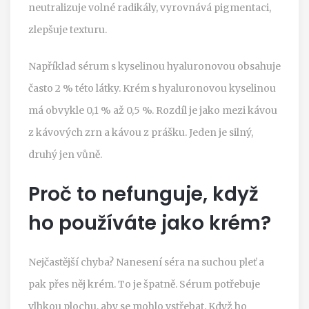
neutralizuje volné radikály, vyrovnává pigmentaci,
zlepšuje texturu.
Například sérum s kyselinou hyaluronovou obsahuje
často 2 % této látky. Krém s hyaluronovou kyselinou
má obvykle 0,1 % až 0,5 %. Rozdíl je jako mezi kávou
z kávových zrn a kávou z prášku. Jeden je silný,
druhý jen vůně.
Proč to nefunguje, když
ho používáte jako krém?
Nejčastější chyba? Nanesení séra na suchou pleť a
pak přes něj krém. To je špatně. Sérum potřebuje
vlhkou plochu, aby se mohlo vstřebat. Když ho