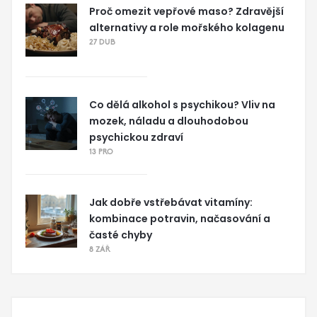
Proč omezit vepřové maso? Zdravější
alternativy a role mořského kolagenu
27 DUB
Co dělá alkohol s psychikou? Vliv na
mozek, náladu a dlouhodobou
psychickou zdraví
13 PRO
Jak dobře vstřebávat vitamíny:
kombinace potravin, načasování a
časté chyby
8 ZÁŘ