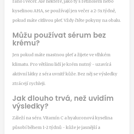
ráno i večer. Ale některé, jako ty s retinolem nebo
kyselinou AHA, se používají jen večer a 2-3x týdně,
pokud máte citlivou pleť. Vždy čtěte pokyny na obalu.
Můžu používat sérum bez
krému?
Jen pokud máte mastnou pleť a žijete ve vlhkém
klimatu. Pro většinu lidí je krém nutný - uzavírá
aktivní látky z séra uvnitř kůže. Bez něj se výsledky
ztrácejí rychleji.
Jak dlouho trvá, než uvidím
výsledky?
Záleží na séru. Vitamín C a hyaluronová kyselina
působí během 1-2 týdnů - kůže je jasnější a