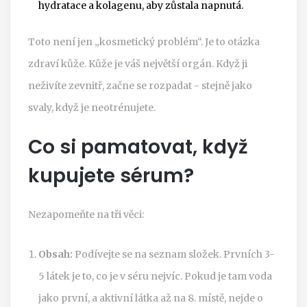
hydratace a kolagenu, aby zůstala napnutá.
Toto není jen „kosmetický problém“. Je to otázka
zdraví kůže. Kůže je váš největší orgán. Když ji
neživíte zevnitř, začne se rozpadat - stejně jako
svaly, když je neotrénujete.
Co si pamatovat, když
kupujete sérum?
Nezapomeňte na tři věci:
Obsah:
Podívejte se na seznam složek. Prvních 3-
5 látek je to, co je v séru nejvíc. Pokud je tam voda
jako první, a aktivní látka až na 8. místě, nejde o