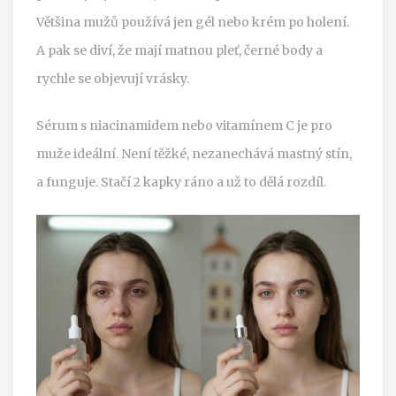
Většina mužů používá jen gél nebo krém po holení.
A pak se diví, že mají matnou pleť, černé body a
rychle se objevují vrásky.
Sérum s niacinamidem nebo vitamínem C je pro
muže ideální. Není těžké, nezanechává mastný stín,
a funguje. Stačí 2 kapky ráno a už to dělá rozdíl.