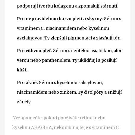
podporují tvorbu kolagenu a zpomalují stárnutí.
Pro nepravidelnou barvu pleti a skvrny:
Sérum s
vitamínem C, niacinamidem nebo kyselinou
azelainovou. Ty zlepšují pigmentaci a zjasňují tón.
Pro citlivou pleť:
Sérum s centelou asiatickou, aloe
verou nebo panthenolem. Ty uklidňují a posilují
kůži.
Pro akné:
Sérum s kyselinou salicylovou,
niacinamidem nebo zinkem. Ty čistí póry a snižují
záněty.
Nezapomeňte: pokud používáte retinol nebo
kyselinu AHA/BHA, nekombinujte je s vitamínem C