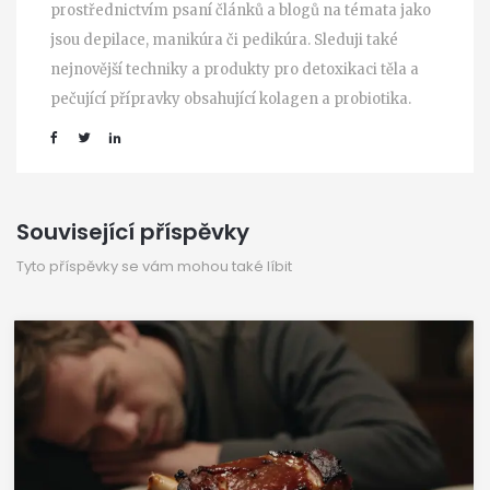
prostřednictvím psaní článků a blogů na témata jako
jsou depilace, manikúra či pedikúra. Sleduji také
nejnovější techniky a produkty pro detoxikaci těla a
pečující přípravky obsahující kolagen a probiotika.
Související příspěvky
Tyto příspěvky se vám mohou také líbit