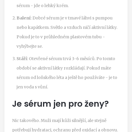
sérum - jde o lehký krém.
Balení:
Dobré sérum je v tmavé láhvi s pumpou
nebo kapátkem. Světlo a vzduch ničí aktivní látky.
Pokud je to v průhledném plastovém tubu -
vyhýbejte se.
Stáří:
Otevřené sérum trvá 3-6 měsíců. Po tomto
období se aktivní látky rozkládají. Pokud máte
sérum od loňského léta a ještě ho používáte - je to
jen voda s vůní.
Je sérum jen pro ženy?
Nic takového. Muži mají kůži silnější, ale stejně
potřebují hydrataci, ochranu před oxidací a obnovu.