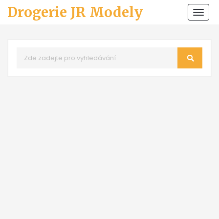
Drogerie JR Modely
Zobr
navi