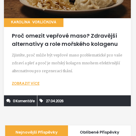
KAROLÍNA VORLÍČKOVÁ
Proč omezit vepřové maso? Zdravější
alternativy a role mořského kolagenu
Zjistěte, proč může být vepřové maso problematické pro vaše
zdraví a pleť a proč je mořský kolagen mnohem efektivnější
alternativou pro regeneraci tkání.
ZOBRAZIT VÍCE
0 Komentáře
27.04.2026
Nejnovější Příspěvky
Oblíbené Příspěvky