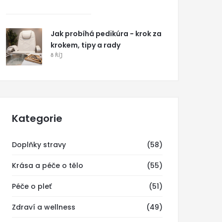
Jak probíhá pedikúra - krok za
krokem, tipy a rady
8 ŘÍJ
Kategorie
Doplňky stravy
(58)
Krása a péče o tělo
(55)
Péče o pleť
(51)
Zdraví a wellness
(49)