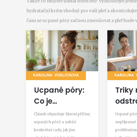
Takže co můžete udělat hned teď? Vyzkoušejte jemný 
hydratační krém vhodný pro vaši pleť a zkontrolujte, 
času se ucpané póry začnou zmenšovat a pleť bude v
KAROLÍNA VORLÍČKOVÁ
KAROLÍNA 
Ucpané póry:
Triky
Co je
odstr
způsobuje a
ucpa
Článek objasňuje hlavní příčiny
Ucpané pór
jak s nimi
pórů 
ucpaných pórů a nabízí
nepříjemné 
konkrétní rady, jak jim
problémům 
zatočit
čistou