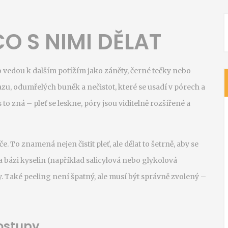
O S NIMI DĚLAT
vedou k dalším potížím jako záněty, černé tečky nebo
u, odumřelých buněk a nečistot, které se usadí v pórech a
 zná – pleť se leskne, póry jsou viditelně rozšířené a
e. To znamená nejen čistit pleť, ale dělat to šetrně, aby se
 bázi kyselin (například salicylová nebo glykolová
y. Také peeling není špatný, ale musí být správně zvolený –
ostupy