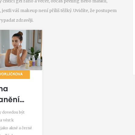
čisticí gel ráno a večer, občas peeling nebo masku,
jestli váš makeup není příliš těžký. Uvidíte, že postupem
ypadat zdravěji.
VORLÍČKOVÁ
 na
anění
ných
y dovedou být
pro
a vést k
jako akné a černé
 pleť