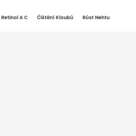
Retinol A C
Čištění Kloubů
Růst Nehtu