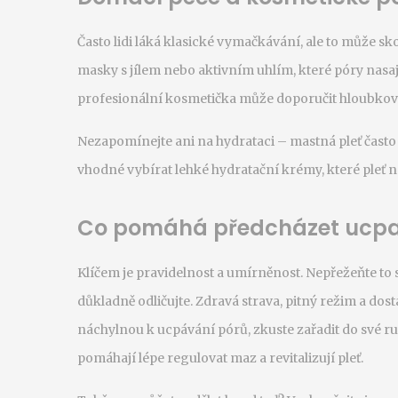
Často lidi láká klasické vymačkávání, ale to může s
masky s jílem nebo aktivním uhlím, které póry nasají
profesionální kosmetička může doporučit hloubkov
Nezapomínejte ani na hydrataci – mastná pleť často t
vhodné vybírat lehké hydratační krémy, které pleť 
Co pomáhá předcházet ucp
Klíčem je pravidelnost a umírněnost. Nepřežeňte to s
důkladně odličujte. Zdravá strava, pitný režim a dost
náchylnou k ucpávání pórů, zkuste zařadit do své r
pomáhají lépe regulovat maz a revitalizují pleť.