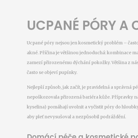
UCPANÉ PÓRY A C
Ucpané póry nejsou jen kosmetický problém – často 
akné. Příčina je většinou jednoduchá: kombinace maz
zamezí přirozenému dýchání pokožky. Většina z nás to
často se objeví pupínky.
Nejlepší způsob, jak začít, je pravidelná a správná péč
nepoškozovala přirozená bariéra kůže. Přípravky na
kyselina) pomáhají uvolnit a vyčistit póry do hloubk
aby pleť nevysušoval a nezpůsobil podráždění.
Domácí péče a kosmetické p