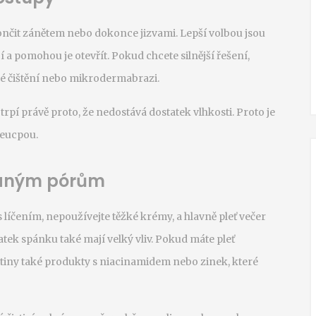
končit zánětem nebo dokonce jizvami. Lepší volbou jsou
 a pomohou je otevřít. Pokud chcete silnější řešení,
é čištění nebo mikrodermabrazi.
rpí právě proto, že nedostává dostatek vlhkosti. Proto je
neucpou.
aným pórům
 líčením, nepoužívejte těžké krémy, a hlavně pleť večer
atek spánku také mají velký vliv. Pokud máte pleť
utiny také produkty s niacinamidem nebo zinek, které