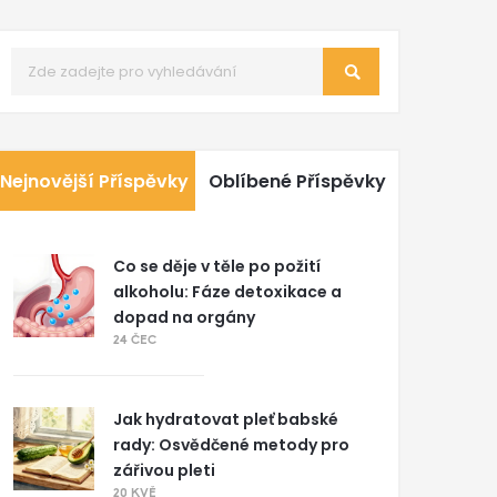
Nejnovější Příspěvky
Oblíbené Příspěvky
Co se děje v těle po požití
alkoholu: Fáze detoxikace a
dopad na orgány
24 ČEC
Jak hydratovat pleť babské
rady: Osvědčené metody pro
zářivou pleti
20 KVĚ