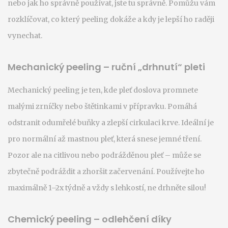
nebo jak ho správně používat, jste tu správně. Pomůžu vám
rozklíčovat, co který peeling dokáže a kdy je lepší ho raději
vynechat.
Mechanický peeling – ruční „drhnutí“ pleti
Mechanický peeling je ten, kde pleť doslova promnete
malými zrníčky nebo štětinkami v přípravku. Pomáhá
odstranit odumřelé buňky a zlepší cirkulaci krve. Ideální je
pro normální až mastnou pleť, která snese jemné tření.
Pozor ale na citlivou nebo podrážděnou pleť – může se
zbytečně podráždit a zhoršit začervenání. Používejte ho
maximálně 1–2x týdně a vždy s lehkostí, ne drhněte silou!
Chemický peeling – odlehčení díky