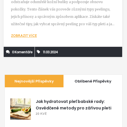
odstraňuje odumřelé kožní buňky a podporuje obnovu
pokožky. Tento článek vás provede různými typy peelingu,
jejich přínosy a správným způsobem aplikace. Získáte také
užitečné tipy, jak vybrat správný peeling pro váš typ pleti a jak
dosáhnout nejlepších výsledků pro zdravější a zářivější pleť.
ZOBRAZIT VÍCE
0 Komentáře
11.03.2024
Nejnovější Příspěvky
Oblíbené Příspěvky
Jak hydratovat pleť babské rady:
Osvědčené metody pro zářivou pleti
20 KVĚ