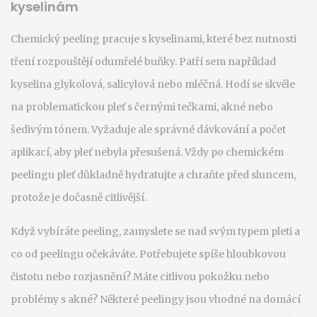
kyselinám
Chemický peeling pracuje s kyselinami, které bez nutnosti
tření rozpouštějí odumřelé buňky. Patří sem například
kyselina glykolová, salicylová nebo mléčná. Hodí se skvěle
na problematickou pleť s černými tečkami, akné nebo
šedivým tónem. Vyžaduje ale správné dávkování a počet
aplikací, aby pleť nebyla přesušená. Vždy po chemickém
peelingu pleť důkladně hydratujte a chraňte před sluncem,
protože je dočasně citlivější.
Když vybíráte peeling, zamyslete se nad svým typem pleti a
co od peelingu očekáváte. Potřebujete spíše hloubkovou
čistotu nebo rozjasnění? Máte citlivou pokožku nebo
problémy s akné? Některé peelingy jsou vhodné na domácí