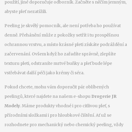
použití, jiné doporučuje odborník. Začněte s něčím jemným,
abyste pleť nezatížili.
Peeling je skvělý pomocník, ale není potřeba ho používat
denně. Přehánění může z pokožky setřít i tu prospěšnou
ochrannou vrstvu, a místo krásné pleti získáte podráždění a
začervenání. Ovšem když ho zařadíte správně, zlepšíte
texturu pleti, odstraníte mrtvé buňky a pleť bude lépe
vstřebávat další péči jako krémy či séra.
Pokud chcete, mohu vám doporučit pár oblíbených
peelingů, které najdete na našem e-shopu
Drogerie JR
Modely
. Máme produkty vhodné i pro citlivou pleť, s
přírodními složkami i pro hloubkové čištění. Ať už se
rozhodnete pro mechanický nebo chemický peeling, vždy