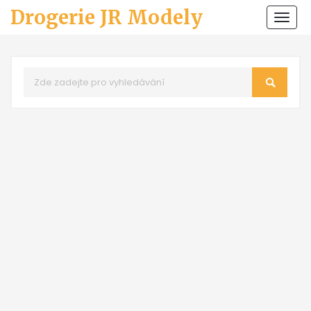
Drogerie JR Modely
Zobr
navi