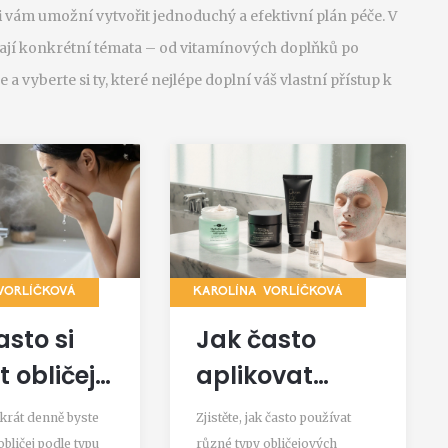
i
vám umožní vytvořit jednoduchý a efektivní plán péče. V
rají konkrétní témata – od vitamínových doplňků po
a vyberte si ty, které nejlépe doplní váš vlastní přístup k
VORLÍČKOVÁ
KAROLÍNA VORLÍČKOVÁ
asto si
Jak často
 obličej?
aplikovat
vná
obličejovou
likrát denně byste
Zjistěte, jak často používat
ence
masku -
bličej podle typu
různé typy obličejových