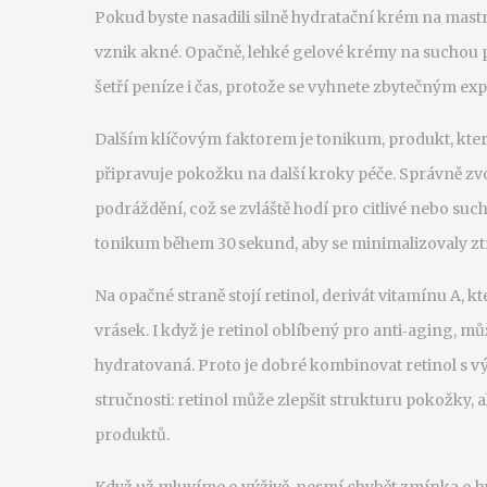
Pokud byste nasadili silně hydratační krém na mastn
vznik akné. Opačně, lehké gelové krémy na suchou p
šetří peníze i čas, protože se vyhnete zbytečným e
Dalším klíčovým faktorem je
tonikum
,
produkt, kte
připravuje pokožku na další kroky péče
. Správně zv
podráždění, což se zvláště hodí pro citlivé nebo such
tonikum během 30 sekund, aby se minimalizovaly ztr
Na opačné straně stojí
retinol
,
derivát vitamínu A, k
vrásek
. I když je retinol oblíbený pro anti‑aging, m
hydratovaná. Proto je dobré kombinovat retinol s v
stručnosti: retinol může zlepšit strukturu pokožky,
produktů.