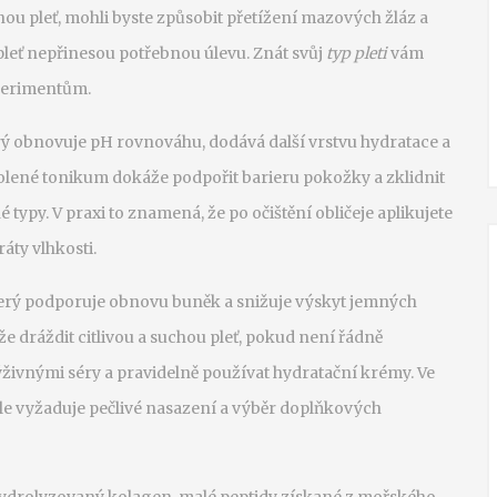
ou pleť, mohli byste způsobit přetížení mazových žláz a
leť nepřinesou potřebnou úlevu. Znát svůj
typ pleti
vám
xperimentům.
rý obnovuje pH rovnováhu, dodává další vrstvu hydratace a
olené tonikum dokáže podpořit barieru pokožky a zklidnit
é typy. V praxi to znamená, že po očištění obličeje aplikujete
áty vlhkosti.
terý podporuje obnovu buněk a snižuje výskyt jemných
ůže dráždit citlivou a suchou pleť, pokud není řádně
ýživnými séry a pravidelně používat hydratační krémy. Ve
 ale vyžaduje pečlivé nasazení a výběr doplňkových