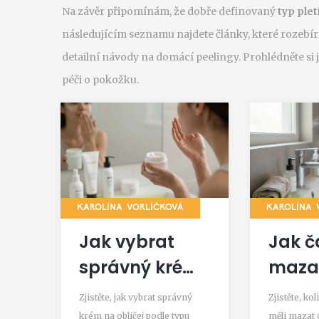
Na závěr připomínám, že dobře definovaný
typ plet
následujícím seznamu najdete články, které rozebí
detailní návody na domácí peelingy. Prohlédněte si je 
péči o pokožku.
KAROLÍNA VORLÍČKOVÁ
KAROLÍNA 
Jak vybrat
Jak č
správný krém
mazat
na obličej -
Sprá
Zjistěte, jak vybrat správný
Zjistěte, ko
průvodce pro
frekv
krém na obličej podle typu
měli mazat o