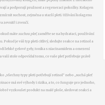
ydrolyzovaný kolagen
,
malé peptidy získané z mořského
ávají a podporují pružnost a regeneraci pokožky
. Kolagen
mírnit suchost, zejména u starší pleti. Užívání kolagenu
a zevnitř i zvenčí.
 Pokud máte
suchou pleť
, zaměřte se na hydrataci, používání
okud je váš typ pleti citlivý, sledujte reakce na retinol a
hodí lehké gelové gely, tonika s niacinamidem a omezení
a vaší stole odpovídal tomu, co vaše pleť potřebuje právě
ko „všechny typy pleti potřebují retinol“ nebo „suchá pleť
inace má své výhody i rizika, a to, co funguje pro jednoho,
obré vyzkoušet produkt na malé ploše, sledovat reakci a