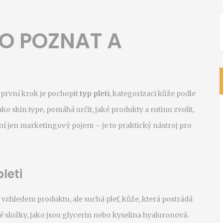
HO POZNAT A
 první krok je pochopit
typ pleti
,
kategorizaci kůže podle
jako
skin type
, pomáhá určit, jaké produkty a rutinu zvolit,
ní jen marketingový pojem – je to praktický nástroj pro
leti
n vzhledem produktu, ale
suchá pleť
,
kůže, která postrádá
ké složky, jako jsou glycerin nebo kyselina hyaluronová
.