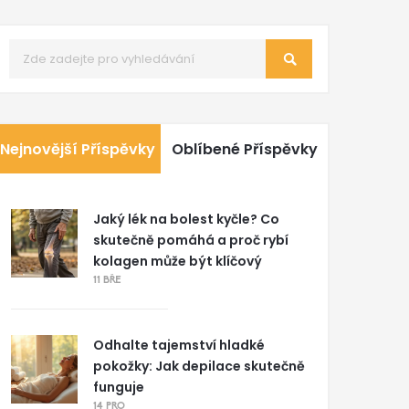
Nejnovější Příspěvky
Oblíbené Příspěvky
Jaký lék na bolest kyčle? Co
skutečně pomáhá a proč rybí
kolagen může být klíčový
11 BŘE
Odhalte tajemství hladké
pokožky: Jak depilace skutečně
funguje
14 PRO