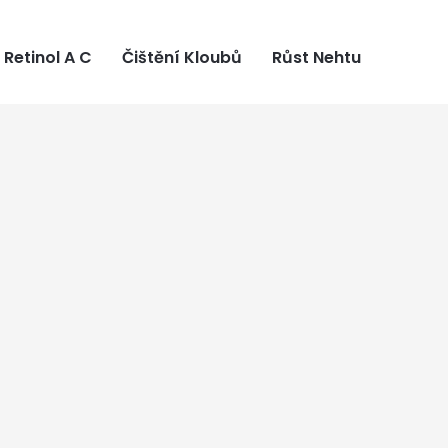
Retinol A C
Čištění Kloubů
Růst Nehtu