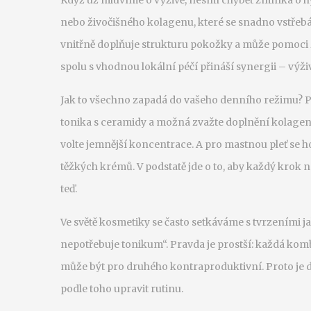
Když už mluvíme o výživě, nesmí chybět zmínka o
h
nebo živočišného kolagenu, které se snadno vstřeb
vnitřně doplňuje strukturu pokožky a může pomoci z
spolu s vhodnou lokální péčí přináší synergii – výživ
Jak to všechno zapadá do vašeho denního režimu?
tonika s ceramidy a možná zvažte doplnění kolagenu. P
volte jemnější koncentrace. A pro mastnou pleť se 
těžkých krémů. V podstatě jde o to, aby každý krok n
teď.
Ve světě kosmetiky se často setkáváme s tvrzeními ja
nepotřebuje tonikum“. Pravda je prostší: každá komb
může být pro druhého kontraproduktivní. Proto je d
podle toho upravit rutinu.