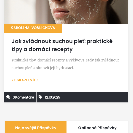
KAROLÍNA VORLÍČKOVÁ
Jak zvládnout suchou pleť: praktické
tipy a domácí recepty
Praktické tipy, domácí recepty a výživové rady, jak zvládnout
suchou pleť a obnovit její hydrataci.
ZOBRAZIT VÍCE
0 Komentáře
12.10.2025
Nejnovější Příspěvky
Oblíbené Příspěvky