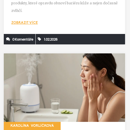
produkty, které opravdu obnoví bariéru kůže a nejen dočasně
zvlhčí.
ZOBRAZIT VÍCE
0 Komentáře
1.02.2026
KAROLÍNA VORLÍČKOVÁ