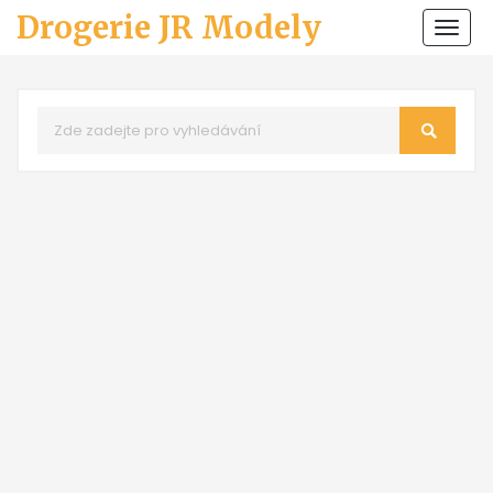
Drogerie JR Modely
Zobr
navi