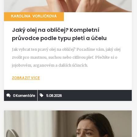
KAROLÍNA VORLÍČKOVÁ
Jaký olej na obličej? Kompletní
průvodce podle typu pleti a účelu
Jak vybrat ten pravý olej na obličej? Poradíme vám, jaký olej
zvolit pro mastnou, suchou nebo citlivou pleť. Přečtěte si o
jojobovém, arganovém a dalších účincích.
ZOBRAZIT VÍCE
0 Komentáře
5.08.2026