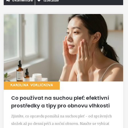
0 Komentáře
12.06.2026
KAROLÍNA VORLÍČKOVÁ
Co používat na suchou pleť: efektivní
prostředky a tipy pro obnovu vlhkosti
Zjistěte, co opravdu pomáhá na suchou pleť - od správných
složek až po denní péči a noční obnovu. Naučte se vybírat