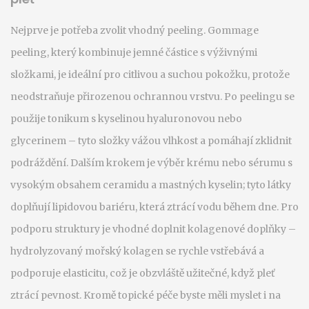
Nejprve je potřeba zvolit vhodný peeling. Gommage
peeling, který kombinuje jemné částice s výživnými
složkami, je ideální pro citlivou a suchou pokožku, protože
neodstraňuje přirozenou ochrannou vrstvu. Po peelingu se
použije tonikum s kyselinou hyaluronovou nebo
glycerinem – tyto složky vážou vlhkost a pomáhají zklidnit
podráždění. Dalším krokem je výběr krému nebo sérumu s
vysokým obsahem ceramidu a mastných kyselin; tyto látky
doplňují lipidovou bariéru, která ztrácí vodu během dne. Pro
podporu struktury je vhodné doplnit kolagenové doplňky –
hydrolyzovaný mořský kolagen se rychle vstřebává a
podporuje elasticitu, což je obzvláště užitečné, když pleť
ztrácí pevnost. Kromě topické péče byste měli myslet i na