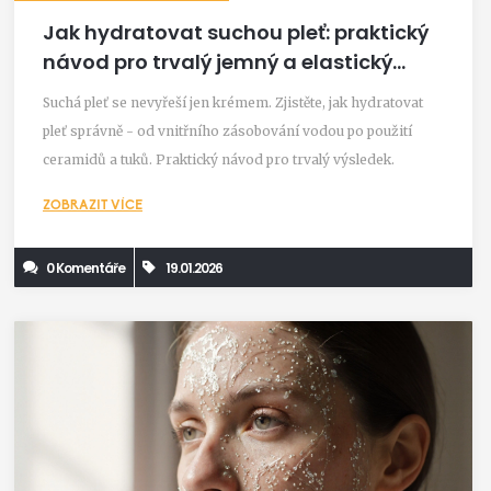
Jak hydratovat suchou pleť: praktický
návod pro trvalý jemný a elastický
vzhled
Suchá pleť se nevyřeší jen krémem. Zjistěte, jak hydratovat
pleť správně - od vnitřního zásobování vodou po použití
ceramidů a tuků. Praktický návod pro trvalý výsledek.
ZOBRAZIT VÍCE
0 Komentáře
19.01.2026