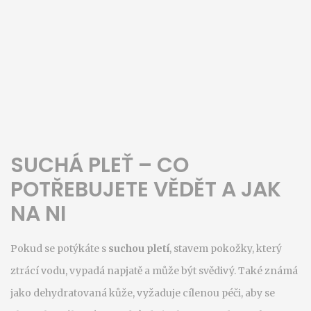
SUCHÁ PLEŤ – CO
POTŘEBUJETE VĚDĚT A JAK
NA NI
Pokud se potýkáte s
suchou pletí
,
stavem pokožky, který
ztrácí vodu, vypadá napjatě a může být svědivý
. Také známá
jako
dehydratovaná kůže
, vyžaduje cílenou péči, aby se