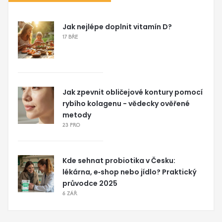
Jak nejlépe doplnit vitamín D?
17 BŘE
Jak zpevnit obličejové kontury pomocí
rybího kolagenu - vědecky ověřené
metody
23 PRO
Kde sehnat probiotika v Česku:
lékárna, e‑shop nebo jídlo? Praktický
průvodce 2025
6 ZÁŘ