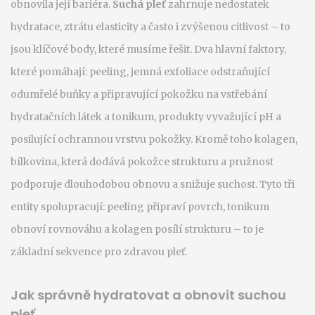
obnovila její bariéra.
Suchá pleť
zahrnuje nedostatek
hydratace, ztrátu elasticity a často i zvýšenou citlivost – to
jsou klíčové body, které musíme řešit. Dva hlavní faktory,
které pomáhají:
peeling
,
jemná exfoliace odstraňující
odumřelé buňky a připravující pokožku na vstřebání
hydratačních látek
a
tonikum
,
produkty vyvažující pH a
posilující ochrannou vrstvu pokožky
. Kromě toho
kolagen
,
bílkovina, která dodává pokožce strukturu a pružnost
podporuje dlouhodobou obnovu a snižuje suchost. Tyto tři
entity spolupracují: peeling připraví povrch, tonikum
obnoví rovnováhu a kolagen posílí strukturu – to je
základní sekvence pro zdravou pleť.
Jak správně hydratovat a obnovit suchou
pleť