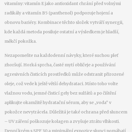
vitamíny: vitamín E jako antioxidant chrání před volnými
radikály a vitamín B5 (panthenol) podporuje hojení a
obnovu bariéry. Kombinace těchto složek vytváří synergii,
kde každá metoda posiluje ostatní a výsledkem je hladší,
měkčí pokožka.
Nezapomeňte na každodenní návyky, které suchou pleť
zhoršují. Horká sprcha, časté mytí obličeje a používání
agresivních čisticích prostředků může odstranit přirozené
oleje, což vede k ještě větší dehydrataci. Místo toho volte
vlažnou vodu, jemné čisticí gely bez sulfátů a po čištění
aplikujte okamžitě hydratační sérum, aby se „voda“ v
pokožce nevytrácela. Důležitá je také ochrana před sluncem
– UV záření poškozuje kolagen a zvyšuje ztrátu vlhkosti.
Denní krém s SPF 30 a minimální expozice slunci pomáhají