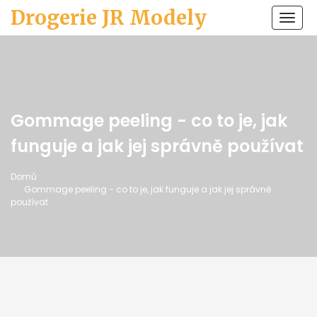
Drogerie JR Modely
Zobr
navi
Gommage peeling - co to je, jak
funguje a jak jej správně používat
Domů
Gommage peeling - co to je, jak funguje a jak jej správně
používat