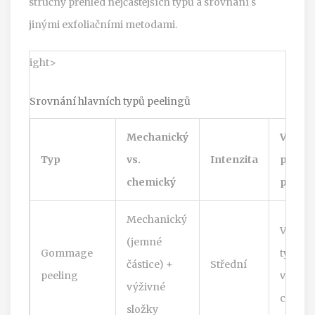
stručný přehled nejčastějších typů a srovnání s
jinými exfoliačními metodami.
ight>
Srovnání hlavních typů peelingů
Mechanický
Vhodn
Typ
vs.
Intenzita
pro ty
chemický
pleti
Mechanický
Všech
(jemné
Gommage
typy,
částice) +
Střední
peeling
včetně
výživné
citlivé
složky