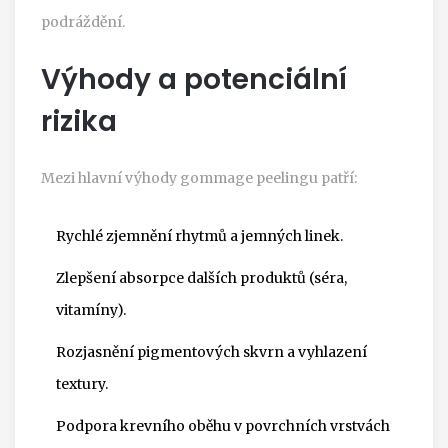
podráždění.
Výhody a potenciální
rizika
Mezi hlavní výhody gommage peelingu patří:
Rychlé zjemnění rhytmů a jemných linek.
Zlepšení absorpce dalších produktů (séra,
vitamíny).
Rozjasnění pigmentových skvrn a vyhlazení
textury.
Podpora
krevního oběhu
v povrchních vrstvách