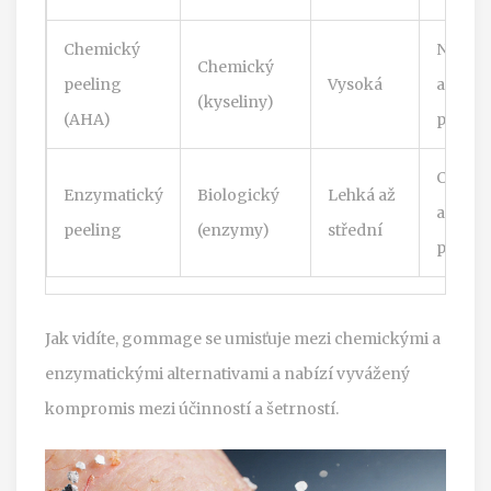
Chemický
Normá
Chemický
peeling
Vysoká
a such
(kyseliny)
(AHA)
pleť
Citlivá 
Enzymatický
Biologický
Lehká až
aknóz
peeling
(enzymy)
střední
pleť
Jak vidíte, gommage se umisťuje mezi chemickými a
enzymatickými alternativami a nabízí vyvážený
kompromis mezi účinností a šetrností.