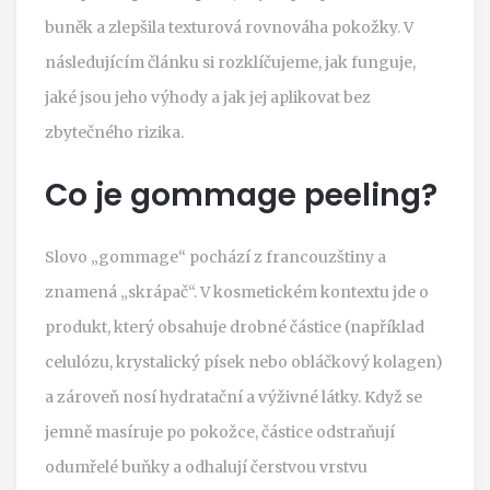
buněk a zlepšila texturová rovnováha pokožky.
V
následujícím článku si rozklíčujeme, jak funguje,
jaké jsou jeho výhody a jak jej aplikovat bez
zbytečného rizika.
Co je gommage peeling?
Slovo „gommage“ pochází z francouzštiny a
znamená „skrápač“. V kosmetickém kontextu jde o
produkt, který obsahuje drobné částice (například
celulózu, krystalický písek nebo obláčkový kolagen)
a zároveň nosí hydratační a výživné látky. Když se
jemně masíruje po pokožce, částice odstraňují
odumřelé buňky a odhalují čerstvou vrstvu