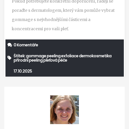
Pokud potřebujete konkrétní doporučení, raději se
poraďte s dermatologem, který vám pomůže vybrat
gommage s nejvhodnějšími částicemi a
koncentracemi pro vaši pleť.
0 Komentáře
Štítek:
gommage peeling
exfoliace
dermokosmetika
přírodní peeling
pleťová péče
17.10.2025