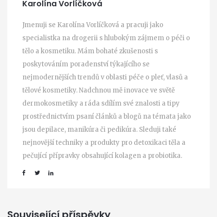
Karolína Vorlíčková
Jmenuji se Karolína Vorlíčková a pracuji jako
specialistka na drogerii s hlubokým zájmem o péči o
tělo a kosmetiku. Mám bohaté zkušenosti s
poskytováním poradenství týkajícího se
nejmodernějších trendů v oblasti péče o pleť, vlasů a
tělové kosmetiky. Nadchnou mě inovace ve světě
dermokosmetiky a ráda sdílím své znalosti a tipy
prostřednictvím psaní článků a blogů na témata jako
jsou depilace, manikúra či pedikúra. Sleduji také
nejnovější techniky a produkty pro detoxikaci těla a
pečující přípravky obsahující kolagen a probiotika.
Související příspěvky