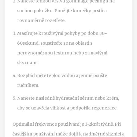
Naneste tenkou vrstvu gommage peelingu na
suchou pokožku. Použijte konečky prstů a
rovnoměrně rozetřete.
Masírujte krouživými pohyby po dobu 30-
60sekund, soustřeďte se na oblasti s
nerovnoměrnou texturou nebo ztmavlými
skvrnami.
Rozpláchněte teplou vodou a jemně osušte
ručníkem.
Naneste následně hydratační sérum nebo krém,
aby se uzavřela vlhkost a podpořila regenerace.
Optimální frekvence používání je 1-2krát týdně. Při
častějším používání může dojít k nadměrné sliznici a