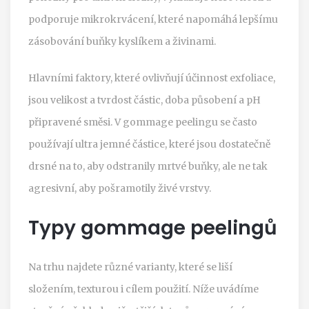
podporuje mikrokrvácení, které napomáhá lepšímu
zásobování buňky kyslíkem a živinami.
Hlavními faktory, které ovlivňují účinnost exfoliace,
jsou velikost a tvrdost částic, doba působení a pH
připravené směsi. V gommage peelingu se často
používají ultra jemné částice, které jsou dostatečně
drsné na to, aby odstranily mrtvé buňky, ale ne tak
agresivní, aby pošramotily živé vrstvy.
Typy gommage peelingů
Na trhu najdete různé varianty, které se liší
složením, texturou i cílem použití. Níže uvádíme