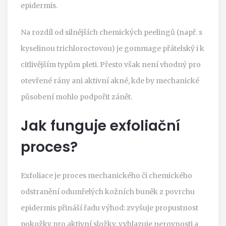
epidermis.
Na rozdíl od silnějších chemických peelingů (např. s
kyselinou trichloroctovou) je gommage přátelský i k
citlivějším typům pleti. Přesto však není vhodný pro
otevřené rány ani aktivní akné, kde by mechanické
působení mohlo podpořit zánět.
Jak funguje exfoliační
proces?
Exfoliace
je proces mechanického či chemického
odstranění odumřelých kožních buněk z povrchu
epidermis
přináší řadu výhod: zvyšuje propustnost
pokožky pro aktivní složky, vyhlazuje nerovnosti a