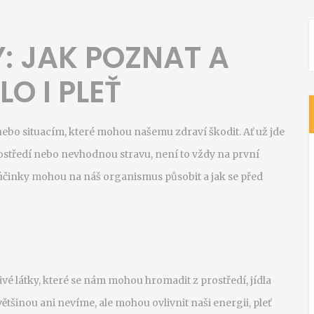
: JAK POZNAT A
O I PLEŤ
ebo situacím, které mohou našemu zdraví škodit. Ať už jde
ostředí nebo nevhodnou stravu, není to vždy na první
vé účinky mohou na náš organismus působit a jak se před
livé látky, které se nám mohou hromadit z prostředí, jídla
ětšinou ani nevíme, ale mohou ovlivnit naši energii, pleť