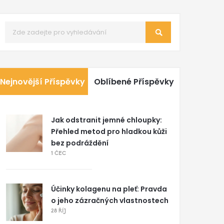
Nejnovější Příspěvky
Oblíbené Příspěvky
Jak odstranit jemné chloupky:
Přehled metod pro hladkou kůži
bez podráždění
1 ČEC
Účinky kolagenu na pleť: Pravda
o jeho zázračných vlastnostech
28 ŘÍJ