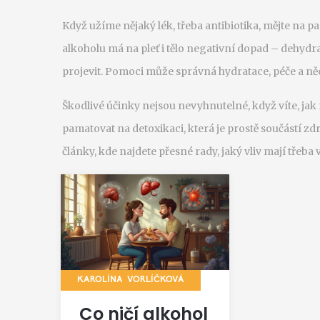
Když užíme nějaký lék, třeba antibiotika, mějte na pamě
alkoholu má na pleť i tělo negativní dopad – dehydr
projevit. Pomoci může správná hydratace, péče a n
Škodlivé účinky nejsou nevyhnutelné, když víte, jak na 
pamatovat na detoxikaci, která je prostě součástí zdr
články, kde najdete přesné rady, jaký vliv mají třeb
KAROLÍNA VORLÍČKOVÁ
Co ničí alkohol