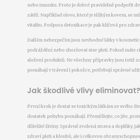
nebo imunitu. Proto je dobré pravidelně podpořit d
zátěž. Například olovo, které je těžkým kovem, se můž
vitalitu. Podpora detoxikace je pak klíčová pro zdrav
Dalším nebezpečím jsou nevhodné látky v kosmetice 
podráždění nebo zhoršovat stav pleti. Pokud máte ci
složení produktů. Ne všechny přípravky jsou totiž zce
pomáhají v trávení i pokožce, potřebují správné užit
Jak škodlivé vlivy eliminovat
První krok je dostat se toxickým látkám ze svého živ
dostatek pohybu pomáhají. Přemýšlejte, co jíte, protož
důležité živiny. Správně zvolená strava a doplňky, 
zdraví pleti a kloubů, ale i celkovou obranyschopnos