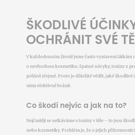
ŠKODLIVÉ ÚČINKY
OCHRÁNIT SVÉ TĚL
V každodenním životě jsme často vystaveni látkám n
o nevhodnou kosmetiku, špatné návyky, toxiny z pr
pohled zřejmé. Proto je důležité vědět, jaké škodli
nimi efektivně bránit.
Co škodí nejvíc a jak na to?
Nejčastěji se setkáváme s toxiny v těle – to jsou škod
nebo kosmetiky. Problém je, že o jejich přítomnosti v