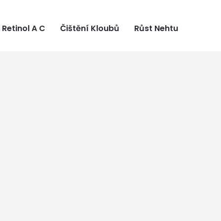
Retinol A C
Čištění Kloubů
Růst Nehtu