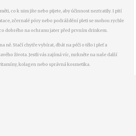
ti, co k nim jíte nebo pijete, aby účinnost neztratily. I pití
atace, zčernalé póry nebo podráždění pleti se mohou rychle
ěco dobrého na ochranu jater před prvním drinkem.
ně. Stačí chytře vybírat, dbát na péči o tělo i pleť a
avého života. Jestli vás zajímá víc, mrkněte na naše další
a vitamíny, kolagen nebo správná kosmetika.