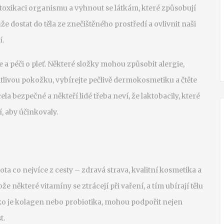
etoxikaci organismu a vyhnout se látkám, které způsobují
e dostat do těla ze znečištěného prostředí a ovlivnit naši
í.
a péči o pleť. Některé složky mohou způsobit alergie,
tlivou pokožku, vybírejte pečlivě dermokosmetiku a čtěte
la bezpečné a někteří lidé třeba neví, že laktobacily, které
í, aby účinkovaly.
?
ota co nejvíce z cesty – zdravá strava, kvalitní kosmetika a
e některé vitamíny se ztrácejí při vaření, a tím ubírají tělu
jako je kolagen nebo probiotika, mohou podpořit nejen
t.