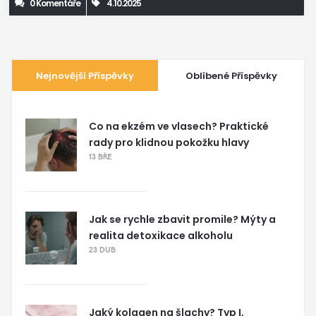
0 Komentáře
4.10.2025
Nejnovější Příspěvky
Oblíbené Příspěvky
Co na ekzém ve vlasech? Praktické
rady pro klidnou pokožku hlavy
13 BŘE
Jak se rychle zbavit promile? Mýty a
realita detoxikace alkoholu
23 DUB
Jaký kolagen na šlachy? Typ I,