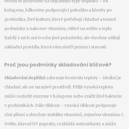
úvodu se podíváme na nejčastější typy doplňků – od
kolagenu
,
bílkoviny podporující pokožku a klouby
po
probiotika
,
živé kultury, které potřebují chladné a temné
podmínky
a nakonec
vitamíny
,
citlivé na světlo a teplo
.
Každý z nich má trochu jiné požadavky, ale všechny sdílejí
základní pravidla, která vám ušetří peníze i starosti.
Proč jsou podmínky skladování klíčové?
Skladování doplňků
zahrnuje kontrolu teploty – ideální je
chladné, ale ne mrazivé prostředí. Příliš vysoká teplota
může rozložit enzymy v kolagenu nebo zničit živé bakterie
v probiotikách. Dále vlhkost – vysoká vlhkost podporuje
růst plísní a zhoršuje stabilitu vitamínů, zejména vitamínu C.
Světlo, hlavně UV paprsky, rozkládá antioxidanty a může