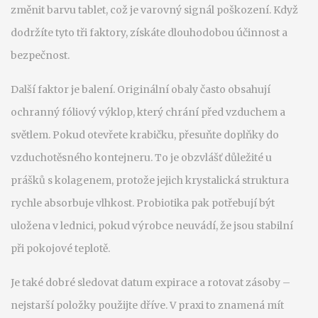
změnit barvu tablet, což je varovný signál poškození. Když
dodržíte tyto tři faktory, získáte dlouhodobou účinnost a
bezpečnost.
Další faktor je balení. Originální obaly často obsahují
ochranný fóliový výklop, který chrání před vzduchem a
světlem. Pokud otevřete krabičku, přesuňte doplňky do
vzduchotěsného kontejneru. To je obzvlášť důležité u
prášků s kolagenem, protože jejich krystalická struktura
rychle absorbuje vlhkost. Probiotika pak potřebují být
uložena v lednici, pokud výrobce neuvádí, že jsou stabilní
při pokojové teplotě.
Je také dobré sledovat datum expirace a rotovat zásoby –
nejstarší položky použijte dříve. V praxi to znamená mít