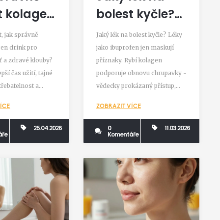
t kolagen
bolest kyčle?
Co skutečně
t, jak správně
Jaký lék na bolest kyčle? Léky
dce pro
pomáhá a
gen drink pro
jako ibuprofen jen maskují
ť a zdravé klouby?
příznaky. Rybí kolagen
mální
proč rybí
epší čas užití, tajné
podporuje obnovu chrupavky -
dky
kolagen může
třebatelnost a
vědecky prokázaný přístup,
být klíčový
bího kolagenu.
který může snížit bolest i
ÍCE
ZOBRAZIT VÍCE
ztuhlost. Zjistěte, kdy a jak ho
používat.
25.04.2026
0
11.03.2026
áře
Komentáře