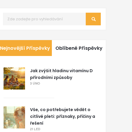
Nejnovější Příspěvky
Oblíbené Příspěvky
Jak zvýšit hladinu vitamínu D
přírodními způsoby
3 ÚNO
Vše, co potřebujete vědět o
citlivé pleti: příznaky, příčiny a
řešení
21 LED