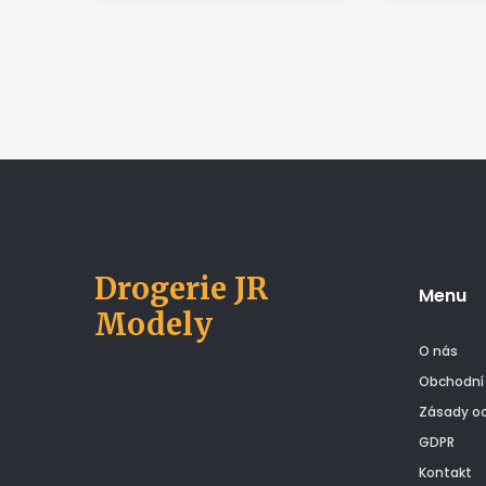
tipy, jak zahrnout kolagen do
přispívají k
každodenní stravy. Objevte
pleti, snižo
tajemství hladké a bezbolestné
podpoře růs
chůze dřív, než se vaše kolena
bolesti klou
začnou hlásit o slovo.
zdraví tráv
detoxikace.
Drogerie JR
Menu
Modely
O nás
Obchodní
Zásady oc
GDPR
Kontakt