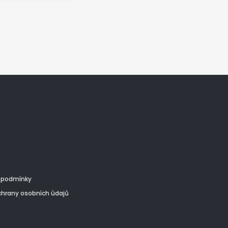
 lepší pružnosti
vání vrásek,
tu svalů, úlevě od
bů a zlepšení
icího systému a
 podmínky
hrany osobních údajů