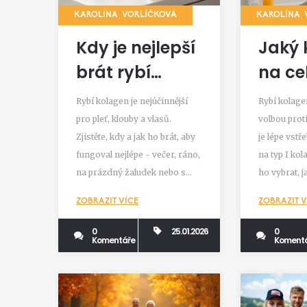
KAROLÍNA VORLÍČKOVÁ
KAROLÍNA 
Kdy je nejlepší
Jaký 
brát rybí
na ce
kolagen?
Nejle
Rybí kolagen je nejúčinnější
Rybí kolagen
Optimalizace
a co 
pro pleť, klouby a vlasů.
volbou proti
Zjistěte, kdy a jak ho brát, aby
je lépe vst
času a dávky
pom
fungoval nejlépe - večer, ráno,
na typ I kola
pro nejlepší
na prázdný žaludek nebo s
ho vybrat, j
výsledky
jídlem. Všechny tipy podle
s jeho užív
ZOBRAZIT VÍCE
ZOBRAZIT V
vědeckých studií.
výsledky.
0
25.01.2026
0
Komentáře
Koment