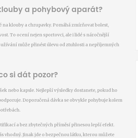
 klouby a pohybový aparát?
ké na klouby a chrupavky. Pomáhá zmírňovat bolest,
t. To ocení nejen sportovci, ale i lidé s náročnější
é užívání může přinést úlevu od ztuhlosti a nepříjemných
co si dát pozor?
šek nebo kapsle. Nejlepší výsledky dostanete, pokud ho
 podporuje. Doporučená dávka se obvykle pohybuje kolem
potřebách.
ifikací a bez zbytečných příměsí přinesou lepší efekt.
ás vhodný. Jinak jde o bezpečnou látku, kterou můžete