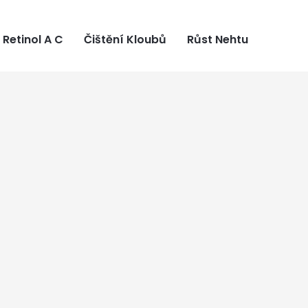
Retinol A C
Čištění Kloubů
Růst Nehtu