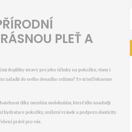
PŘÍRODNÍ
RÁSNOU PLEŤ A
mi doplňky stravy pro jeho účinky na pokožku, vlasy i
k ho zařadit do svého denního režimu? To si teď řekneme
ebatelnost díky menším molekulám, které tělo snadněji
í hydratace pokožky, snížení vrásek a podporu elasticity.
řešení právě pro vás.