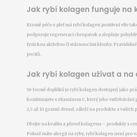
Jak rybí kolagen funguje na
Kromě péče o pleť má rybí kolagen pozitivní vliv ta
podporuje regeneraci chrupavek a zlepšuje pohyblivos
fyzickou aktivitou či stárnoucími klouby. Pravideln
pocitů.
Jak rybí kolagen užívat a na 
Ve formě doplňků je rybí kolagen dostupný jako prá
kombinujete s vitamínem C, který jeho vstřebávání
2,5 až 10 gramů denně, záleží na produktu a vašich 
Dbejte na kvalitu a původ kolagenu – produkty s cert
Pokud máte alergii na ryby, rybí kolagen není pro v