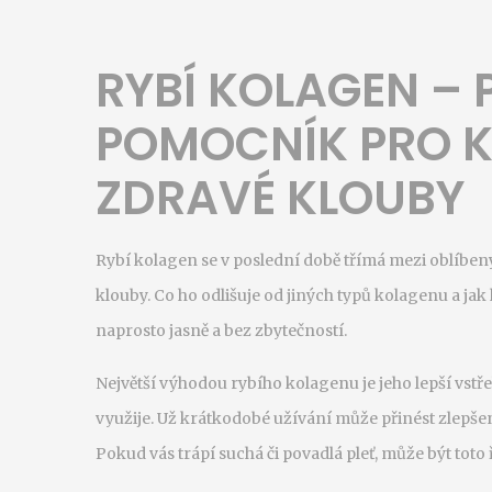
RYBÍ KOLAGEN – 
POMOCNÍK PRO K
ZDRAVÉ KLOUBY
Rybí kolagen se v poslední době třímá mezi oblíbený
klouby. Co ho odlišuje od jiných typů kolagenu a ja
naprosto jasně a bez zbytečností.
Největší výhodou rybího kolagenu je jeho lepší vstř
využije. Už krátkodobé užívání může přinést zlepšen
Pokud vás trápí suchá či povadlá pleť, může být toto 