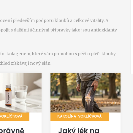
 ocení především podporu kloubů a celkové vitality. A
spojit s dalšími účinnými přípravky jako jsou antioxidanty
bím kolagenem, které vám pomohou s péčí o pleť i klouby.
vzhled získávají nový elán.
VORLÍČKOVÁ
KAROLÍNA VORLÍČKOVÁ
právně
Jaký lék na