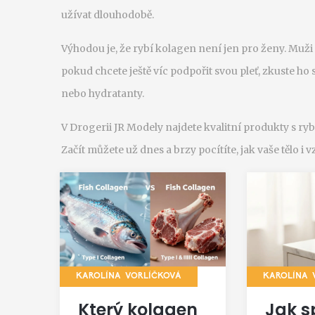
užívat dlouhodobě.
Výhodou je, že rybí kolagen není jen pro ženy. Muži
pokud chcete ještě víc podpořit svou pleť, zkuste ho 
nebo hydratanty.
V Drogerii JR Modely najdete kvalitní produkty s ry
Začít můžete už dnes a brzy pocítíte, jak vaše tělo i 
KAROLÍNA VORLÍČKOVÁ
KAROLÍNA 
Který kolagen
Jak s