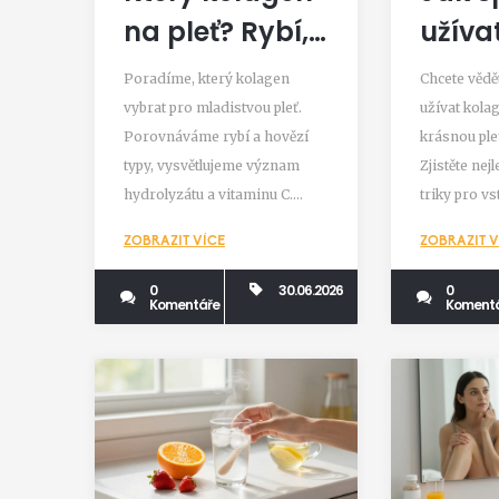
na pleť? Rybí,
užíva
hovězí nebo
drink:
Poradíme, který kolagen
Chcete vědě
rostlinný - co
Průvo
vybrat pro mladistvou pleť.
užívat kola
Porovnáváme rybí a hovězí
krásnou ple
skutečně
maxi
typy, vysvětlujeme význam
Zjistěte nejl
funguje
výsle
hydrolyzátu a vitaminu C.
triky pro vs
Praktický průvodce pro
srovnání ry
ZOBRAZIT VÍCE
ZOBRAZIT V
krásnou pleť.
0
30.06.2026
0
Komentáře
Koment