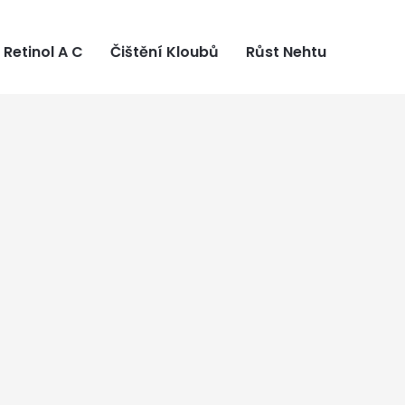
Retinol A C
Čištění Kloubů
Růst Nehtu