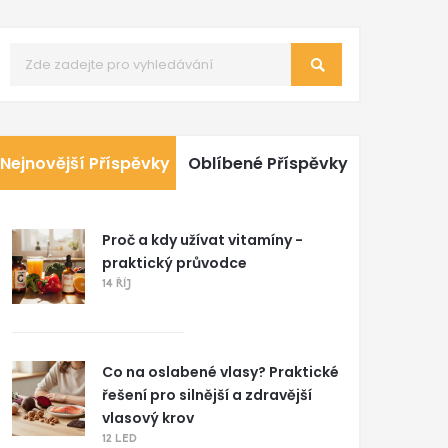
Nejnovější Příspěvky
Oblíbené Příspěvky
Proč a kdy užívat vitamíny -
praktický průvodce
14 ŘÍJ
Co na oslabené vlasy? Praktické
řešení pro silnější a zdravější
vlasový krov
12 LED