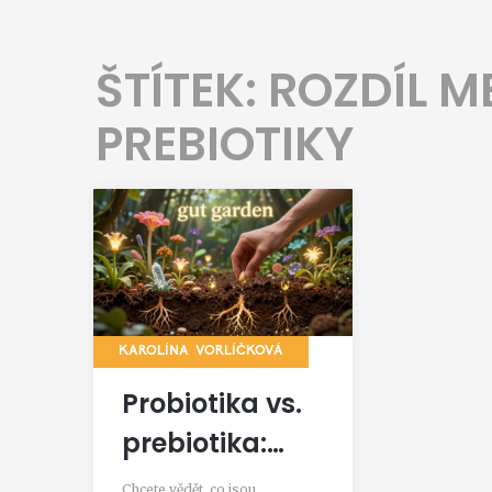
ŠTÍTEK: ROZDÍL M
PREBIOTIKY
KAROLÍNA VORLÍČKOVÁ
Probiotika vs.
prebiotika:
Jaky je v tom
Chcete vědět, co jsou