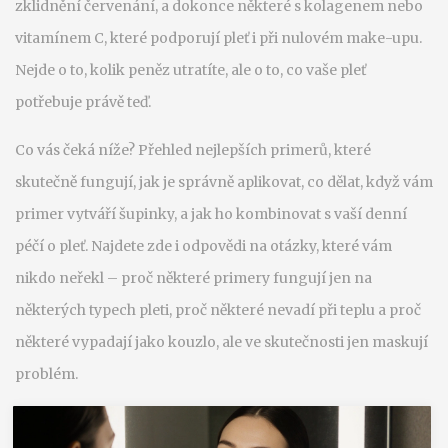
zklidnění červenání, a dokonce některé s kolagenem nebo
vitamínem C, které podporují pleť i při nulovém make-upu.
Nejde o to, kolik peněz utratíte, ale o to, co vaše pleť
potřebuje právě teď.
Co vás čeká níže? Přehled nejlepších primerů, které
skutečně fungují, jak je správně aplikovat, co dělat, když vám
primer vytváří šupinky, a jak ho kombinovat s vaší denní
péčí o pleť. Najdete zde i odpovědi na otázky, které vám
nikdo neřekl – proč některé primery fungují jen na
některých typech pleti, proč některé nevadí při teplu a proč
některé vypadají jako kouzlo, ale ve skutečnosti jen maskují
problém.