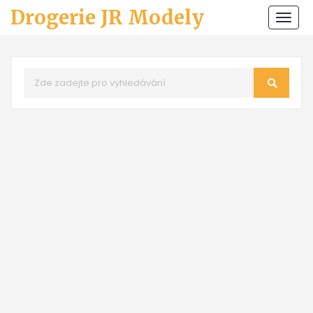
Drogerie JR Modely
Zobr
navi