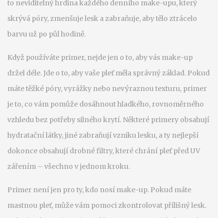
to neviditelný hrdina každého denního make-upu, který
skrývá póry, zmenšuje lesk a zabraňuje, aby tělo ztrácelo
barvu už po půl hodině.
Když používáte primer, nejde jen o to, aby vás make-up
držel déle. Jde o to, aby vaše pleť měla správný základ. Pokud
máte těžké póry, vyrážky nebo nevýraznou texturu, primer
je to, co vám pomůže dosáhnout hladkého, rovnoměrného
vzhledu bez potřeby silného krytí. Některé primery obsahují
hydratační látky, jiné zabraňují vzniku lesku, a ty nejlepší
dokonce obsahují drobné filtry, které chrání pleť před UV
zářením – všechno v jednom kroku.
Primer není jen pro ty, kdo nosí make-up. Pokud máte
mastnou pleť, může vám pomoci zkontrolovat přílišný lesk.