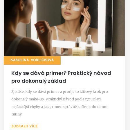
KAROLÍNA VORLÍČKOVÁ
Kdy se dává primer? Praktický návod
pro dokonalý základ
Zjistěte, kdy se dává primer a proč je to klíčový krok pro
dokonalý make-up. Praktický návod podle typu pleti,
nejčastější chyby a jak primer správně začlenit do denní
rutiny.
ZOBRAZIT VÍCE