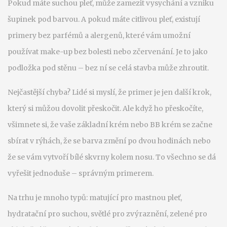
Pokud máte suchou pleť, může zamezit vysychání a vzniku
šupinek pod barvou. A pokud máte citlivou pleť, existují
primery bez parfémů a alergenů, které vám umožní
používat make-up bez bolesti nebo zčervenání. Je to jako
podložka pod stěnu – bez ní se celá stavba může zhroutit.
Nejčastější chyba? Lidé si myslí, že primer je jen další krok,
který si můžou dovolit přeskočit. Ale když ho přeskočíte,
všimnete si, že vaše základní krém nebo BB krém se začne
sbírat v rýhách, že se barva změní po dvou hodinách nebo
že se vám vytvoří bílé skvrny kolem nosu. To všechno se dá
vyřešit jednoduše – správným primerem.
Na trhu je mnoho typů: matující pro mastnou pleť,
hydratační pro suchou, světlé pro zvýraznění, zelené pro