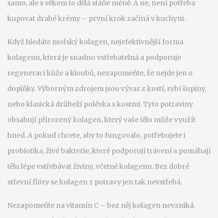
samo, ale s věkem to dělá stáňe méně.
A ne, není potřeba
kupovat drahé krémy – první krok začíná v kuchyni.
Když hledáte
mořský kolagen
,
nejefektivnější forma
kolagenu, která je snadno vstřebatelná a podporuje
regeneraci kůže a kloubů
, nezapomeňte, že nejde jen o
doplňky. Výborným zdrojem jsou vývar z kostí, rybí šupiny,
nebo klasická drůbeží polévka s kostmi. Tyto potraviny
obsahují přirozený kolagen, který vaše tělo může využít
hned. A pokud chcete, aby to fungovalo, potřebujete i
probiotika
,
živé bakterie, které podporují trávení a pomáhají
tělu lépe vstřebávat živiny, včetně kolagenu
. Bez dobré
střevní flóry se kolagen z potravy jen tak nevstřebá.
Nezapomeňte na vitamín C – bez něj kolagen nevzniká.