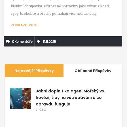
kloubní chrupavku. Přirozené potraviny jako vývar z kostí,
ryby, brokolice a ořechy pomáhají více než tabletky.
ZOBRAZIT VÍCE
0 Komentáře
11.11.2025
Nejnovější Příspěvky
Oblíbené Příspěvky
Jak si doplnit kolagen: Mořský vs.
hovězí, tipy na vstřebávání a co
opravdu funguje
21 ČEC