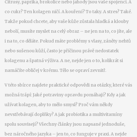
Citrusy, paprika, brokolice nebo jahody jsou vaše spojenci. A
co cukr? Ten kolagen ničí. A kouření? To taky. A stres? Také.
Takže pokud chcete, aby vaše kůže zůstala hladká a klouby
nebolí, musíte myslet na celý obraz – ne jen na to, co jíte, ale
i na to, co děláte. Pokud máte problémy s vlasy, záněty nehtů
nebo sušenou kůží, často je příčinou právě nedostatek
kolagenu a špatná výživa. A ne, nejde jen o to, kolikrát si
namáčíte obličej v krému. Tělo se opraví zevnitř.
V této sbírce najdete praktické odpovědi na otázky, které vás
možná trápí: Jaké potraviny opravdu pomáhají? Kdy a jak
užívat kolagen, aby to mělo smysl? Proč vám někdy
nevstřebávají doplňky? A jak probiotika a multivitamíny
spolu souvisejí? Všechny články jsou napsané jednoduše,
bez náročného jazyka – jen to, co funguje v praxi. A nejde