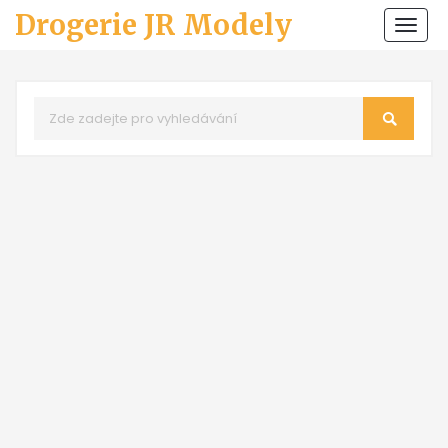
Drogerie JR Modely
Zobr
navi