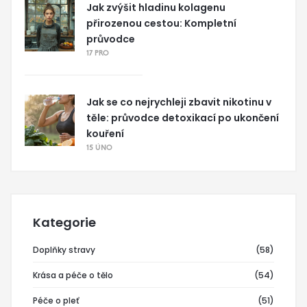
Jak zvýšit hladinu kolagenu
přirozenou cestou: Kompletní
průvodce
17 PRO
Jak se co nejrychleji zbavit nikotinu v
těle: průvodce detoxikací po ukončení
kouření
15 ÚNO
Kategorie
Doplňky stravy
(58)
Krása a péče o tělo
(54)
Péče o pleť
(51)