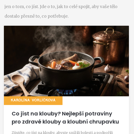
jen o tom, co jíst. Jde o to, jak to celé spojit, aby vaše tělo
dostalo přesně to, co potřebuje.
KAROLÍNA VORLÍČKOVÁ
Co jíst na klouby? Nejlepší potraviny
pro zdravé klouby a kloubní chrupavku
Zjistěte, co jíst na klouby, abyste snížili bolesti a podpořili