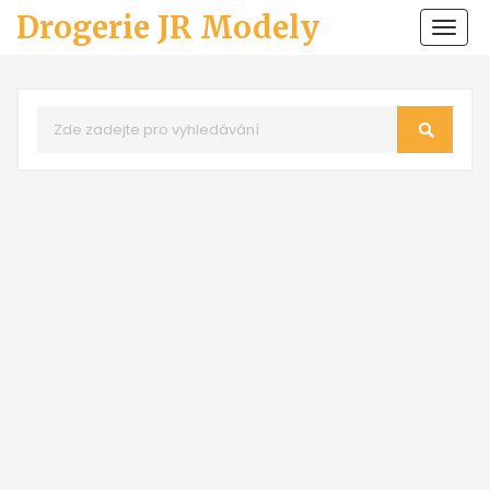
Drogerie JR Modely
Zobr
navi