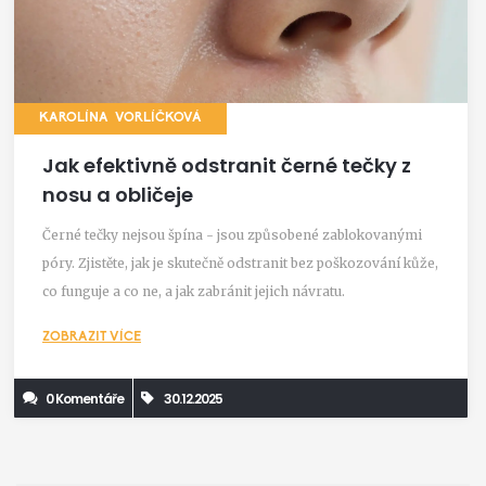
KAROLÍNA VORLÍČKOVÁ
Jak efektivně odstranit černé tečky z
nosu a obličeje
Černé tečky nejsou špína - jsou způsobené zablokovanými
póry. Zjistěte, jak je skutečně odstranit bez poškozování kůže,
co funguje a co ne, a jak zabránit jejich návratu.
ZOBRAZIT VÍCE
0 Komentáře
30.12.2025