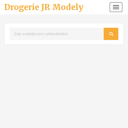
Drogerie JR Modely
Zobr
navi