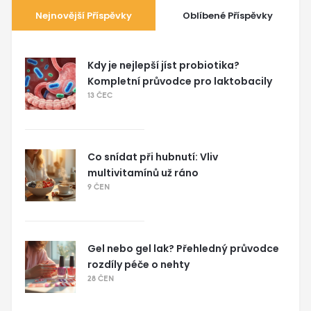
Nejnovější Příspěvky
Oblíbené Příspěvky
Kdy je nejlepší jíst probiotika?
Kompletní průvodce pro laktobacily
13 ČEC
Co snídat při hubnutí: Vliv
multivitamínů už ráno
9 ČEN
Gel nebo gel lak? Přehledný průvodce
rozdíly péče o nehty
28 ČEN