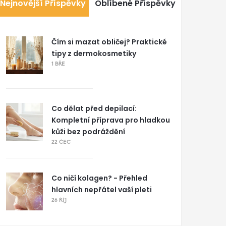
Nejnovější Příspěvky
Oblíbené Příspěvky
Čím si mazat obličej? Praktické
tipy z dermokosmetiky
1 BŘE
Co dělat před depilací:
Kompletní příprava pro hladkou
kůži bez podráždění
22 ČEC
Co ničí kolagen? - Přehled
hlavních nepřátel vaší pleti
26 ŘÍJ