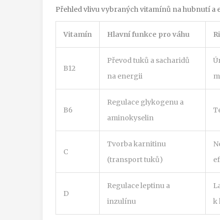
Přehled vlivu vybraných vitamínů na hubnutí a 
Vitamín
Hlavní funkce pro váhu
R
Převod tuků a sacharidů
Ú
B12
na energii
m
Regulace glykogenu a
B6
T
aminokyselin
Tvorba karnitinu
N
C
(transport tuků)
e
Regulace leptinu a
L
D
inzulínu
k