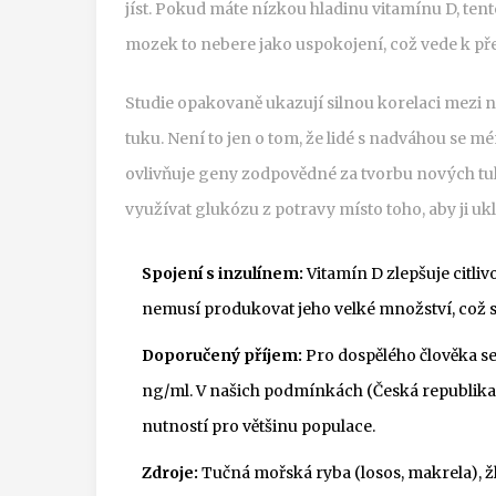
jíst. Pokud máte nízkou hladinu vitamínu D, ten
mozek to nebere jako uspokojení, což vede k pře
Studie opakovaně ukazují silnou korelaci mezi
tuku. Není to jen o tom, že lidé s nadváhou se mé
ovlivňuje geny zodpovědné za tvorbu nových tu
využívat glukózu z potravy místo toho, aby ji ukl
Spojení s inzulínem:
Vitamín D zlepšuje citlivo
nemusí produkovat jeho velké množství, což s
Doporučený příjem:
Pro dospělého člověka se
ng/ml. V našich podmínkách (Česká republik
nutností pro většinu populace.
Zdroje:
Tučná mořská ryba (losos, makrela), ž