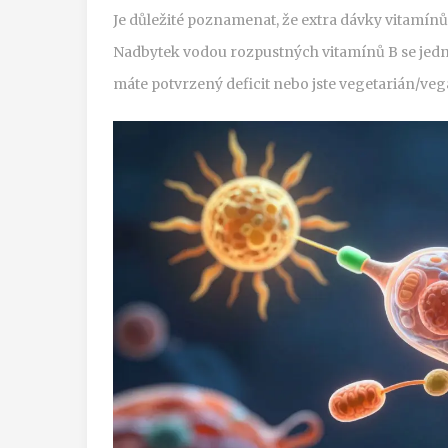
Je důležité poznamenat, že extra dávky vitamínů 
Nadbytek vodou rozpustných vitamínů B se jedn
máte potvrzený deficit nebo jste vegetarián/vegá