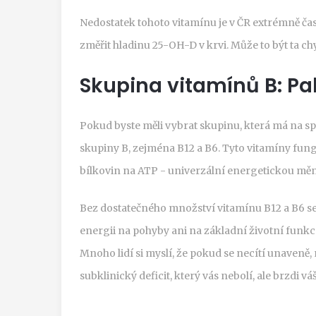
Nedostatek tohoto vitamínu je v ČR extrémně čas
změřit hladinu 25-OH-D v krvi. Může to být ta ch
Skupina vitamínů B: Pa
Pokud byste měli vybrat skupinu, která má na sp
skupiny B
, zejména
B12 a B6
. Tyto vitamíny fung
bílkovin na ATP - univerzální energetickou měn
Bez dostatečného množství vitamínu B12 a B6 se
energii na pohyby ani na základní životní funkc
Mnoho lidí si myslí, že pokud se necítí unaveně,
subklinický deficit, který vás nebolí, ale brzdi v