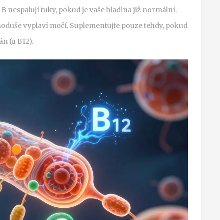
B nespalují tuky, pokud je vaše hladina již normální.
oduše vyplaví močí. Suplementujte pouze tehdy, pokud
n (u B12).