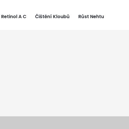
Retinol A C
Čištění Kloubů
Růst Nehtu