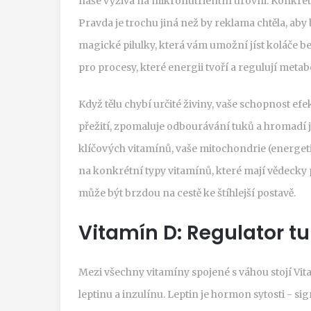
naše výživa na mikronutrientní úrovni. Konkré
Pravda je trochu jiná než by reklama chtěla, aby
magické pilulky, která vám umožní jíst koláče b
pro procesy, které energii tvoří a regulují meta
Když tělu chybí určité živiny, vaše schopnost efe
přežití, zpomaluje odbourávání tuků a hromadí j
klíčových vitamínů, vaše mitochondrie (energet
na konkrétní typy vitamínů, které mají vědecky p
může být brzdou na cestě ke štíhlejší postavě.
Vitamín D: Regulator 
Mezi všechny vitamíny spojené s váhou stojí
Vit
leptinu a inzulínu
. Leptin je hormon sytosti - si