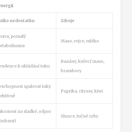
energii
iziko nedostatku
Zdroje
nava, pomalý
Maso, vejce, mléko
etabolismus
Banány, kuřecí maso,
endence k ukládání tuku
brambory
eschopnost spalovat tuky
Paprika, citrusy, kiwi
fektivně
akomost na sladké, odpor
Slunce, tučné ryby
 hubnutí