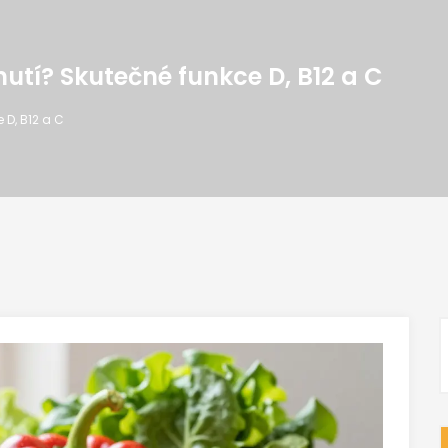
utí? Skutečné funkce D, B12 a C
 D, B12 a C