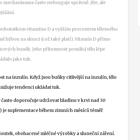
to mechanismus často nefunguje správně. Jíte, ale
jídání.
 nedostatkem vitamínu D a vyšším procentem tělesného
ně hýbou na slunci (což také platí). Vitamín D přímo
kových buněk. Jeho přítomnost pomáhá tělu lépe
ádalo jako tuk.
st na inzulín. Když jsou buňky citlivější na inzulín, tělo
nižuje tendenci ukládat tuk.
 často doporučuje udržovat hladinu v krvi nad 30
a) je suplementace během zimních měsíců téměř
loutek, obohacené mléčné výrobky a sluneční záření.