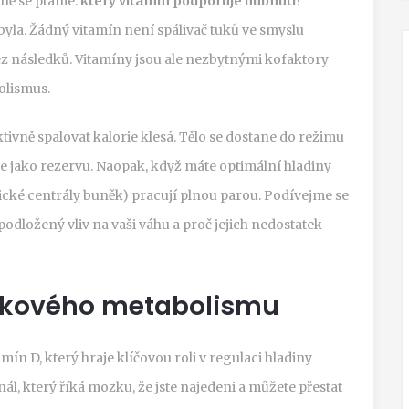
tně se ptáme:
který vitamín podporuje hubnutí
?
 byla. Žádný vitamín není spálivač tuků ve smyslu
ez následků. Vitamíny jsou ale nezbytnými kofaktory
bolismus.
ktivně spalovat kalorie klesá. Tělo se dostane do režimu
e jako rezervu. Naopak, když máte optimální hladiny
ické centrály buněk) pracují plnou parou. Podívejme se
odložený vliv na vaši váhu a proč jejich nedostatek
tukového metabolismu
amín D
, který
hraje klíčovou roli v regulaci hladiny
gnál, který říká mozku, že jste najedeni a můžete přestat