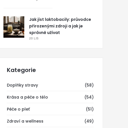
Jak jíst laktobacily: průvodce
přirozenými zdroji a jak je
správně užívat
20 LIS
Kategorie
Doplňky stravy
(58)
Krása a péče o tělo
(54)
Péče o pleť
(51)
Zdraví a wellness
(49)