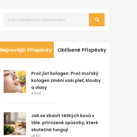
Nejnovější Příspěvky
Oblíbené Příspěvky
Proč jíst kolagen: Proč mořský
kolagen změní vaši pleť, klouby
a vlasy
4 KVĚ
Jak se zbavit těžkých kovů v
těle: přirozené způsoby, které
skutečně fungují
28 ŘÍJ