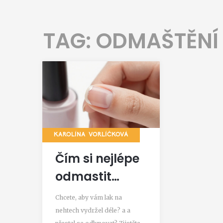
TAG: ODMAŠTĚNÍ
KAROLÍNA VORLÍČKOVÁ
Čím si nejlépe
odmastit
nehty?
Chcete, aby vám lak na
Průvodce pro
nehtech vydržel déle? a a