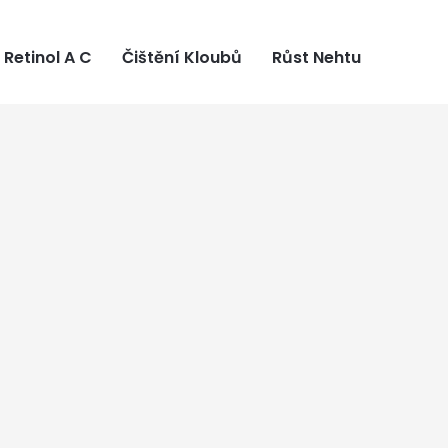
Retinol A C
Čištění Kloubů
Růst Nehtu