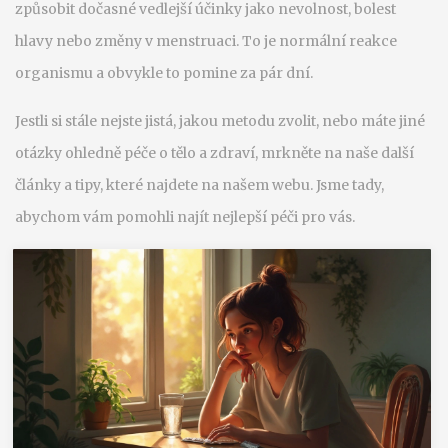
způsobit dočasné vedlejší účinky jako nevolnost, bolest
hlavy nebo změny v menstruaci. To je normální reakce
organismu a obvykle to pomine za pár dní.
Jestli si stále nejste jistá, jakou metodu zvolit, nebo máte jiné
otázky ohledně péče o tělo a zdraví, mrkněte na naše další
články a tipy, které najdete na našem webu. Jsme tady,
abychom vám pomohli najít nejlepší péči pro vás.