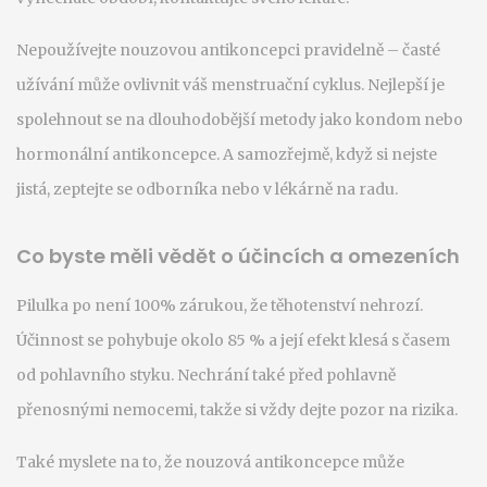
Nepoužívejte nouzovou antikoncepci pravidelně – časté
užívání může ovlivnit váš menstruační cyklus. Nejlepší je
spolehnout se na dlouhodobější metody jako kondom nebo
hormonální antikoncepce. A samozřejmě, když si nejste
jistá, zeptejte se odborníka nebo v lékárně na radu.
Co byste měli vědět o účincích a omezeních
Pilulka po není 100% zárukou, že těhotenství nehrozí.
Účinnost se pohybuje okolo 85 % a její efekt klesá s časem
od pohlavního styku. Nechrání také před pohlavně
přenosnými nemocemi, takže si vždy dejte pozor na rizika.
Také myslete na to, že nouzová antikoncepce může