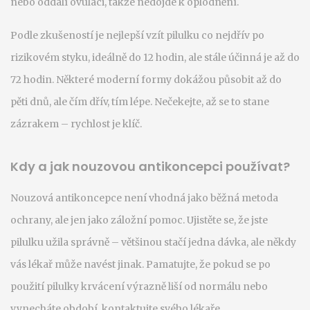
nebo oddálí ovulaci, takže nedojde k oplodnění.
Podle zkušeností je nejlepší vzít pilulku co nejdřív po
rizikovém styku, ideálně do 12 hodin, ale stále účinná je až do
72 hodin. Některé moderní formy dokážou působit až do
pěti dnů, ale čím dřív, tím lépe. Nečekejte, až se to stane
zázrakem – rychlost je klíč.
Kdy a jak nouzovou antikoncepci používat?
Nouzová antikoncepce není vhodná jako běžná metoda
ochrany, ale jen jako záložní pomoc. Ujistěte se, že jste
pilulku užila správně – většinou stačí jedna dávka, ale někdy
vás lékař může navést jinak. Pamatujte, že pokud se po
použití pilulky krvácení výrazně liší od normálu nebo
vynecháte období, kontaktujte svého lékaře.