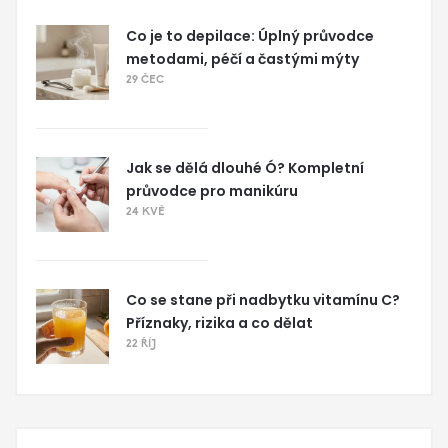
Co je to depilace: Úplný průvodce
metodami, péčí a častými mýty
29 ČEC
Jak se dělá dlouhé Ó? Kompletní
průvodce pro manikúru
24 KVĚ
Co se stane při nadbytku vitamínu C?
Příznaky, rizika a co dělat
22 ŘÍJ