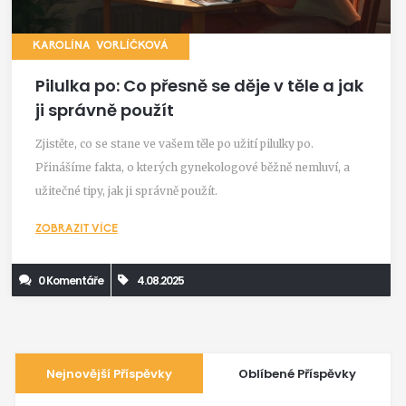
KAROLÍNA VORLÍČKOVÁ
Pilulka po: Co přesně se děje v těle a jak
ji správně použít
Zjistěte, co se stane ve vašem těle po užití pilulky po.
Přinášíme fakta, o kterých gynekologové běžně nemluví, a
užitečné tipy, jak ji správně použít.
ZOBRAZIT VÍCE
0 Komentáře
4.08.2025
Nejnovější Příspěvky
Oblíbené Příspěvky