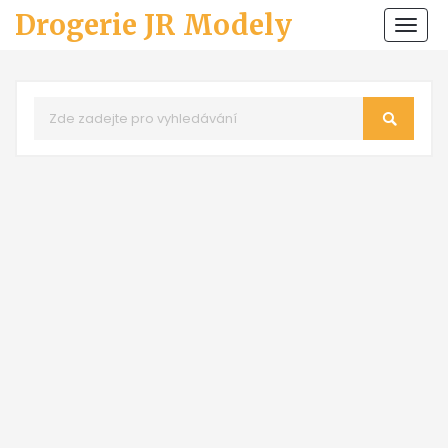
Drogerie JR Modely
Zobr
navi