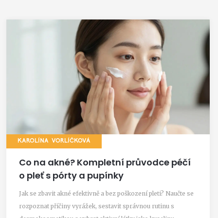
KAROLÍNA VORLÍČKOVÁ
Co na akné? Kompletní průvodce péčí
o pleť s pórty a pupínky
Jak se zbavit akné efektivně a bez poškození pleti? Naučte se
rozpoznat příčiny vyrážek, sestavit správnou rutinu s