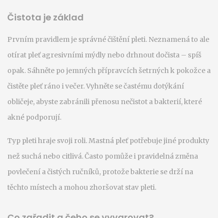
Čistota je základ
Prvním pravidlem je správné čištění pleti. Neznamená to ale
otírat pleť agresivními mýdly nebo drhnout dočista – spíš
opak. Sáhněte po jemných přípravcích šetrných k pokožce a
čistěte pleť ráno i večer. Vyhněte se častému dotýkání
obličeje, abyste zabránili přenosu nečistot a bakterií, které
akné podporují.
Typ pleti hraje svoji roli. Mastná pleť potřebuje jiné produkty
než suchá nebo citlivá. Často pomůže i pravidelná změna
povlečení a čistých ručníků, protože bakterie se drží na
těchto místech a mohou zhoršovat stav pleti.
Co zařadit a čeho se vyvarovat?