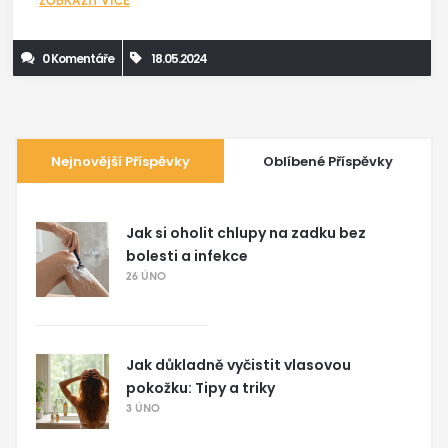
ZOBRAZIT VÍCE
0 Komentáře
18.05.2024
Nejnovější Příspěvky
Oblíbené Příspěvky
Jak si oholit chlupy na zadku bez
bolesti a infekce
26 ÚNO
Jak důkladně vyčistit vlasovou
pokožku: Tipy a triky
3 ÚNO