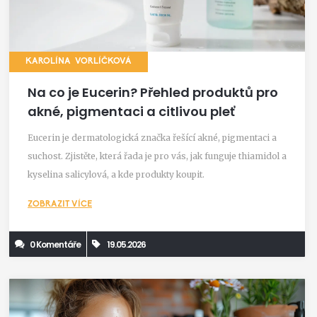
KAROLÍNA VORLÍČKOVÁ
Na co je Eucerin? Přehled produktů pro
akné, pigmentaci a citlivou pleť
Eucerin je dermatologická značka řešící akné, pigmentaci a
suchost. Zjistěte, která řada je pro vás, jak funguje thiamidol a
kyselina salicylová, a kde produkty koupit.
ZOBRAZIT VÍCE
0 Komentáře
19.05.2026