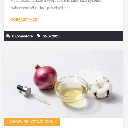
dermokosmetikou a vybrat aktivní látky jako kyselinu
salicylovou či retinol pro čistší pleť.
ZOBRAZIT VÍCE
0 Komentáře
25.07.2026
KAROLÍNA VORLÍČKOVÁ