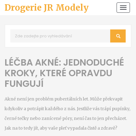
Drogerie JR Modely
Zobr
navi
LÉČBA AKNÉ: JEDNODUCHÉ
KROKY, KTERÉ OPRAVDU
FUNGUJÍ
Akné není jen problém pubertálních let. Může překvapit
kdykoliv a potrápit každého z nás. Jestliže vás trápí pupínky,
černé tečky nebo zanícené póry, není čas to jen přecházet.
Jak na to tedy jít, aby vaše pleť vypadala čistě a zdravě?