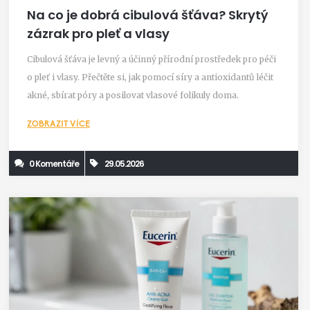
Na co je dobrá cibulová šťáva? Skrytý
zázrak pro pleť a vlasy
Cibulová šťáva je levný a účinný přírodní prostředek pro péči
o pleť i vlasy. Přečtěte si, jak pomocí síry a antioxidantů léčit
akné, sbírat póry a posilovat vlasové folikuly doma.
ZOBRAZIT VÍCE
0 Komentáře
29.05.2026