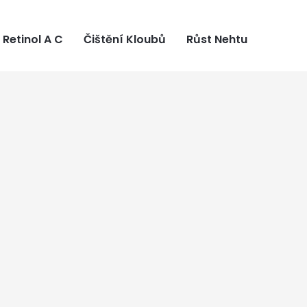
Retinol A C
Čištění Kloubů
Růst Nehtu