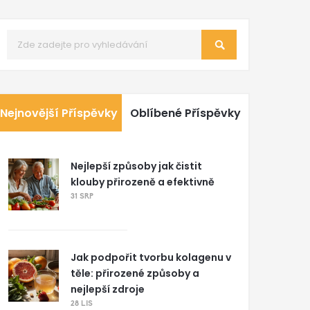
Nejnovější Příspěvky
Oblíbené Příspěvky
Nejlepší způsoby jak čistit
klouby přirozeně a efektivně
31 SRP
Jak podpořit tvorbu kolagenu v
těle: přirozené způsoby a
nejlepší zdroje
28 LIS