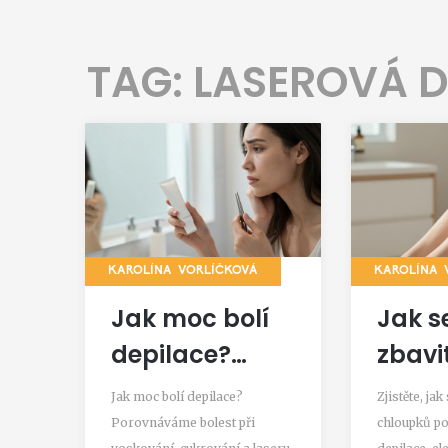
TAG: LASEROVÁ D
KAROLÍNA VORLÍČKOVÁ
KAROLÍNA 
Jak moc bolí
Jak s
depilace?
zbavi
Porovnání
chlou
Jak moc bolí depilace?
Zjistěte, ja
bolesti při
trval
Porovnáváme bolest při
chloupků p