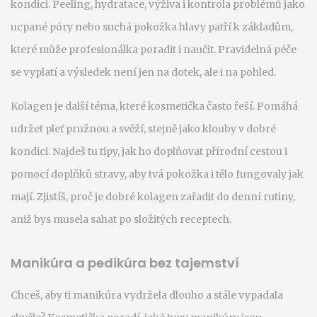
kondici. Peeling, hydratace, výživa i kontrola problémů jako
ucpané póry nebo suchá pokožka hlavy patří k základům,
které může profesionálka poradit i naučit. Pravidelná péče
se vyplatí a výsledek není jen na dotek, ale i na pohled.
Kolagen je další téma, které kosmetička často řeší. Pomáhá
udržet pleť pružnou a svěží, stejně jako klouby v dobré
kondici. Najdeš tu tipy, jak ho doplňovat přírodní cestou i
pomocí doplňků stravy, aby tvá pokožka i tělo fungovaly jak
mají. Zjistíš, proč je dobré kolagen zařadit do denní rutiny,
aniž bys musela sahat po složitých receptech.
Manikúra a pedikúra bez tajemství
Chceš, aby ti manikúra vydržela dlouho a stále vypadala