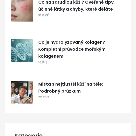
Co na zarudlou kůži? Ověřené tipy,
účinné látky a chyby, které děláte
31 KVĚ
Co je hydrolyzovaný kolagen?
Kompletní průvodce mořským
kolagenem
16 ŘÍJ
Místa s nejtlustší kůží na těle:
Podrobný průzkum
22 PRO
Kategorie