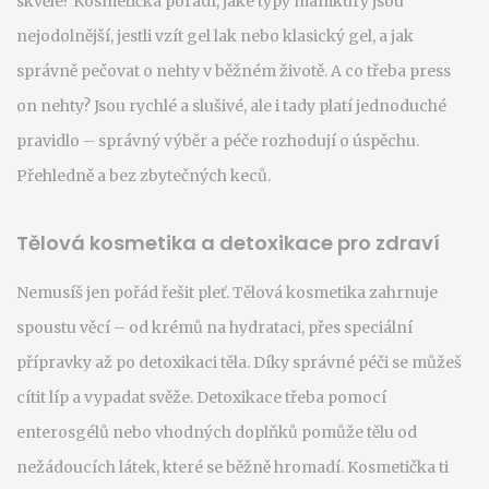
skvěle? Kosmetička poradí, jaké typy manikúry jsou
nejodolnější, jestli vzít gel lak nebo klasický gel, a jak
správně pečovat o nehty v běžném životě. A co třeba press
on nehty? Jsou rychlé a slušivé, ale i tady platí jednoduché
pravidlo – správný výběr a péče rozhodují o úspěchu.
Přehledně a bez zbytečných keců.
Tělová kosmetika a detoxikace pro zdraví
Nemusíš jen pořád řešit pleť. Tělová kosmetika zahrnuje
spoustu věcí – od krémů na hydrataci, přes speciální
přípravky až po detoxikaci těla. Díky správné péči se můžeš
cítit líp a vypadat svěže. Detoxikace třeba pomocí
enterosgélů nebo vhodných doplňků pomůže tělu od
nežádoucích látek, které se běžně hromadí. Kosmetička ti