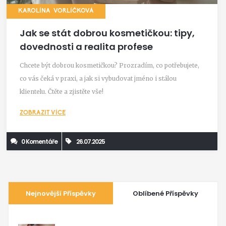
KAROLÍNA VORLÍČKOVÁ
Jak se stát dobrou kosmetičkou: tipy,
dovednosti a realita profese
Chcete být dobrou kosmetičkou? Prozradím, co potřebujete,
co vás čeká v praxi, a jak si vybudovat jméno i stálou
klientelu. Čtěte a zjistěte vše!
ZOBRAZIT VÍCE
0 Komentáře
26.07.2025
Nejnovější Příspěvky
Oblíbené Příspěvky