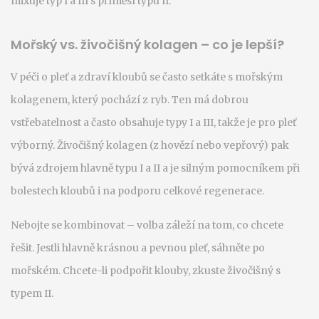
mixuje typ I a III s příměsí typu II.
Mořský vs. živočišný kolagen – co je lepší?
V péči o pleť a zdraví kloubů se často setkáte s mořským
kolagenem, který pochází z ryb. Ten má dobrou
vstřebatelnost a často obsahuje typy I a III, takže je pro pleť
výborný. Živočišný kolagen (z hovězí nebo vepřový) pak
bývá zdrojem hlavně typu I a II a je silným pomocníkem při
bolestech kloubů i na podporu celkové regenerace.
Nebojte se kombinovat – volba záleží na tom, co chcete
řešit. Jestli hlavně krásnou a pevnou pleť, sáhněte po
mořském. Chcete-li podpořit klouby, zkuste živočišný s
typem II.