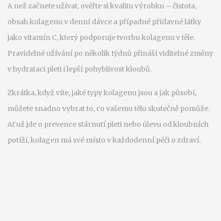
A než začnete užívat, ověřte si kvalitu výrobku – čistota,
obsah kolagenu v denní dávce a případné přídavné látky
jako vitamín C, který podporuje tvorbu kolagenu v těle.
Pravidelné užívání po několik týdnů přináší viditelné změny
v hydrataci pleti i lepší pohyblivost kloubů.
Zkrátka, když víte, jaké typy kolagenu jsou a jak působí,
můžete snadno vybrat to, co vašemu tělu skutečně pomůže.
Ať už jde o prevence stárnutí pleti nebo úlevu od kloubních
potíží, kolagen má své místo v každodenní péči o zdraví.