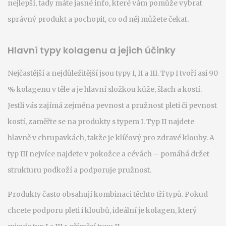
nejlepší, tady máte jasné info, které vám pomůže vybrat
správný produkt a pochopit, co od něj můžete čekat.
Hlavní typy kolagenu a jejich účinky
Nejčastější a nejdůležitější jsou typy I, II a III. Typ I tvoří asi 90
% kolagenu v těle a je hlavní složkou kůže, šlach a kostí.
Jestli vás zajímá zejména pevnost a pružnost pleti či pevnost
kostí, zaměřte se na produkty s typem I. Typ II najdete
hlavně v chrupavkách, takže je klíčový pro zdravé klouby. A
typ III nejvíce najdete v pokožce a cévách – pomáhá držet
strukturu podkoží a podporuje pružnost.
Produkty často obsahují kombinaci těchto tří typů. Pokud
chcete podporu pleti i kloubů, ideální je kolagen, který