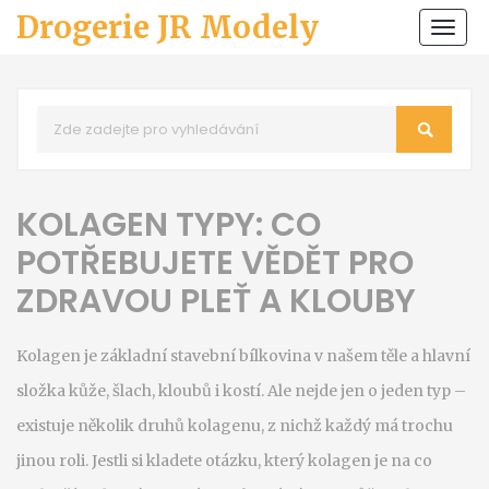
Drogerie JR Modely
Zobr
navi
KOLAGEN TYPY: CO
POTŘEBUJETE VĚDĚT PRO
ZDRAVOU PLEŤ A KLOUBY
Kolagen je základní stavební bílkovina v našem těle a hlavní
složka kůže, šlach, kloubů i kostí. Ale nejde jen o jeden typ –
existuje několik druhů kolagenu, z nichž každý má trochu
jinou roli. Jestli si kladete otázku, který kolagen je na co