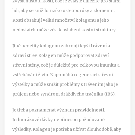
zvýšit hustotu kostí, což je zvláště důležité pro starší
lidi, aby se snížilo riziko osteoporózy a zlomenin.
Kosti obsahují velké množství kolagenu a jeho
nedostatek může vést k oslabení kostní struktury.
Jiné benefity kolagenu zahrnují lepší
trávení
a
zdraví střev. Kolagen může podporovat zdraví
střevní stěny, což je důležité pro celkovou imunitu a
vstřebávání živin. Napomáhá regeneraci střevní
výstelky a může snížit problémy s trávením jako je
průjem nebo syndrom dráždivého tračníku (IBS).
Je třeba poznamenat význam
pravidelnosti
.
Jednorázové dávky nepřinesou požadované
výsledky. Kolagen je potřeba užívat dlouhodobě, aby