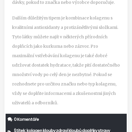
dávky, pokud to značka nebo výrobce doporučuje.
Dalším důležitým tipem je kombinace kolagenu s
kvalitními antioxidanty a protizánětlivými složkami.
Tyto látky můžete najít v některých přírodních
doplňcích jako kurkuma nebo zázvor. Pro
maximální vstřebávání kolagenu je také dobré
udržovat dostatek hydratace, takže pití dostatečného
množství vody po celý den je nezbytné. Pokud se
rozhodnete pro určitou značku nebo typ kolagenu,
vždy se doplňte informacemi a zkušenostmi jiných
uživatelů a odborníků.
0 Komentáře
Štítek:
kolagen klouby
zdraví kloubů
doplňky stravy