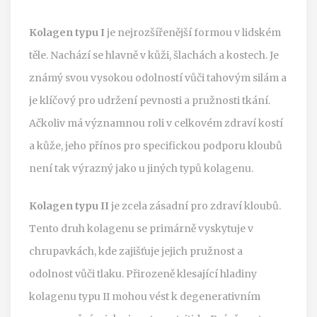
Kolagen typu I
je nejrozšířenější formou v lidském
těle. Nachází se hlavně v kůži, šlachách a kostech. Je
známý svou vysokou odolností vůči tahovým silám a
je klíčový pro udržení pevnosti a pružnosti tkání.
Ačkoliv má významnou roli v celkovém zdraví kostí
a kůže, jeho přínos pro specifickou podporu kloubů
není tak výrazný jako u jiných typů kolagenu.
Kolagen typu II
je zcela zásadní pro zdraví kloubů.
Tento druh kolagenu se primárně vyskytuje v
chrupavkách, kde zajišťuje jejich pružnost a
odolnost vůči tlaku. Přirozeně klesající hladiny
kolagenu typu II mohou vést k degenerativním