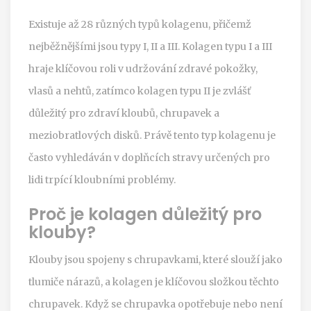
Existuje až 28 různých typů kolagenu, přičemž
nejběžnějšími jsou typy I, II a III. Kolagen typu I a III
hraje klíčovou roli v udržování zdravé pokožky,
vlasů a nehtů, zatímco kolagen typu II je zvlášť
důležitý pro zdraví kloubů, chrupavek a
meziobratlových disků. Právě tento typ kolagenu je
často vyhledáván v doplňcích stravy určených pro
lidi trpící kloubními problémy.
Proč je kolagen důležitý pro
klouby?
Klouby jsou spojeny s chrupavkami, které slouží jako
tlumiče nárazů, a kolagen je klíčovou složkou těchto
chrupavek. Když se chrupavka opotřebuje nebo není