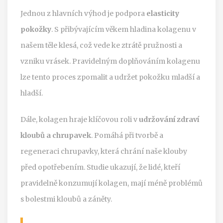
Jednou z hlavních výhod je podpora
elasticity
pokožky
. S přibývajícím věkem hladina kolagenu v
našem těle klesá, což vede ke ztrátě pružnosti a
vzniku vrásek. Pravidelným doplňováním kolagenu
lze tento proces zpomalit a udržet pokožku mladší a
hladší.
Dále, kolagen hraje klíčovou roli v
udržování zdraví
kloubů a chrupavek
. Pomáhá při tvorbě a
regeneraci chrupavky, která chrání naše klouby
před opotřebením. Studie ukazují, že lidé, kteří
pravidelně konzumují kolagen, mají méně problémů
s bolestmi kloubů a záněty.