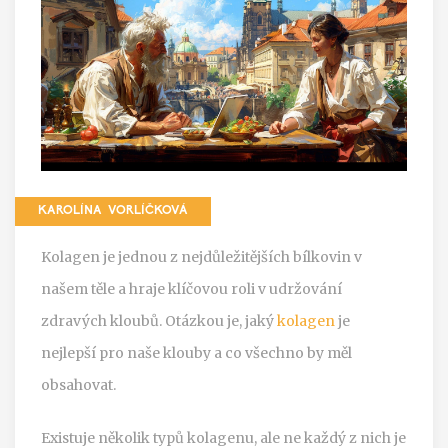
KAROLÍNA VORLÍČKOVÁ
Kolagen je jednou z nejdůležitějších bílkovin v
našem těle a hraje klíčovou roli v udržování
zdravých kloubů. Otázkou je, jaký
kolagen
je
nejlepší pro naše klouby a co všechno by měl
obsahovat.
Existuje několik typů kolagenu, ale ne každý z nich je