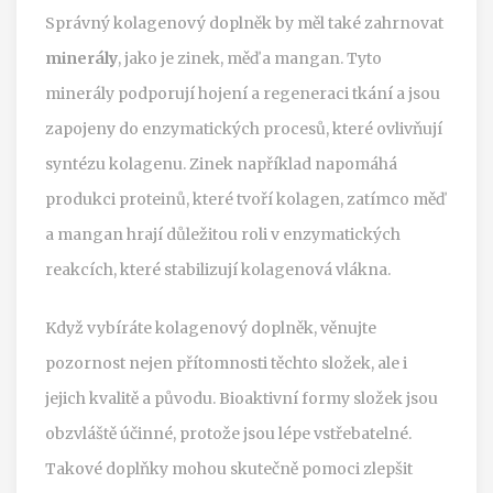
Správný kolagenový doplněk by měl také zahrnovat
minerály
, jako je zinek, měď a mangan. Tyto
minerály podporují hojení a regeneraci tkání a jsou
zapojeny do enzymatických procesů, které ovlivňují
syntézu kolagenu. Zinek například napomáhá
produkci proteinů, které tvoří kolagen, zatímco měď
a mangan hrají důležitou roli v enzymatických
reakcích, které stabilizují kolagenová vlákna.
Když vybíráte kolagenový doplněk, věnujte
pozornost nejen přítomnosti těchto složek, ale i
jejich kvalitě a původu. Bioaktivní formy složek jsou
obzvláště účinné, protože jsou lépe vstřebatelné.
Takové doplňky mohou skutečně pomoci zlepšit