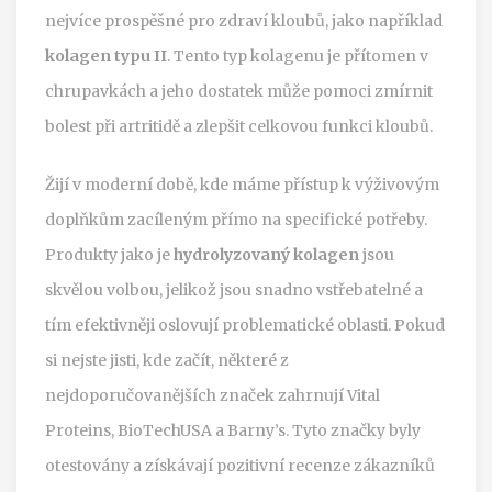
nejvíce prospěšné pro zdraví kloubů, jako například
kolagen typu II
. Tento typ kolagenu je přítomen v
chrupavkách a jeho dostatek může pomoci zmírnit
bolest při artritidě a zlepšit celkovou funkci kloubů.
Žijí v moderní době, kde máme přístup k výživovým
doplňkům zacíleným přímo na specifické potřeby.
Produkty jako je
hydrolyzovaný kolagen
jsou
skvělou volbou, jelikož jsou snadno vstřebatelné a
tím efektivněji oslovují problematické oblasti. Pokud
si nejste jisti, kde začít, některé z
nejdoporučovanějších značek zahrnují Vital
Proteins, BioTechUSA a Barny’s. Tyto značky byly
otestovány a získávají pozitivní recenze zákazníků