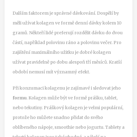
Dalším faktorem je správné dávkování. Dospělí by
měli užívat kolagen ve formě denní dávky kolem 10
gramů. Někteří lidé preferují rozdělit dávku do dvou
částí, například polovinu ráno a polovinu večer. Pro
zajištění maximálního užitku je dobré kolagen
užívat pravidelně po dobu alespoň tří měsíců. Kratší
období nemusí mít významný efekt.
Při konzumaci kolagenu je zajímavé i sledovat jeho
formu
. Kolagen může být ve formě prášku, tablet,
nebo tekutiny. Práškový kolagen je velmi populární,
protože ho můžete snadno přidat do svého
oblíbeného nápoje, smoothie nebo jogurtu. Tablety a
tekutý kolagen jsou také vhodné, a záleží na