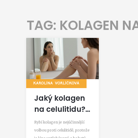
TAG: KOLAGEN NA
KAROLÍNA VORLÍČKOVÁ
Jaký kolagen
na celulitidu?
Nejlepší volby
Rybí kolagen je nejúčinnější
a co skutečně
volbou proti celulitidě, protože