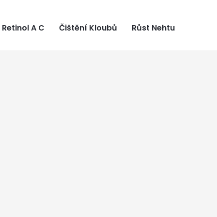
Retinol A C
Čištění Kloubů
Růst Nehtu