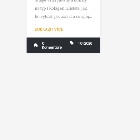
je lépe vstřebávaný a bohatý
pomáhá
na typ I kolagen. Zjistěte, jak
ho vybrat, jak užívat a co spojit
s jeho užíváním pro nejlepší
ZOBRAZIT VÍCE
výsledky.
0
1.01.2026
Komentáře