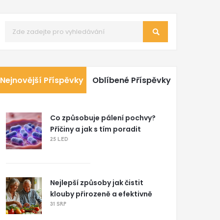
Nejnovější Příspěvky
Oblíbené Příspěvky
Co způsobuje pálení pochvy?
Příčiny a jak s tím poradit
25 LED
Nejlepší způsoby jak čistit
klouby přirozeně a efektivně
31 SRP