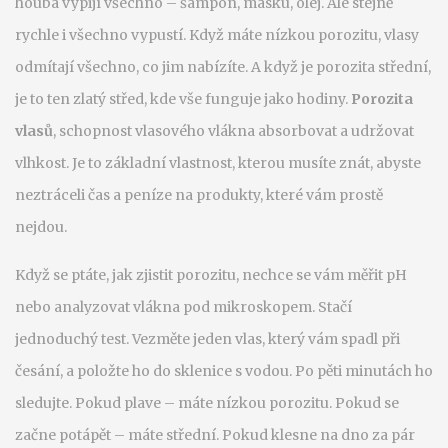
houba vypijí všechno – šampon, masku, olej. Ale stejně
rychle i všechno vypustí. Když máte nízkou porozitu, vlasy
odmítají všechno, co jim nabízíte. A když je porozita střední,
je to ten zlatý střed, kde vše funguje jako hodiny.
Porozita
vlasů
,
schopnost vlasového vlákna absorbovat a udržovat
vlhkost
. Je to základní vlastnost, kterou musíte znát, abyste
neztráceli čas a peníze na produkty, které vám prostě
nejdou.
Když se ptáte, jak zjistit porozitu, nechce se vám měřit pH
nebo analyzovat vlákna pod mikroskopem. Stačí
jednoduchý test. Vezměte jeden vlas, který vám spadl při
česání, a položte ho do sklenice s vodou. Po pěti minutách ho
sledujte. Pokud plave – máte nízkou porozitu. Pokud se
začne potápět – máte střední. Pokud klesne na dno za pár