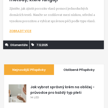
Zjistěte, jak zjistit porozitu vlasů pomocí jednoduchých
domácích testů. Naučte se rozlišovat mezi nízkou, střední a
vysokou porozitou a vybírat správnou péči podle typu vlasů.
ZOBRAZIT VÍCE
0 Komentáře
7.12.2025
Nejnovější Příspěvky
Oblíbené Příspěvky
Jak vybrat správný krém na obličej -
průvodce pro každý typ pleti
14 LED