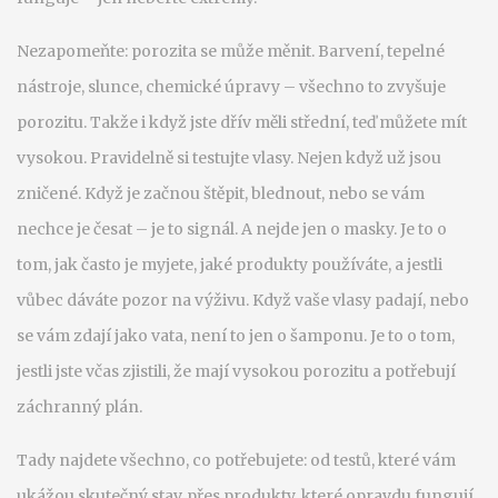
Nezapomeňte: porozita se může měnit. Barvení, tepelné
nástroje, slunce, chemické úpravy – všechno to zvyšuje
porozitu. Takže i když jste dřív měli střední, teď můžete mít
vysokou. Pravidelně si testujte vlasy. Nejen když už jsou
zničené. Když je začnou štěpit, blednout, nebo se vám
nechce je česat – je to signál. A nejde jen o masky. Je to o
tom, jak často je myjete, jaké produkty používáte, a jestli
vůbec dáváte pozor na výživu. Když vaše vlasy padají, nebo
se vám zdají jako vata, není to jen o šamponu. Je to o tom,
jestli jste včas zjistili, že mají vysokou porozitu a potřebují
záchranný plán.
Tady najdete všechno, co potřebujete: od testů, které vám
ukážou skutečný stav, přes produkty, které opravdu fungují,