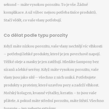
sekund – máte vysokou porozitu. To je vše. Žádné
komplikace. A už vůbec nejsou potřeba tisíce produktů.
Stačí vědět, co vaše vlasy potřebují.
Co dělat podle typu porozity
Když máte nízkou porozitu, vaše vlasy nechtějí víc vlhkosti
– potřebují lehké produkty, které je jen povrchově napojí.
Těžké oleje a masky je jen zatěžují. Hledáte šampony bez
síranů a lehké serény. Když máte vysokou porozitu, vaše
vlasy jsou jako sítě – všechno z nich uniká. Potřebujete
produkty s proteiny, které uzavřou pory a zadrží vlhkost.
Mořský kolagen, kvasné výtažky, keratin – to jsou vaše
přátele. A pokud máte střední porozitu, máte štěstí. Všechno
funguje – jen neberte extrémy.