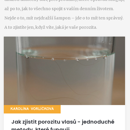
až po to, jak to všechno spojit s vaším denním životem.
Nejde o to, mít nejdražší šampon – jde o to mít ten správný.
A to zjistíte jen, když víte, jaká je vaše porozita.
KAROLÍNA VORLÍČKOVÁ
Jak zjistit porozitu vlasů - jednoduché
metody, které fungují