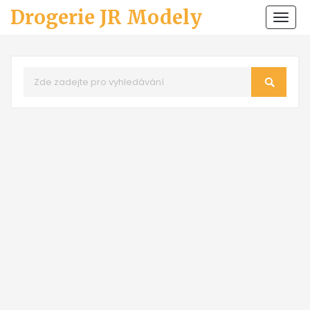
Drogerie JR Modely
Zobr
navi